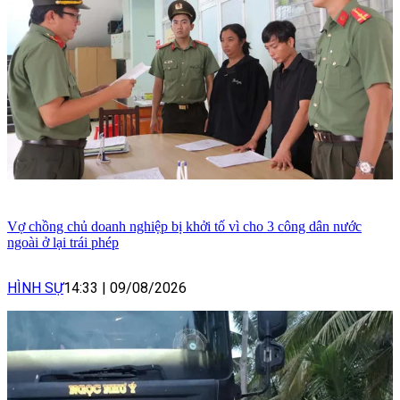
Vợ chồng chủ doanh nghiệp bị khởi tố vì cho 3 công dân nước
ngoài ở lại trái phép
HÌNH SỰ
14:33
|
09/08/2026