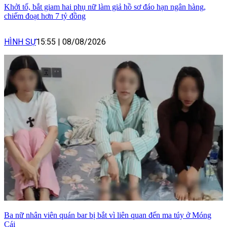
Khởi tố, bắt giam hai phụ nữ làm giả hồ sơ đáo hạn ngân hàng,
chiếm đoạt hơn 7 tỷ đồng
HÌNH SỰ
15:55
|
08/08/2026
Ba nữ nhân viên quán bar bị bắt vì liên quan đến ma túy ở Móng
Cái