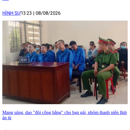
HÌNH SỰ
13:23
|
08/08/2026
Mang súng, dao "đòi công bằng" cho bạn gái, nhóm thanh niên lĩnh
án tù