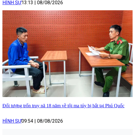
HÌNH SỰ
13:13
|
08/08/2026
Đối tượng trốn truy nã 18 năm về tội ma túy bị bắt tại Phú Quốc
HÌNH SỰ
09:54
|
08/08/2026