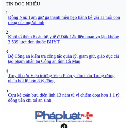
TIN ĐỌC NHIỀU
1
Đồng Nai: Tạm giữ gã thanh niên bạo hành bé gái 11 tuổi con
riêng của người tình
2
Khởi tố thêm 6 cán bộ y tế ở Đắk Lắk liên quan vụ lập khống
3.539 lượt đơn thuốc BHYT
3
Bộ Công an kiểm tra công tác quản lý, giam giữ, giáo dục cải
tạo phạm nhân tại Công an tỉnh Cà Mau
4
Truy tố cựu Viện trưởng Viện Pháp y tâm thần Trung ương
nhận hối lộ hơn 8 tỷ đồng
5
Cựu kế toán bưu điện lĩnh 13 năm tù vì chiếm đoạt hơn 1,1 tỷ
đồng tiền chi trả an sinh