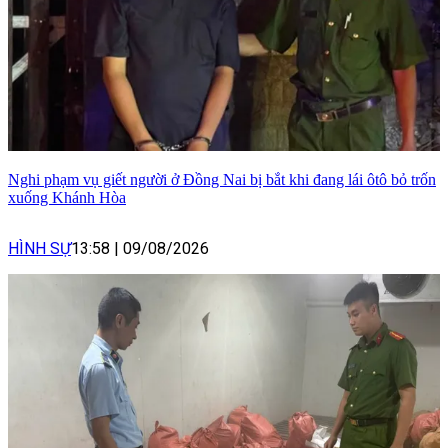
Nghi phạm vụ giết người ở Đồng Nai bị bắt khi đang lái ôtô bỏ trốn
xuống Khánh Hòa
HÌNH SỰ
13:58
|
09/08/2026