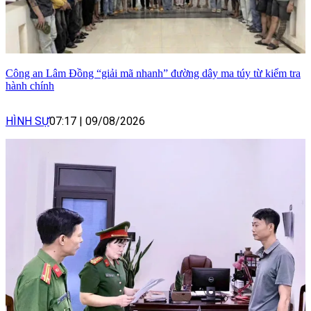
Công an Lâm Đồng “giải mã nhanh” đường dây ma túy từ kiểm tra
hành chính
HÌNH SỰ
07:17
|
09/08/2026