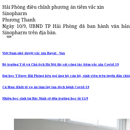
Hải Phòng điều chỉnh phương án tiêm vắc xin
Sinopharm
Phương Thanh
Ngày 10/9, UBND TP Hải Phòng đã ban hành văn bản 
Sinopharm trên địa bàn.
Việt Nam phê duyệt vắc xin Hayat - Vax
Bộ trưởng Y tế và Chủ tịch Hà Nội thị sát công tác tiêm vắc xin Covid-19
Đại học Y Dược Hải Phòng kêu gọi ủng hộ cán bộ, sinh viên trên tuyến đầu chố
Cà Mau: Khởi tố vụ án làm lây lan dịch bệnh Covid-19
Nhiều học sinh tại Bắc Ninh sẽ đến trường học từ 15/9