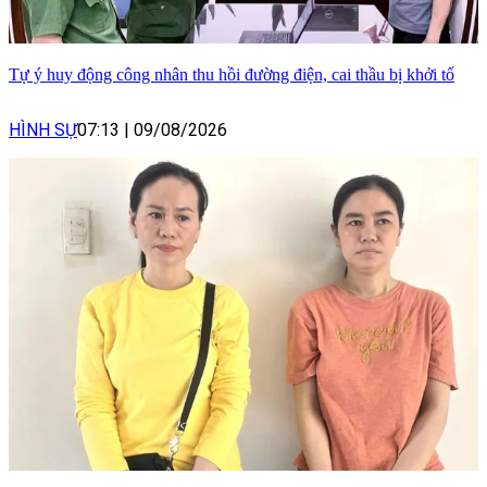
Tự ý huy động công nhân thu hồi đường điện, cai thầu bị khởi tố
HÌNH SỰ
07:13
|
09/08/2026