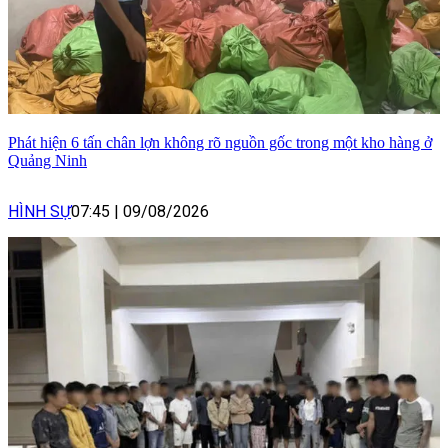
Phát hiện 6 tấn chân lợn không rõ nguồn gốc trong một kho hàng ở
Quảng Ninh
HÌNH SỰ
07:45
|
09/08/2026