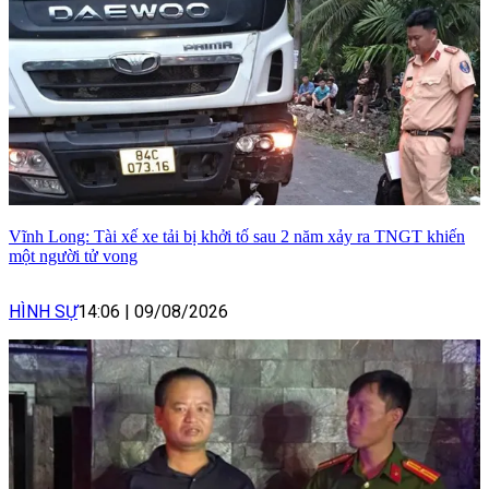
Vĩnh Long: Tài xế xe tải bị khởi tố sau 2 năm xảy ra TNGT khiến
một người tử vong
HÌNH SỰ
14:06
|
09/08/2026