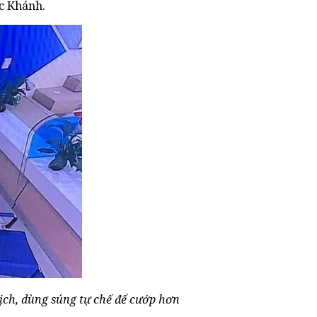
c Khánh.
ịch, dùng súng tự chế để cướp hơn