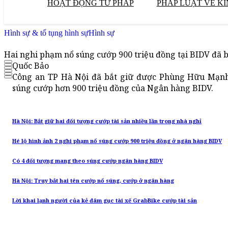
HOẠT ĐỘNG TƯ PHÁP
PHÁP LUẬT VỀ KI
Hình sự & tố tụng hình sự
Hình sự
Hai nghi phạm nổ súng cướp 900 triệu đồng tại BIDV đã b
Quốc Bảo
Công an TP Hà Nội đã bắt giữ được Phùng Hữu Mạnh
súng cướp hơn 900 triệu đồng của Ngân hàng BIDV.
Hà Nội: Bắt giữ hai đối tượng cướp tài sản nhiều lần trong nhà nghỉ
Hé lộ hình ảnh 2 nghi phạm nổ súng cướp 900 triệu đồng ở ngân hàng BIDV
Có 4 đối tượng mang theo súng cướp ngân hàng BIDV
Hà Nội: Truy bắt hai tên cướp nổ súng, cướp ở ngân hàng
Lời khai lạnh người của kẻ đâm gục tài xế GrabBike cướp tài sản