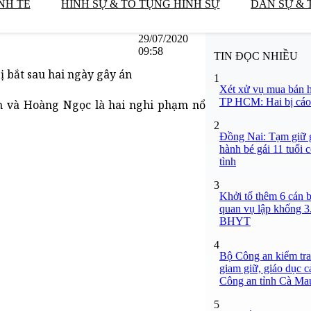
NH TẾ
HÌNH SỰ & TỐ TỤNG HÌNH SỰ
DÂN SỰ & 
29/07/2020
09:58
TIN ĐỌC NHIỀU
ị bắt sau hai ngày gây án
1
Xét xử vụ mua bán h
TP HCM: Hai bị cáo 
 và Hoàng Ngọc là hai nghi phạm nổ
2
Đồng Nai: Tạm giữ g
hành bé gái 11 tuổi 
tình
3
Khởi tố thêm 6 cán b
quan vụ lập khống 3
BHYT
4
Bộ Công an kiểm tra 
giam giữ, giáo dục c
Công an tỉnh Cà Ma
5