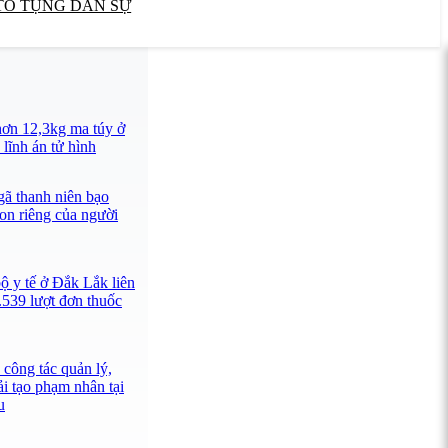
TỐ TỤNG DÂN SỰ
ơn 12,3kg ma túy ở
lĩnh án tử hình
ã thanh niên bạo
con riêng của người
ộ y tế ở Đắk Lắk liên
.539 lượt đơn thuốc
công tác quản lý,
ải tạo phạm nhân tại
u