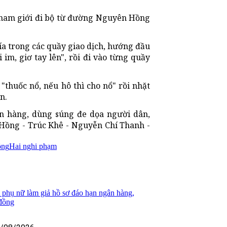
 nam giới đi bộ từ đường Nguyên Hồng
a trong các quầy giao dịch, hướng đầu
 im, giơ tay lên", rồi đi vào từng quầy
thuốc nổ, nếu hô thì cho nổ" rồi nhặt
n.
ân hàng, dùng súng đe dọa người dân,
Hồng - Trúc Khê - Nguyễn Chí Thanh -
ồng
Hai nghi phạm
i phụ nữ làm giả hồ sơ đáo hạn ngân hàng,
 đồng