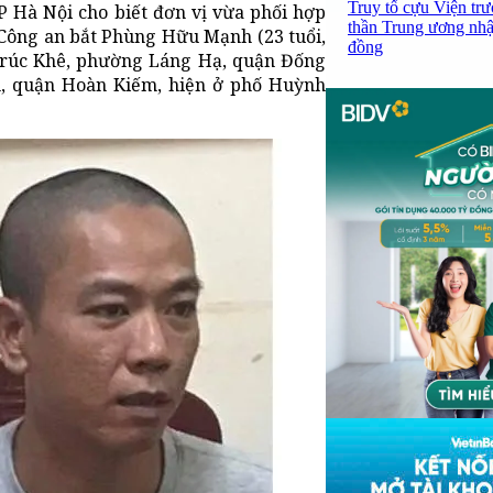
Truy tố cựu Viện tr
P Hà Nội cho biết đơn vị vừa phối hợp
thần Trung ương nhận
 Công an bắt Phùng Hữu Mạnh (23 tuổi,
đồng
 Trúc Khê, phường Láng Hạ, quận Đống
m, quận Hoàn Kiếm, hiện ở phố Huỳnh