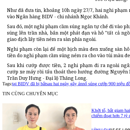
Như đã đưa tin, khoảng 10h ngày 27/7, hai nghi phạm
vào Ngân hàng BIDV - chi nhánh Ngọc Khánh.
Sau đó, một nghi phạm cầm súng ngắn tự chế đi vào phí
súng lên trần nhà, bắn một phát đạn và hô "tất cả ngồi
giao dịch lấy tiền ném ra sàn phía ngoài.
Nghi phạm còn lại để một bịch màu đen xuống sàn hô "
tiền do nghi phạm cầm súng ném ra cho vào túi màu đe
Sau khi cướp được tiền, 2 nghi phạm đi ra ngoài ng
cướp xe máy rồi tẩu thoát theo hướng đường Nguyên 
Trần Duy Hưng - Đại lộ Thăng Long.
Tags:
tại BIDV đã bị bắt
sau hai ngày gây án
nổ súng cướp 900 triệu đ
TIN CÙNG CHUYÊN MỤC
Khởi tố, bắt giam ha
chiếm đoạt hơn 7 tỷ