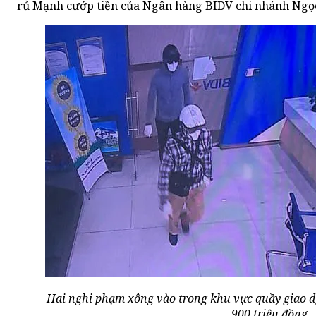
rủ Mạnh cướp tiền của Ngân hàng BIDV chi nhánh Ngọ
Hai nghi phạm xông vào trong khu vực quầy giao d
900 triệu đồng.