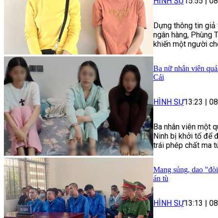
HÌNH SỰ
15:55
|
08
Dựng thông tin giả 
ngân hàng, Phùng T
khiến một người cho
Ba nữ nhân viên quán
Cái
HÌNH SỰ
13:23
|
08
Ba nhân viên một q
Ninh bị khởi tố để 
trái phép chất ma t
Mang súng, dao "đòi
án tù
HÌNH SỰ
13:13
|
08