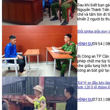
Sau khi biết bạn g
Nguyễn Thành Tiến 
chế và tấm tôn đi 
khiến 2 người bị th
Đối tượng trốn truy 
HÌNH SỰ
09:54
|
08
Bị Công an TP Cần T
phép chất ma túy t
che giấu tung tích t
công an bắt giữ tại
Xử lý xe đầu kéo làm
hơn 120 ô tô thủng l
HÌNH SỰ
07:33
|
08