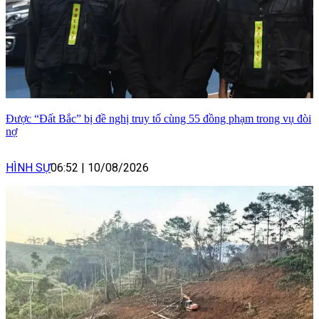
Được “Đất Bắc” bị đề nghị truy tố cùng 55 đồng phạm trong vụ đòi
nợ
HÌNH SỰ
06:52
|
10/08/2026