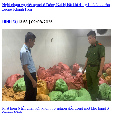
Nghi phạm vụ giết người ở Đồng Nai bị bắt khi đang lái ôtô bỏ trốn
xuống Khánh Hòa
HÌNH SỰ
13:58
|
09/08/2026
Phát hiện 6 tấn chân lợn không rõ nguồn gốc trong một kho hàng ở
Quảng Ninh