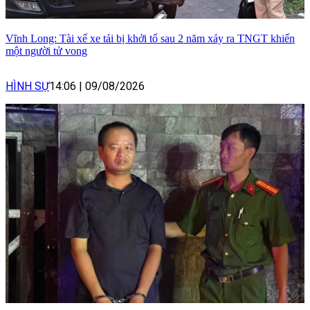
Vĩnh Long: Tài xế xe tải bị khởi tố sau 2 năm xảy ra TNGT khiến
một người tử vong
HÌNH SỰ
14:06
|
09/08/2026