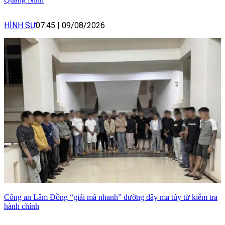
HÌNH SỰ
07:45
|
09/08/2026
Công an Lâm Đồng “giải mã nhanh” đường dây ma túy từ kiểm tra
hành chính