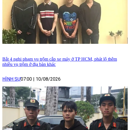
Bắt 4 nghi phạm vụ trộm cắp xe máy ở TP HCM, phát lộ thêm
nhiều vụ trộm ở địa bàn khác
HÌNH SỰ
07:00
|
10/08/2026