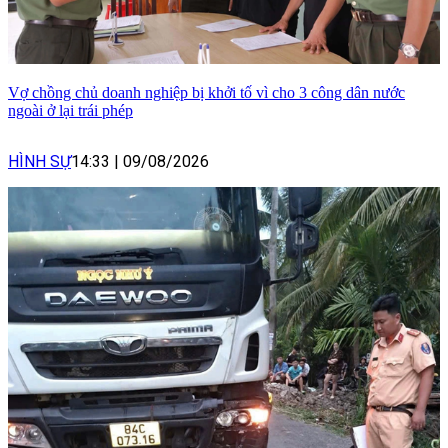
Vợ chồng chủ doanh nghiệp bị khởi tố vì cho 3 công dân nước
ngoài ở lại trái phép
HÌNH SỰ
14:33
|
09/08/2026