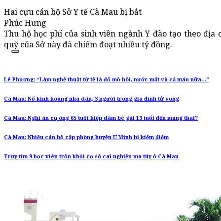
Hai cựu cán bộ Sở Y tế Cà Mau bị bắt
Phúc Hưng
Thu hộ học phí của sinh viên ngành Y đào tạo theo địa c
quỹ của Sở này đã chiếm đoạt nhiều tỷ đồng.
Lê Phương: “Làm nghệ thuật tử tế là đổ mồ hôi, nước mắt và cả máu nữa…”
Cà Mau: Nổ kinh hoàng nhà dân, 3 người trong gia đình tử vong
Cà Mau: Nghi án cụ ông 65 tuổi hiếp dâm bé gái 13 tuổi đến mang thai?
Cà Mau: Nhiều cán bộ cấp phòng huyện U Minh bị kiểm điểm
Truy tìm 9 học viên trốn khỏi cơ sở cai nghiện ma túy ở Cà Mau