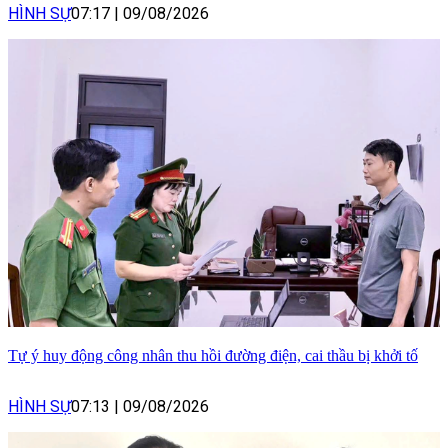
HÌNH SỰ
07:17
|
09/08/2026
Tự ý huy động công nhân thu hồi đường điện, cai thầu bị khởi tố
HÌNH SỰ
07:13
|
09/08/2026