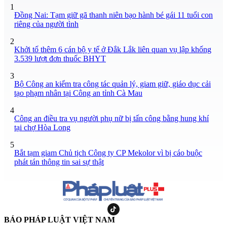
1
Đồng Nai: Tạm giữ gã thanh niên bạo hành bé gái 11 tuổi con
riêng của người tình
2
Khởi tố thêm 6 cán bộ y tế ở Đắk Lắk liên quan vụ lập khống
3.539 lượt đơn thuốc BHYT
3
Bộ Công an kiểm tra công tác quản lý, giam giữ, giáo dục cải
tạo phạm nhân tại Công an tỉnh Cà Mau
4
Công an điều tra vụ người phụ nữ bị tấn công bằng hung khí
tại chợ Hòa Long
5
Bắt tạm giam Chủ tịch Công ty CP Mekolor vì bị cáo buộc
phát tán thông tin sai sự thật
BÁO PHÁP LUẬT VIỆT NAM