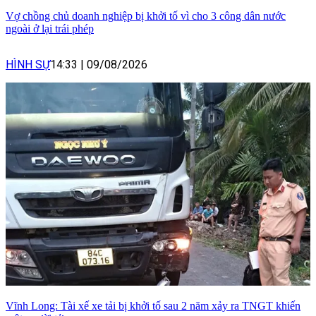
Vợ chồng chủ doanh nghiệp bị khởi tố vì cho 3 công dân nước
ngoài ở lại trái phép
HÌNH SỰ
14:33
|
09/08/2026
Vĩnh Long: Tài xế xe tải bị khởi tố sau 2 năm xảy ra TNGT khiến