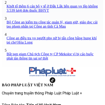
2
Khởi tố thêm 6 cán bộ y tế ở Đắk Lắk liên quan vụ lập khống
3.539 lượt đơn thuốc BHYT
3
Bộ Công an kiểm tra công tác quản lý, giam giữ, giáo dục cải
tạo phạm nhân tại Công an tỉnh Cà Mau
4
Công an điều tra vụ người phụ nữ bị tấn công bằng hung khí
tại chợ Hòa Long
5
Bắt tạm giam Chủ tịch Công ty CP Mekolor vì bị cáo buộc
phát tán thông tin sai sự thật
BÁO PHÁP LUẬT VIỆT NAM
Chuyên trang truyền thông Pháp Luật Pháp Luật +