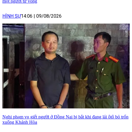
một người tử vong
HÌNH SỰ
14:06
|
09/08/2026
Nghi phạm vụ giết người ở Đồng Nai bị bắt khi đang lái ôtô bỏ trốn
xuống Khánh Hòa