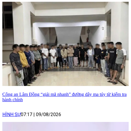
Công an Lâm Đồng “giải mã nhanh” đường dây ma túy từ kiểm tra
hành chính
HÌNH SỰ
07:17
|
09/08/2026