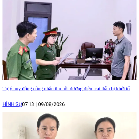
Tự ý huy động công nhân thu hồi đường điện, cai thầu bị khởi tố
HÌNH SỰ
07:13
|
09/08/2026