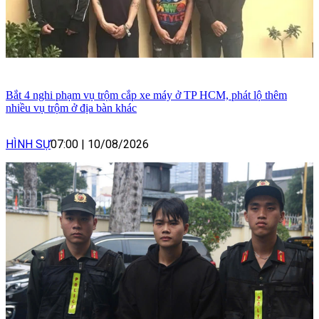
Bắt 4 nghi phạm vụ trộm cắp xe máy ở TP HCM, phát lộ thêm
nhiều vụ trộm ở địa bàn khác
HÌNH SỰ
07:00
|
10/08/2026