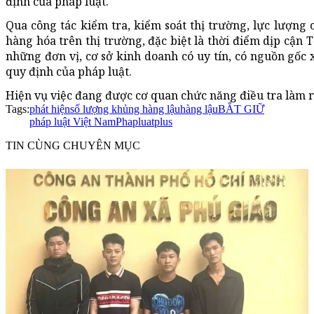
định của pháp luật.
Qua công tác kiểm tra, kiểm soát thị trường, lực lượn
hàng hóa trên thị trường, đặc biệt là thời điểm dịp cận
những đơn vị, cơ sở kinh doanh có uy tín, có nguồn gốc 
quy định của pháp luật.
Hiện vụ việc đang được cơ quan chức năng điều tra làm r
Tags:
phát hiện
số lượng khủng hàng lậu
hàng lậu
BẮT GIỮ
pháp luật Việt Nam
Phapluatplus
TIN CÙNG CHUYÊN MỤC