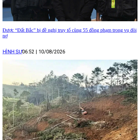
Được “Đất Bắc” bị đề nghị truy tố cùng 55 đồng phạm trong vụ đòi
nợ
HÌNH SỰ
06:52
|
10/08/2026