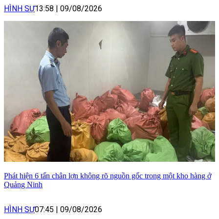
HÌNH SỰ
13:58
|
09/08/2026
Phát hiện 6 tấn chân lợn không rõ nguồn gốc trong một kho hàng ở
Quảng Ninh
HÌNH SỰ
07:45
|
09/08/2026