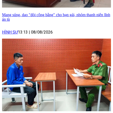
Mang súng, dao "đòi công bằng" cho bạn gái, nhóm thanh niên lĩnh
án tù
HÌNH SỰ
13:13
|
08/08/2026