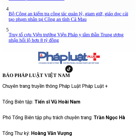
4
Bộ Công an kiểm tra công tác quản lý, giam giữ, giáo dục cải
tạo phạm nhân tại Công an tỉnh Cà Mau
5
Truy tố cựu Viện trưởng Viện Pháp y tâm thần Trung ương
nhận hối lộ hơn 8 tỷ đồng
BÁO PHÁP LUẬT VIỆT NAM
Chuyên trang truyền thông Pháp Luật Pháp Luật +
Tổng Biên tập:
Tiến sĩ Vũ Hoài Nam
Phó Tổng Biên tập phụ trách chuyên trang:
Trần Ngọc Hà
Tổng Thư ký:
Hoàng Văn Vượng