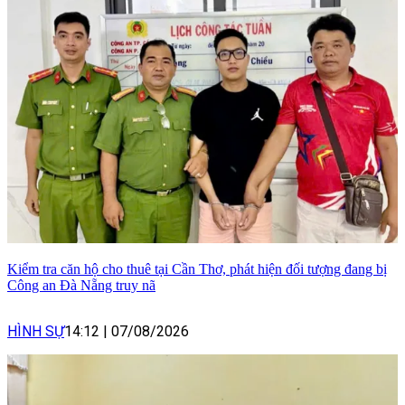
Kiểm tra căn hộ cho thuê tại Cần Thơ, phát hiện đối tượng đang bị
Công an Đà Nẵng truy nã
HÌNH SỰ
14:12
|
07/08/2026