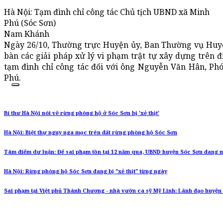
Hà Nội: Tạm đình chỉ công tác Chủ tịch UBND xã Minh
Phú (Sóc Sơn)
Nam Khánh
Ngày 26/10, Thường trực Huyện ủy, Ban Thường vụ Huyệ
bàn các giải pháp xử lý vi phạm trật tự xây dựng trên đ
tạm đình chỉ công tác đối với ông Nguyễn Văn Hân, Ph
Phú.
Bí thư Hà Nội nói về rừng phòng hộ ở Sóc Sơn bị 'xẻ thịt'
Hà Nội: Biệt thự nguy nga mọc trên đất rừng phòng hộ Sóc Sơn
Tâm điểm dư luận: Để sai phạm tồn tại 12 năm qua, UBND huyện Sóc Sơn đang 
Hà Nội: Rừng phòng hộ Sóc Sơn đang bị "xẻ thịt" từng ngày
Sai phạm tại Việt phủ Thành Chương - nhà vườn ca sỹ Mỹ Linh: Lãnh đạo huyện 