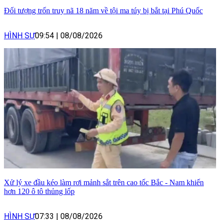
Đối tượng trốn truy nã 18 năm về tội ma túy bị bắt tại Phú Quốc
HÌNH SỰ
09:54
|
08/08/2026
Xử lý xe đầu kéo làm rơi mảnh sắt trên cao tốc Bắc - Nam khiến
hơn 120 ô tô thủng lốp
HÌNH SỰ
07:33
|
08/08/2026