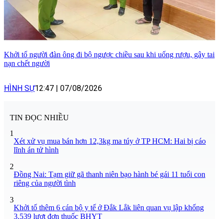
Khởi tố người đàn ông đi bộ ngược chiều sau khi uống rượu, gây tai
nạn chết người
HÌNH SỰ
12:47
|
07/08/2026
TIN ĐỌC NHIỀU
1
Xét xử vụ mua bán hơn 12,3kg ma túy ở TP HCM: Hai bị cáo
lĩnh án tử hình
2
Đồng Nai: Tạm giữ gã thanh niên bạo hành bé gái 11 tuổi con
riêng của người tình
3
Khởi tố thêm 6 cán bộ y tế ở Đắk Lắk liên quan vụ lập khống
3.539 lượt đơn thuốc BHYT