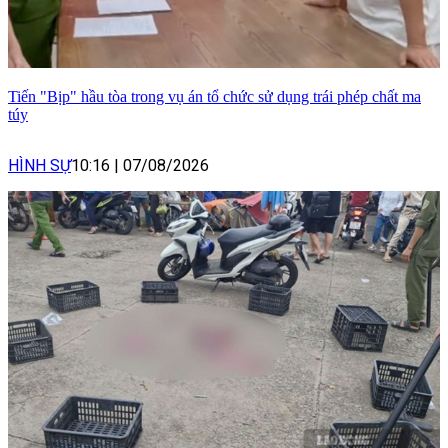
Tiến "Bịp" hầu tòa trong vụ án tổ chức sử dụng trái phép chất ma
túy
HÌNH SỰ
10:16
|
07/08/2026