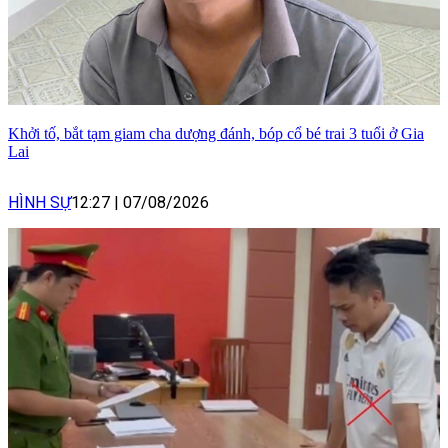
Khởi tố, bắt tạm giam cha dượng đánh, bóp cổ bé trai 3 tuổi ở Gia
Lai
HÌNH SỰ
12:27
|
07/08/2026