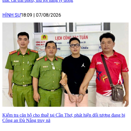
thác cát trái phép, thu lợi hàng tỷ đồng
HÌNH SỰ
18:09
|
07/08/2026
Kiểm tra căn hộ cho thuê tại Cần Thơ, phát hiện đối tượng đang bị
Công an Đà Nẵng truy nã