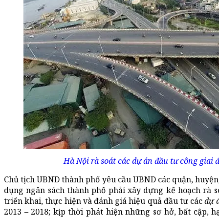
Hà Nội rà soát các dự án đầu tư công giai 
Chủ tịch UBND thành phố yêu cầu UBND các quận, huyện, t
dụng ngân sách thành phố phải xây dựng kế hoạch rà soát
triển khai, thực hiện và đánh giá hiệu quả đầu tư các
dự 
2013 – 2018; kịp thời phát hiện những sơ hở, bất cập, hạ