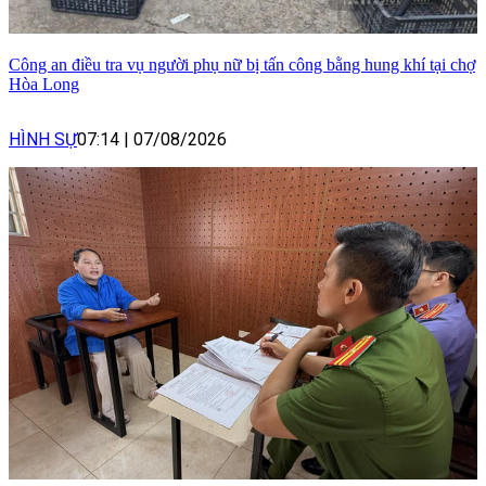
Công an điều tra vụ người phụ nữ bị tấn công bằng hung khí tại chợ
Hòa Long
HÌNH SỰ
07:14
|
07/08/2026