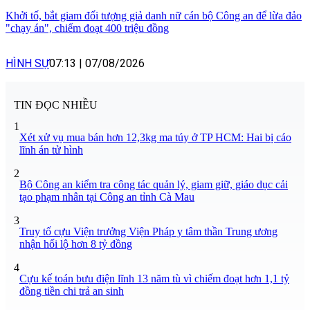
Khởi tố, bắt giam đối tượng giả danh nữ cán bộ Công an để lừa đảo
"chạy án", chiếm đoạt 400 triệu đồng
HÌNH SỰ
07:13
|
07/08/2026
TIN ĐỌC NHIỀU
1
Xét xử vụ mua bán hơn 12,3kg ma túy ở TP HCM: Hai bị cáo
lĩnh án tử hình
2
Bộ Công an kiểm tra công tác quản lý, giam giữ, giáo dục cải
tạo phạm nhân tại Công an tỉnh Cà Mau
3
Truy tố cựu Viện trưởng Viện Pháp y tâm thần Trung ương
nhận hối lộ hơn 8 tỷ đồng
4
Cựu kế toán bưu điện lĩnh 13 năm tù vì chiếm đoạt hơn 1,1 tỷ
đồng tiền chi trả an sinh