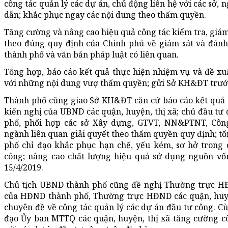
công tác quản lý các dự án, chủ động liên hệ với các sở
dẫn; khắc phục ngay các nội dung theo thẩm quyền.
Tăng cường và nâng cao hiệu quả công tác kiểm tra, giám
theo đúng quy định của Chính phủ về giám sát và đánh
thành phố và văn bản pháp luật có liên quan.
Tổng hợp, báo cáo kết quả thực hiện nhiệm vụ và đề xu
với những nội dung vượ thẩm quyền; gửi Sở KH&ĐT trước
Thành phố cũng giao Sở KH&ĐT căn cứ báo cáo kết quả t
kiến nghị của UBND các quận, huyện, thị xã; chủ đầu tư
phố, phối hợp các sở Xây dựng, GTVT, NN&PTNT, Công 
ngành liên quan giải quyết theo thẩm quyền quy định; 
phố chỉ đạo khắc phục hạn chế, yếu kém, sơ hở trong 
công; nâng cao chất lượng hiệu quả sử dụng nguồn vố
15/4/2019.
Chủ tịch UBND thành phố cũng đề nghị Thường trực HĐ
của HĐND thành phố, Thường trực HĐND các quận, huyệ
chuyên đề về công tác quản lý các dự án đầu tư công. C
đạo Ủy ban MTTQ các quận, huyện, thị xã tăng cường cô