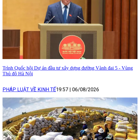
Trình Quốc hội Dự án đầu tư xây dựng đường Vành đai 5 - Vùng
Thủ đô Hà Nội
PHÁP LUẬT VỀ KINH TẾ
19:57
|
06/08/2026