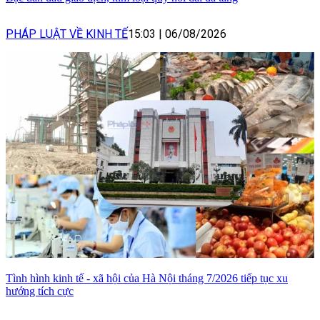
PHÁP LUẬT VỀ KINH TẾ
15:03
|
06/08/2026
Tình hình kinh tế - xã hội của Hà Nội tháng 7/2026 tiếp tục xu
hướng tích cực