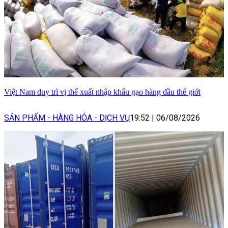
Việt Nam duy trì vị thế xuất nhập khẩu gạo hàng đầu thế giới
SẢN PHẨM - HÀNG HÓA - DỊCH VỤ
19:52
|
06/08/2026