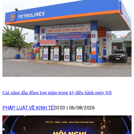
Giá xăng dầu đồng loạt giảm trong kỳ điều hành ngày 6/8
PHÁP LUẬT VỀ KINH TẾ
20:03
|
06/08/2026