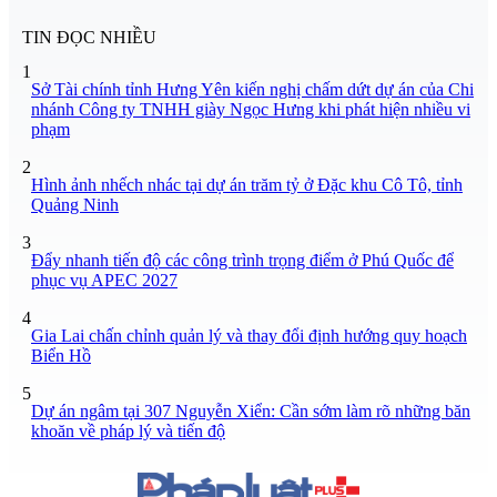
TIN ĐỌC NHIỀU
1
Sở Tài chính tỉnh Hưng Yên kiến nghị chấm dứt dự án của Chi
nhánh Công ty TNHH giày Ngọc Hưng khi phát hiện nhiều vi
phạm
2
Hình ảnh nhếch nhác tại dự án trăm tỷ ở Đặc khu Cô Tô, tỉnh
Quảng Ninh
3
Đẩy nhanh tiến độ các công trình trọng điểm ở Phú Quốc để
phục vụ APEC 2027
4
Gia Lai chấn chỉnh quản lý và thay đổi định hướng quy hoạch
Biển Hồ
5
Dự án ngâm tại 307 Nguyễn Xiển: Cần sớm làm rõ những băn
khoăn về pháp lý và tiến độ