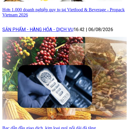
Hơn 1.000 doanh nghiệp quy tụ tại Vietfood & Beverage - Propack
Vietnam 2026
SẢN PHẨM - HÀNG HÓA - DỊCH VỤ
16:42
|
06/08/2026
Bạc dẫn đầu giao dịch, kim loại quý nối dài đà tăng