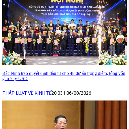
Bắc Ninh trao quyết định đầu tư cho 48 dự án trọng điểm, tổng vốn
gần 7 tỷ USD
PHÁP LUẬT VỀ KINH TẾ
20:03
|
06/08/2026