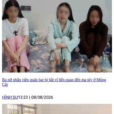
Ba nữ nhân viên quán bar bị bắt vì liên quan đến ma túy ở Móng
Cái
HÌNH SỰ
13:23
|
08/08/2026