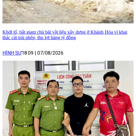
Khởi tố, bắt giam chủ bãi vật liệu xây dựng ở Khánh Hòa vì khai
thác cát trái phép, thu lợi hàng tỷ đồng
HÌNH SỰ
18:09
|
07/08/2026