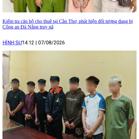
Kiểm tra căn hộ cho thuê tại Cần Thơ, phát hiện đối tượng đang bị
Công an Đà Nẵng truy nã
HÌNH SỰ
14:12
|
07/08/2026