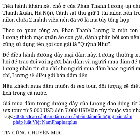
Tiến hành khám xét chỗ ở của Phan Thanh Lương tại c
Thanh Xuân, Hà Nội), Cảnh sát thu giữ 1 túi nilon bên t
nilon chứa 2 mảnh viên nén đã vỡ là ma túy tổng hợp.
Theo cơ quan công an, Phan Thanh Lương là một con 
Lương thích mặc quần áo con gái, đánh phấn bôi son nên
cũng sử dụng tên gọi con gái là "Quỳnh Như".
Để điều hành đường dây mại dâm này, Lương thường xu
hội để trao đổi với người bán dâm và người mua dâm để th
Lương nhắn tin địa chỉ cho người mua dâm hoặc người m
chỉ, Lương sẽ điều gái bán dâm đến.
Nếu khách mua dâm muốn đi sex tour, đối tượng sẽ điều
lịch trong cả nước.
Giá mua dâm trong đường dây của Lương dao động từ 2
sex tour từ 5.000 USD đến 7.000 USD/lần tùy thuộc vào nh
Tags:
7000usd
cao cấp
bán dâm cao cấp
bán dâm
đối tượng bán dâm
pháp luật Việt Nam
Phapluatplus
TIN CÙNG CHUYÊN MỤC