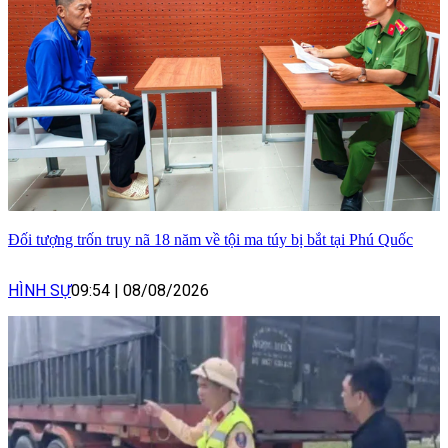
Đối tượng trốn truy nã 18 năm về tội ma túy bị bắt tại Phú Quốc
HÌNH SỰ
09:54
|
08/08/2026