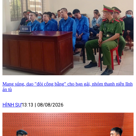
Mang súng, dao "đòi công bằng" cho bạn gái, nhóm thanh niên lĩnh
án tù
HÌNH SỰ
13:13
|
08/08/2026