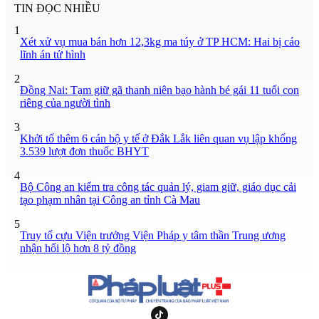
TIN ĐỌC NHIỀU
1
Xét xử vụ mua bán hơn 12,3kg ma túy ở TP HCM: Hai bị cáo
lĩnh án tử hình
2
Đồng Nai: Tạm giữ gã thanh niên bạo hành bé gái 11 tuổi con
riêng của người tình
3
Khởi tố thêm 6 cán bộ y tế ở Đắk Lắk liên quan vụ lập khống
3.539 lượt đơn thuốc BHYT
4
Bộ Công an kiểm tra công tác quản lý, giam giữ, giáo dục cải
tạo phạm nhân tại Công an tỉnh Cà Mau
5
Truy tố cựu Viện trưởng Viện Pháp y tâm thần Trung ương
nhận hối lộ hơn 8 tỷ đồng