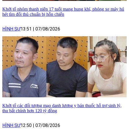
Khởi tố nhóm thanh niên 17 tuổi mang hung khí, phóng xe máy hú
hét tìm đối thủ chuẩn bị hỗn chiến
HÌNH SỰ
13:51
|
07/08/2026
Khởi tố các đối tượng mạo danh lương y bán thuốc hỗ trợ sinh lý,
thu bất chính hơn 120 tỷ đồng
HÌNH SỰ
12:50
|
07/08/2026