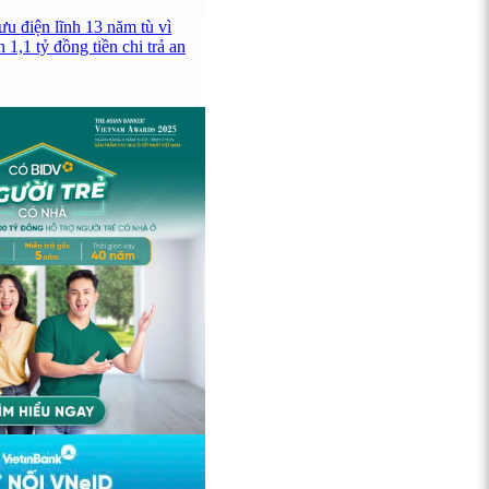
u điện lĩnh 13 năm tù vì
 1,1 tỷ đồng tiền chi trả an