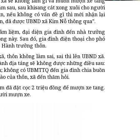
n, xã sẽ không làm gì và muốn mượn xe tang
 năm sau, sau khisang cát xong xuôi cho người
n, nếu không có vấn đề gì thì mới nhận lại
dân, đã được UBND xã Kim Nỗ thông qua”.
âm liệm, đại diện gia đình đến nhà trưởng
g này. Sau đó, gia đình điện thoại cho phó
g Hành trưởng thôn.
ã, thôn không làm sai, sai thì lên UBND xã.
ành địa táng sẽ không được những điều sau:
ôn; không có UBMTTQ đến gia đình chia buồn
ào của thôn, xã đến thăm hỏi.
âm đã đặt cọc 2 triệu đồng để mượn xe tang.
gười mượn xe.