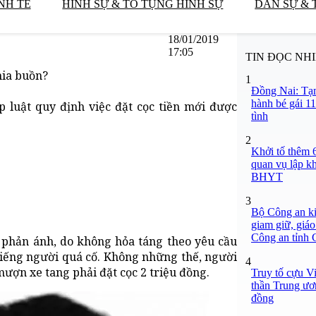
NH TẾ
HÌNH SỰ & TỐ TỤNG HÌNH SỰ
DÂN SỰ & 
18/01/2019
17:05
TIN ĐỌC NH
hia buồn?
1
Đồng Nai: Tạm
hành bé gái 11
p luật quy định việc đặt cọc tiền mới được
tình
2
Khởi tố thêm 6
quan vụ lập k
BHYT
3
Bộ Công an ki
giam giữ, giáo
Công an tỉnh
 phản ánh, do không hỏa táng theo yêu cầu
iếng người quá cố. Không những thế, người
4
ượn xe tang phải đặt cọc 2 triệu đồng.
Truy tố cựu V
thần Trung ươ
đồng