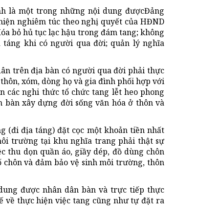
inh là một trong những nội dung đượcĐảng
hiện nghiêm túc theo nghị quyết của HĐND
óa bỏ hủ tục lạc hậu trong đám tang; không
táng khi có người qua đời; quản lý nghĩa
n trên địa bàn có người qua đời phải thực
o thôn, xóm, dòng họ và gia đình phối hợp với
n các nghi thức tổ chức tang lễt heo phong
ân bàn xây dựng đời sống văn hóa ở thôn và
g (đi địa táng) đặt cọc một khoản tiền nhất
ôi trường tại khu nghĩa trang phải thật sự
iệc thu dọn quần áo, giầy dép, đồ dùng chôn
hố chôn và đảm bảo vệ sinh môi trường, thôn
dung được nhân dân bàn và trực tiếp thực
 về thực hiện việc tang cũng như tự đặt ra