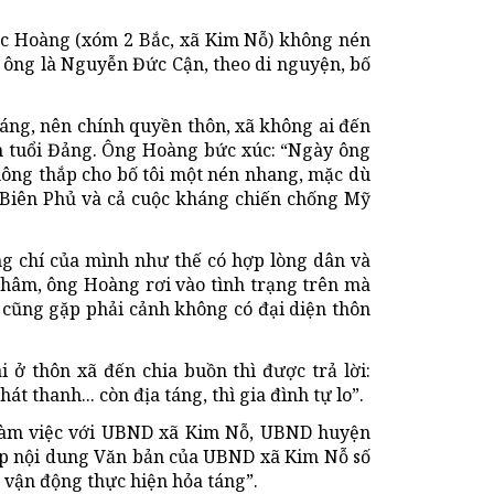
c Hoàng (xóm 2 Bắc, xã Kim Nỗ) không nén
ố ông là Nguyễn Đức Cận, theo di nguyện, bố
áng, nên chính quyền thôn, xã không ai đến
m tuổi Đảng. Ông Hoàng bức xúc: “Ngày ông
hông thắp cho bố tôi một nén nhang, mặc dù
n Biên Phủ và cả cuộc kháng chiến chống Mỹ
ng chí của mình như thế có hợp lòng dân và
Châm, ông Hoàng rơi vào tình trạng trên mà
cũng gặp phải cảnh không có đại diện thôn
i ở thôn xã đến chia buồn thì được trả lời:
t thanh... còn địa táng, thì gia đình tự lo”.
 làm việc với UBND xã Kim Nỗ, UBND huyện
cấp nội dung Văn bản của UBND xã Kim Nỗ số
 vận động thực hiện hỏa táng”.