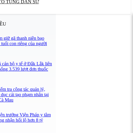
TỐ TỤNG DÂN SỰ
IỀU
 giữ gã thanh niên bạo
 tuổi con riêng của người
 cán bộ y tế ở Đắk Lắk liên
hống 3.539 lượt đơn thuốc
ểm tra công tác quản lý,
 dục cải tạo phạm nhân tại
 Cà Mau
iện trưởng Viện Pháp y tâm
ng nhận hối lộ hơn 8 tỷ