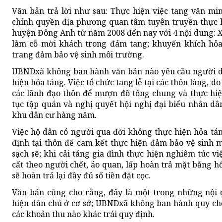
Văn bản trả lời như sau: Thực hiện việc tang văn m
chính quyền địa phương quan tâm tuyên truyền thực 
huyện Đông Anh từ năm 2008 đến nay với 4 nội dung: X
làm cỗ mời khách trong đám tang; khuyến khích hỏa 
trang đảm bảo vệ sinh môi trường.
UBNDxã không ban hành văn bản nào yêu cầu người dâ
hiện hỏa táng. Việc tổ chức tang lễ tại các thôn làng, d
các lãnh đạo thôn để mượn đồ tống chung và thực hiệ
tục tập quán và nghị quyết hội nghị đại biểu nhân d
khu dân cư hàng năm.
Việc hộ dân có người qua đời không thực hiện hỏa tán
định tại thôn để cam kết thực hiện đảm bảo vệ sinh m
sạch sẽ; khi cải táng gia đình thực hiện nghiêm túc v
cất theo người chết, áo quan, lấp hoàn trả mặt bằng 
sẽ hoàn trả lại đầy đủ số tiền đặt cọc.
Văn bản cũng cho rằng, đây là một trong những nội 
hiện dân chủ ở cơ sở; UBNDxã không ban hành quy chế
các khoản thu nào khác trái quy định.