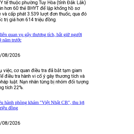
 tế thuộc phường Tuy Hòa (tỉnh Đắk Lắk)
in hơn 60 thẻ BHYT để lập khống hồ sơ
 và cấp phát 3.539 lượt đơn thuốc, qua đó
 trị giá hơn 614 triệu đồng.
iên quan vụ gây thương tích, bắt giữ người
 9 năm trước
/08/2026
 việc, cơ quan điều tra đã bắt tạm giam
 điều tra hành vi cố ý gây thương tích và
 pháp luật. Nạn nhân từng bị nhóm đối tượng
ng tích 22%.
iều hành phòng khám "Việt Nhật CB", thu lợi
triệu đồng
/08/2026