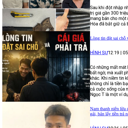
Sau khi đột nhập n
trị giá gần 300 tri
mang bán cho một n
Hóa đã bắt giữ cả b
Lòng tin đặt sai chỗ v
HÌNH SỰ
12:19
|
05
Có những mất mát k
bất ngờ, mà xuất ph
khác. Khi niềm tin
không chỉ là tiền bạ
cả cuộc sống của n
Ngọc T là một ví d
Nam thanh niên lừa đ
gái, bán lấy tiền trả