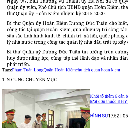
Ngày 9/7, Ban Thường vụ Thành ủy Hà Nội đã có quy
Quận ủy viên, Phó Chủ tịch UBND quận Hoàn Kiếm, tha
thư Quận ủy Hoàn Kiếm nhiệm kỳ 2015-2020.
Bí thư Quận ủy Hoàn Kiếm Dương Đức Tuấn cho biết
công tác tại quận Hoàn Kiếm, qua nhiều vị trí công tác
sâu sắc tình hình kinh tế, chính trị, xã hội, quốc phòn
lý nhà nước trong công tác quản lý nhà đất, trật tự xây 
Bí thư Quận uỷ Dương Đức Tuấn tin tưởng trên cương
huy được năng lực, cùng tập thể lãnh đạo và nhân d
phát triển.
Tags:
Phạm Tuấn Long
Quận Hoàn Kiếm
chu tịch quan hoan kiem
TIN CÙNG CHUYÊN MỤC
Khởi tố thêm 6 cán b
lượt đơn thuốc BH
HÌNH SỰ
17:52
|
05