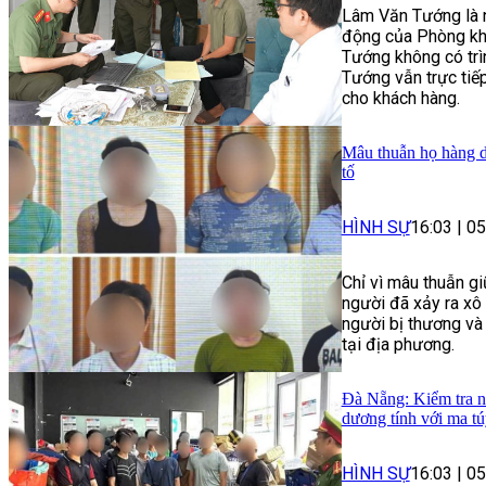
Lâm Văn Tướng là n
động của Phòng kh
Tướng không có trì
Tướng vẫn trực tiếp 
cho khách hàng.
Mâu thuẫn họ hàng d
tố
HÌNH SỰ
16:03
|
05
Chỉ vì mâu thuẫn gi
người đã xảy ra xô
người bị thương và 
tại địa phương.
Đà Nẵng: Kiểm tra nh
dương tính với ma tú
HÌNH SỰ
16:03
|
05