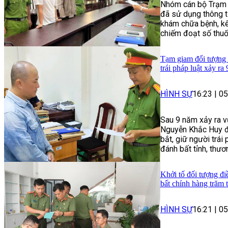
Nhóm cán bộ Trạm Y
đã sử dụng thông t
khám chữa bệnh, kê
chiếm đoạt số thuốc
Tạm giam đối tượng l
trái pháp luật xảy ra
HÌNH SỰ
16:23
|
05
Sau 9 năm xảy ra vụ
Nguyễn Khắc Huy để
bắt, giữ người trái
đánh bất tỉnh, thươ
Khởi tố đối tượng đ
bất chính hàng trăm 
HÌNH SỰ
16:21
|
05