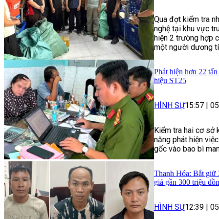
Qua đợt kiểm tra n
nghệ tại khu vực t
hiện 2 trường hợp c
một người dương tí
Phát hiện hơn 22 tấ
hiệu ST25
HÌNH SỰ
15:57
|
05
Kiểm tra hai cơ sở 
năng phát hiện việ
gốc vào bao bì ma
Thanh Hóa: Bắt giữ 3
giá gần 300 triệu đồ
HÌNH SỰ
12:39
|
05