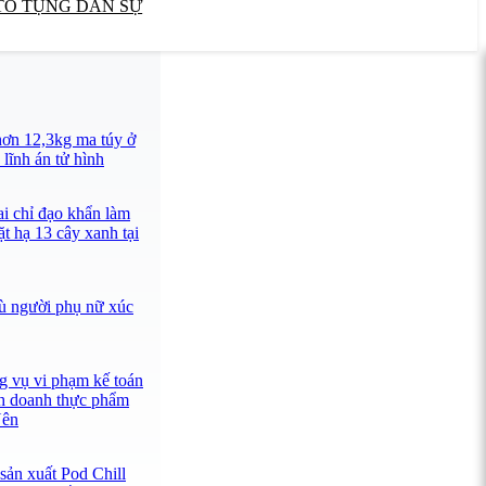
TỐ TỤNG DÂN SỰ
ơn 12,3kg ma túy ở
lĩnh án tử hình
ai chỉ đạo khẩn làm
ặt hạ 13 cây xanh tại
ù người phụ nữ xúc
ng vụ vi phạm kế toán
nh doanh thực phẩm
Yên
sản xuất Pod Chill