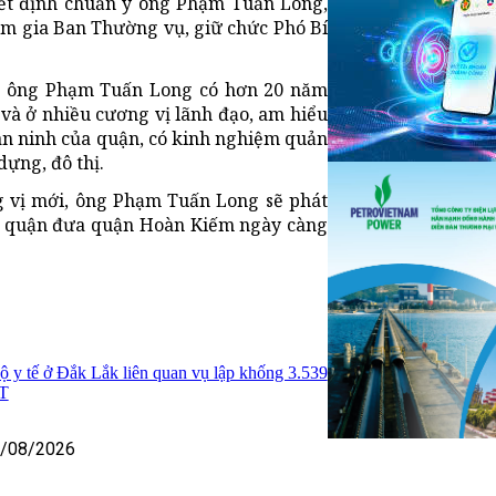
ết định chuẩn y ông Phạm Tuấn Long,
m gia Ban Thường vụ, giữ chức Phó Bí
, ông Phạm Tuấn Long có hơn 20 năm
 và ở nhiều cương vị lãnh đạo, am hiểu
g an ninh của quận, có kinh nghiệm quản
dựng, đô thị.
 vị mới, ông Phạm Tuấn Long sẽ phát
ân quận đưa quận Hoàn Kiếm ngày càng
ộ y tế ở Đắk Lắk liên quan vụ lập khống 3.539
YT
/08/2026