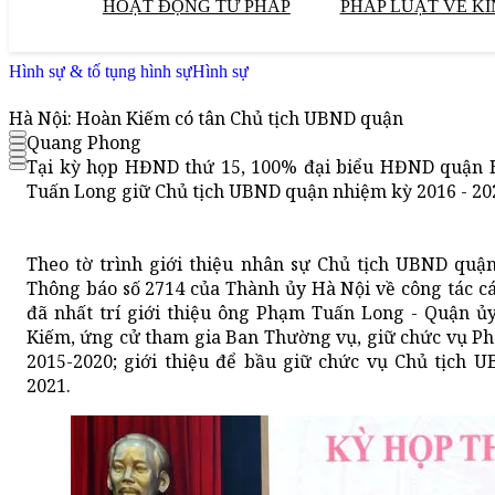
HOẠT ĐỘNG TƯ PHÁP
PHÁP LUẬT VỀ KI
Hình sự & tố tụng hình sự
Hình sự
Hà Nội: Hoàn Kiếm có tân Chủ tịch UBND quận
Quang Phong
Tại kỳ họp HĐND thứ 15, 100% đại biểu HĐND quận 
Tuấn Long giữ Chủ tịch UBND quận nhiệm kỳ 2016 - 20
Theo tờ trình giới thiệu nhân sự Chủ tịch UBND quậ
Thông báo số 2714 của Thành ủy Hà Nội về công tác c
đã nhất trí giới thiệu ông Phạm Tuấn Long - Quận ủ
Kiếm, ứng cử tham gia Ban Thường vụ, giữ chức vụ P
2015-2020; giới thiệu để bầu giữ chức vụ Chủ tịch
2021.