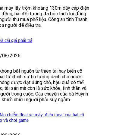
hà máy lấy trộm khoảng 130m dây cáp điện
ệu đồng, hai đối tượng đã bóc tách lõi đồng
gười thu mua phế liệu. Công an tỉnh Thanh
a người để điều tra.
à cái giá phải trả
/08/2026
hông bắt nguồn từ thiên tai hay biến cố
át từ chính sự tin tưởng dành cho người
 không được đặt đúng chỗ, hậu quả có thể
c, tài sản mà còn là sức khỏe, tinh thần và
gười trong cuộc. Câu chuyện của bà Huỳnh
ụ khiến nhiều người phải suy ngẫm.
ảo chiếm đoạt xe máy, điện thoại của hai cô
 nợ và chơi game