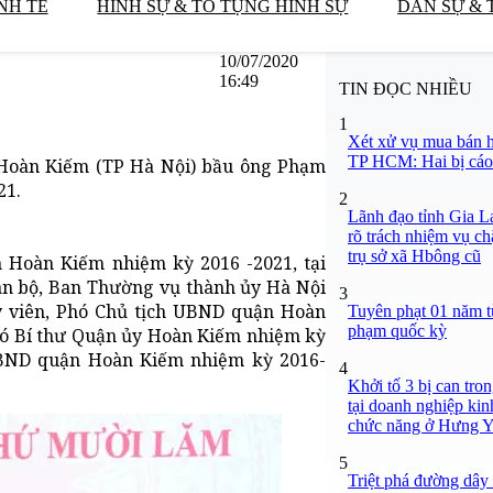
NH TẾ
HÌNH SỰ & TỐ TỤNG HÌNH SỰ
DÂN SỰ & 
10/07/2020
16:49
TIN ĐỌC NHIỀU
1
Xét xử vụ mua bán h
TP HCM: Hai bị cáo 
Hoàn Kiếm (TP Hà Nội) bầu ông Phạm
21.
2
Lãnh đạo tỉnh Gia L
rõ trách nhiệm vụ ch
trụ sở xã Hbông cũ
n Hoàn Kiếm nhiệm kỳ 2016 -2021, tại
án bộ, Ban Thường vụ thành ủy Hà Nội
3
y viên, Phó Chủ tịch UBND quận Hoàn
Tuyên phạt 01 năm t
phạm quốc kỳ
hó Bí thư Quận ủy Hoàn Kiếm nhiệm kỳ
 UBND quận Hoàn Kiếm nhiệm kỳ 2016-
4
Khởi tố 3 bị can tro
tại doanh nghiệp ki
chức năng ở Hưng 
5
Triệt phá đường dây 