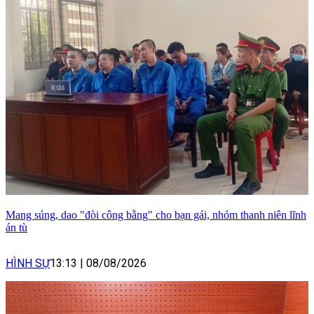
Mang súng, dao "đòi công bằng" cho bạn gái, nhóm thanh niên lĩnh
án tù
HÌNH SỰ
13:13
|
08/08/2026