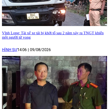
Vĩnh Long: Tài xế xe tải bị khởi tố sau 2 năm xảy ra TNGT khiến
một người tử vong
HÌNH SỰ
14:06
|
09/08/2026