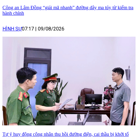
Công an Lâm Đồng “giải mã nhanh” đường dây ma túy từ kiểm tra
hành chính
HÌNH SỰ
07:17
|
09/08/2026
Tự ý huy động công nhân thu hồi đường điện, cai thầu bị khởi tố