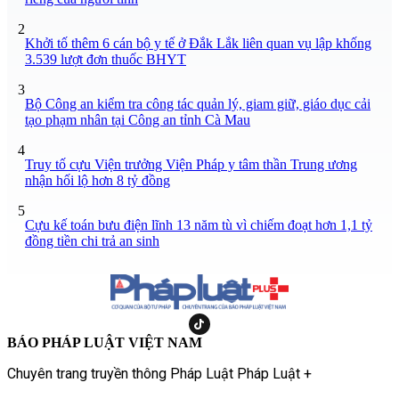
2
Khởi tố thêm 6 cán bộ y tế ở Đắk Lắk liên quan vụ lập khống
3.539 lượt đơn thuốc BHYT
3
Bộ Công an kiểm tra công tác quản lý, giam giữ, giáo dục cải
tạo phạm nhân tại Công an tỉnh Cà Mau
4
Truy tố cựu Viện trưởng Viện Pháp y tâm thần Trung ương
nhận hối lộ hơn 8 tỷ đồng
5
Cựu kế toán bưu điện lĩnh 13 năm tù vì chiếm đoạt hơn 1,1 tỷ
đồng tiền chi trả an sinh
BÁO PHÁP LUẬT VIỆT NAM
Chuyên trang truyền thông Pháp Luật Pháp Luật +