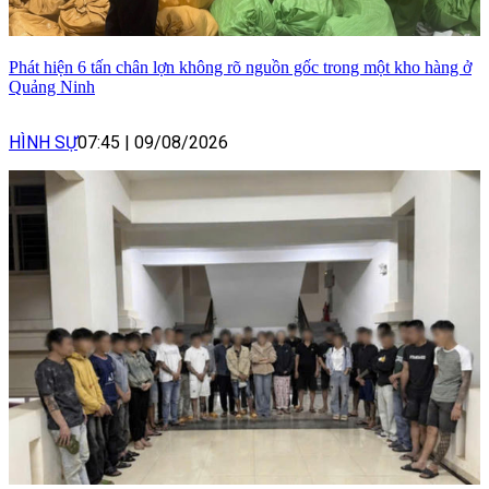
Phát hiện 6 tấn chân lợn không rõ nguồn gốc trong một kho hàng ở
Quảng Ninh
HÌNH SỰ
07:45
|
09/08/2026