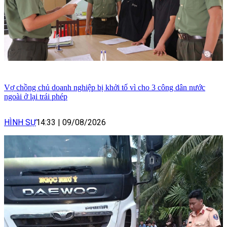
Vợ chồng chủ doanh nghiệp bị khởi tố vì cho 3 công dân nước
ngoài ở lại trái phép
HÌNH SỰ
14:33
|
09/08/2026