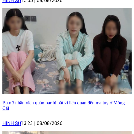
HÌNH SỰ
15:55
|
08/08/2026
Ba nữ nhân viên quán bar bị bắt vì liên quan đến ma túy ở Móng
Cái
HÌNH SỰ
13:23
|
08/08/2026