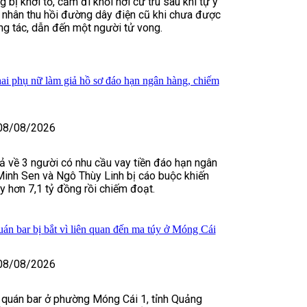
bị khởi tố, cấm đi khỏi nơi cư trú sau khi tự ý
 nhân thu hồi đường dây điện cũ khi chưa được
ng tác, dẫn đến một người tử vong.
hai phụ nữ làm giả hồ sơ đáo hạn ngân hàng, chiếm
08/08/2026
ả về 3 người có nhu cầu vay tiền đáo hạn ngân
Minh Sen và Ngô Thùy Linh bị cáo buộc khiến
 hơn 7,1 tỷ đồng rồi chiếm đoạt.
án bar bị bắt vì liên quan đến ma túy ở Móng Cái
08/08/2026
 quán bar ở phường Móng Cái 1, tỉnh Quảng