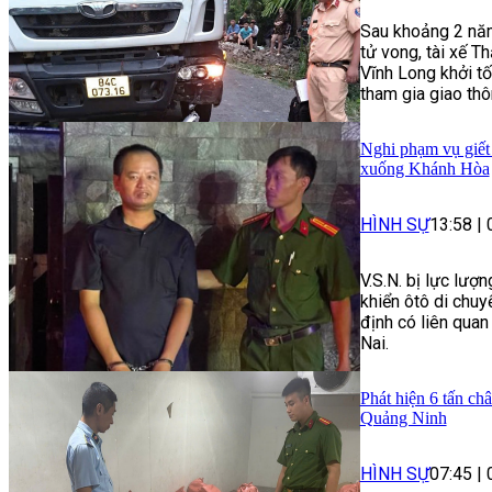
Sau khoảng 2 năm
tử vong, tài xế 
Vĩnh Long khởi tố
tham gia giao th
Nghi phạm vụ giết 
xuống Khánh Hòa
HÌNH SỰ
13:58
|
V.S.N. bị lực lượ
khiển ôtô di chu
định có liên quan
Nai.
Phát hiện 6 tấn ch
Quảng Ninh
HÌNH SỰ
07:45
|