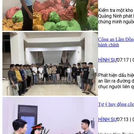
Kiểm tra một kho
Quảng Ninh phát 
chứng minh nguồn
Công an Lâm Đồng 
hành chính
HÌNH SỰ
07:17
|
Phát hiện dấu hiệ
an lần ra đường d
chục người liên q
Tự ý huy động công
HÌNH SỰ
07:13
|