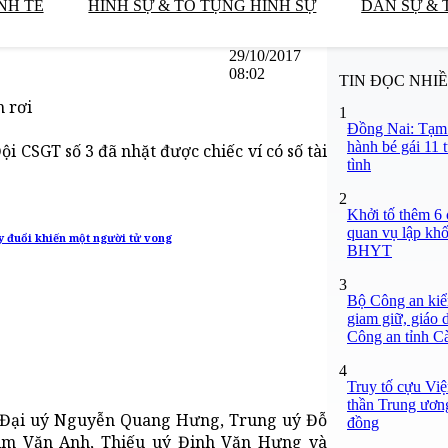
NH TẾ
HÌNH SỰ & TỐ TỤNG HÌNH SỰ
DÂN SỰ & 
29/10/2017
08:02
TIN ĐỌC NHI
h rơi
1
Đồng Nai: Tạm 
hành bé gái 11 
 CSGT số 3 đã nhặt được chiếc ví có số tài
tình
2
Khởi tố thêm 6 
quan vụ lập khố
y đuổi khiến một người tử vong
BHYT
3
Bộ Công an kiểm
giam giữ, giáo 
Công an tỉnh C
4
Truy tố cựu Vi
thần Trung ương
m Đại uý Nguyễn Quang Hưng, Trung uý Đỗ
đồng
im Văn Anh, Thiếu uý Đinh Văn Hưng và