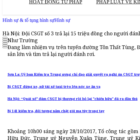
HOẠT ĐỘNG TƯ PHÁP
PHÁP LUẬT VỀ KI
Hình sự & tố tụng hình sự
Hình sự
Hà Nội: Đội CSGT số 3 trả lại 15 triệu đồng cho người đán
Như Trường
Đang làm nhiệm vụ trên tuyến đường Tôn Thất Tùng, Đội
sản lớn và tìm trả lại người đánh rơi.
Sơn La: Uỷ ban Kiểm tra Trung ương chỉ đạo giải quyết vụ nghi án CSGT tru
Bị CSGT dừng xe, nữ tài xế taxi trèo lên nóc xe ăn vạ
Hà Nội: “Quái xế" đâm CSGT bị thương rồi bỏ lại "chiến hữu" đã ra đầu thú
Bị 141 kiểm tra, đối tượng nắm chặt gói ma túy trong tay
Khoảng 10h00 sáng ngày 28/10/2017, Tổ công tác gồ
Hữu Đức, Trung uý Nguyễn Xuân Tùng, Trung uý K