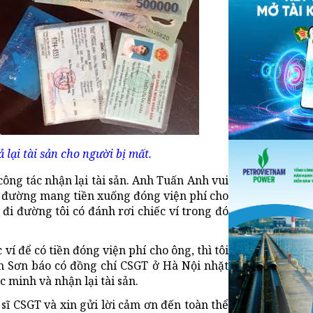
 lại tài sản cho người bị mất.
ông tác nhận lại tài sản. Anh Tuấn Anh vui
n đường mang tiền xuống đóng viện phí cho
 đi đường tôi có đánh rơi chiếc ví trong đó
ví để có tiền đóng viện phí cho ông, thì tôi
n Sơn báo có đồng chí CSGT ở Hà Nội nhặt
c minh và nhận lại tài sản.
sĩ CSGT và xin gửi lời cảm ơn đến toàn thể