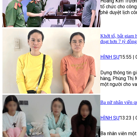
Hoàng Kim Trường 
tổ chức cho công
phê duyệt lịch cô
Khởi tố, bắt giam 
đoạt hơn 7 tỷ đồng
HÌNH SỰ
15:55
|
Dựng thông tin gi
hàng, Phùng Thị 
một người cho vay
Ba nữ nhân viên qu
HÌNH SỰ
13:23
|
Ba nhân viên một