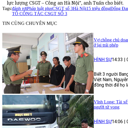
lực lượng CSGT – Công an Hà Nội”, anh Tuấn cho biết.
Tags:
đánh rơi
Pháp luật plus
CSGT số 3
Hà Nội
15 triệu đồng
Đống Đa
TỔ CÔNG TÁC CSGT SỐ 3
TIN CÙNG CHUYÊN MỤC
Vợ chồng chủ doan
ở lại trái phép
HÌNH SỰ
14:33
|
Biết 3 người Bang
Việt Nam, Nguyễn 
đồng thời để họ l
Vĩnh Long: Tài xế 
người tử vong
HÌNH SỰ
14:06
|