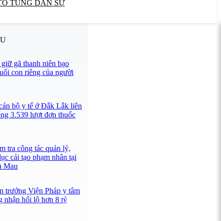
TỐ TỤNG DÂN SỰ
ỀU
giữ gã thanh niên bạo
tuổi con riêng của người
cán bộ y tế ở Đắk Lắk liên
ng 3.539 lượt đơn thuốc
 tra công tác quản lý,
dục cải tạo phạm nhân tại
à Mau
ện trưởng Viện Pháp y tâm
 nhận hối lộ hơn 8 tỷ