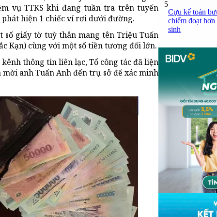
5
ệm vụ TTKS khi đang tuần tra trên tuyến
Cựu kế toán bưu
phát hiện 1 chiếc ví rơi dưới đường.
chiếm đoạt hơn 1
sinh
t số giấy tờ tuỳ thân mang tên Triệu Tuấn
c Kạn) cùng với một số tiền tương đối lớn.
ênh thông tin liên lạc, Tổ công tác đã liện
à mời anh Tuấn Anh đến trụ sở để xác minh