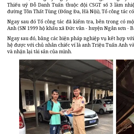
Thiếu uý Đỗ Danh Tuấn thuộc đội CSGT số 3 làm nhi
đường Tôn Thất Tùng (Đống Đa, Hà Nội), Tổ công tác có 
Ngay sau đó Tổ công tác đã kiểm tra, bên trong có mộ
Anh (SN 1999 hộ khẩu xã Đức vân - huyện Ngân sơn - Bắ
Ngay sau đó, bằng các biện pháp nghiệp vụ kết hợp với k
hệ được với chủ nhân chiếc ví là anh Triệu Tuấn Anh v
và nhận lại tài sản của mình.