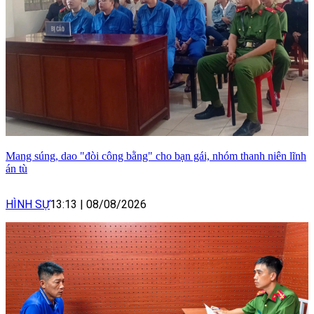
Mang súng, dao "đòi công bằng" cho bạn gái, nhóm thanh niên lĩnh
án tù
HÌNH SỰ
13:13
|
08/08/2026