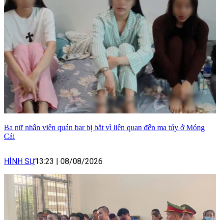
Ba nữ nhân viên quán bar bị bắt vì liên quan đến ma túy ở Móng
Cái
HÌNH SỰ
13:23
|
08/08/2026