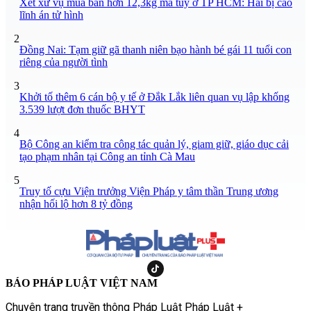
Xét xử vụ mua bán hơn 12,3kg ma túy ở TP HCM: Hai bị cáo
lĩnh án tử hình
2
Đồng Nai: Tạm giữ gã thanh niên bạo hành bé gái 11 tuổi con
riêng của người tình
3
Khởi tố thêm 6 cán bộ y tế ở Đắk Lắk liên quan vụ lập khống
3.539 lượt đơn thuốc BHYT
4
Bộ Công an kiểm tra công tác quản lý, giam giữ, giáo dục cải
tạo phạm nhân tại Công an tỉnh Cà Mau
5
Truy tố cựu Viện trưởng Viện Pháp y tâm thần Trung ương
nhận hối lộ hơn 8 tỷ đồng
BÁO PHÁP LUẬT VIỆT NAM
Chuyên trang truyền thông Pháp Luật Pháp Luật +