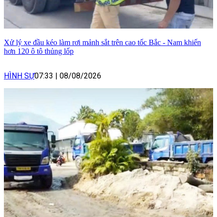
Xử lý xe đầu kéo làm rơi mảnh sắt trên cao tốc Bắc - Nam khiến
hơn 120 ô tô thủng lốp
HÌNH SỰ
07:33
|
08/08/2026