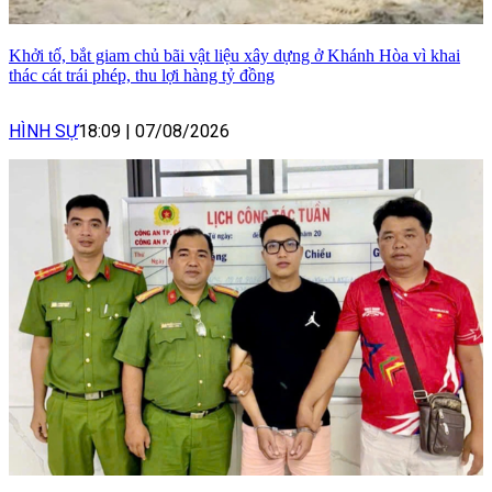
Khởi tố, bắt giam chủ bãi vật liệu xây dựng ở Khánh Hòa vì khai
thác cát trái phép, thu lợi hàng tỷ đồng
HÌNH SỰ
18:09
|
07/08/2026