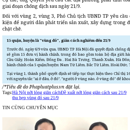
giai đoạn chống dịch sau ngày 21/9.
Đối với vùng 2, vùng 3, Phó Chủ tịch UBND TP yêu cầu
kiện để người dân phát triển sản xuất, xây dựng trong đ
chặt chẽ.
15 quận, huyện là "vùng đỏ", giãn cách nghiêm đến 21/9
Trước đó, ngày 6/9 vừa qua, UBND TP Hà Nội đã quyết định chống dị
sẽ gồm 15 đơn vị hành chính, trong đó bao gồm toàn bộ địa giới hà
Cầu Giấy, Hoàn Kiếm, Đống Đa , Hai Bà Trưng, Thanh Xuân, Hà Đông
hành chính của 5 quận/huyện: Nam Từ Liêm, Bắc Từ Liêm, Hoài Đức, 
Tại vùng 1, thành phố quyết định sẽ tiếp tục thực hiện theo Chỉ thị
với nguyên tắc "ai ở đâu, ở đó", "người ở vùng nào, ở vùng đó" để khoa
/*Tiêu đề do Phapluatplus.vn đặt lại.
Tags:
Hà Nội nới lỏng giãn cách
Đề xuất nới lỏng giãn cách sau 21/9
thu hẹp vùng đỏ sau 21/9
TIN CÙNG CHUYÊN MỤC