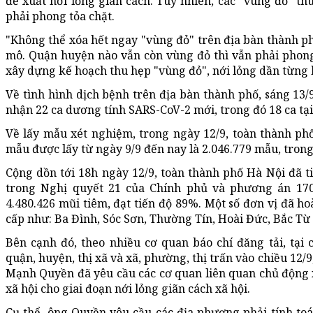
đề xuất nới lỏng giãn cách. Tuy nhiên, các "vùng đỏ" th
phải phong tỏa chặt.
"Không thể xóa hết ngay "vùng đỏ" trên địa bàn thành p
mô. Quận huyện nào vẫn còn vùng đỏ thì vẫn phải phong
xây dựng kế hoạch thu hẹp "vùng đỏ", nới lỏng dần từng 
Về tình hình dịch bệnh trên địa bàn thành phố, sáng 13/
nhận 22 ca dương tính SARS-CoV-2 mới, trong đó 18 ca tại 
Về lấy mẫu xét nghiệm, trong ngày 12/9, toàn thành phố
mẫu được lấy từ ngày 9/9 đến nay là 2.046.779 mẫu, tron
Cộng dồn tới 18h ngày 12/9, toàn thành phố Hà Nội đã t
trong Nghị quyết 21 của Chính phủ và phương án 17
4.480.426 mũi tiêm, đạt tiến độ 89%. Một số đơn vị đã h
cấp như: Ba Đình, Sóc Sơn, Thường Tín, Hoài Đức, Bắc T
Bên cạnh đó, theo nhiều cơ quan báo chí đăng tải, tại 
quận, huyện, thị xã và xã, phường, thị trấn vào chiều 1
Mạnh Quyền đã yêu cầu các cơ quan liên quan chủ động 
xã hội cho giai đoạn nới lỏng giãn cách xã hội.
Cụ thể, ông Quyền yêu cầu các địa phương phải tính to