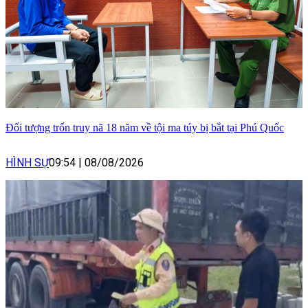
Đối tượng trốn truy nã 18 năm về tội ma túy bị bắt tại Phú Quốc
HÌNH SỰ
09:54
|
08/08/2026