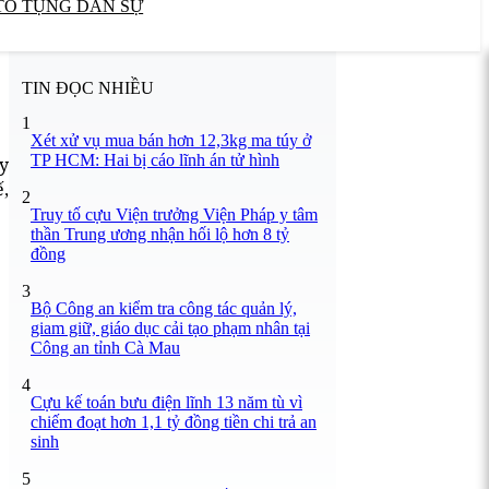
TỐ TỤNG DÂN SỰ
TIN ĐỌC NHIỀU
1
Xét xử vụ mua bán hơn 12,3kg ma túy ở
TP HCM: Hai bị cáo lĩnh án tử hình
ủy
,
2
Truy tố cựu Viện trưởng Viện Pháp y tâm
thần Trung ương nhận hối lộ hơn 8 tỷ
đồng
3
Bộ Công an kiểm tra công tác quản lý,
giam giữ, giáo dục cải tạo phạm nhân tại
Công an tỉnh Cà Mau
4
Cựu kế toán bưu điện lĩnh 13 năm tù vì
chiếm đoạt hơn 1,1 tỷ đồng tiền chi trả an
sinh
5