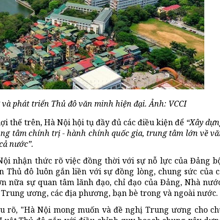
g và phát triển Thủ đô văn minh hiện đại. Ảnh: VCCI
ợi thế trên, Hà Nội hội tụ đầy đủ các điều kiện để
“Xây dựn
ung tâm chính trị - hành chính quốc gia, trung tâm lớn về v
 cả nước”.
i nhận thức rõ việc đồng thời với sự nỗ lực của Đảng bộ
n Thủ đô luôn gắn liền với sự đồng lòng, chung sức của c
n nữa sự quan tâm lãnh đạo, chỉ đạo của Đảng, Nhà nước
h Trung ương, các địa phương, bạn bè trong và ngoài nước.
nêu rõ, "Hà Nội mong muốn và đề nghị Trung ương cho ch