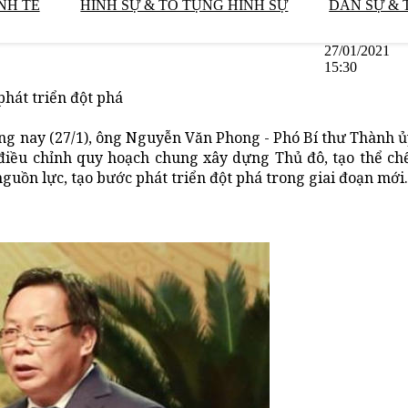
NH TẾ
HÌNH SỰ & TỐ TỤNG HÌNH SỰ
DÂN SỰ & 
27/01/2021
15:30
phát triển đột phá
sáng nay (27/1), ông Nguyễn Văn Phong - Phó Bí thư Thành 
điều chỉnh quy hoạch chung xây dựng Thủ đô, tạo thể chế
guồn lực, tạo bước phát triển đột phá trong giai đoạn mới.