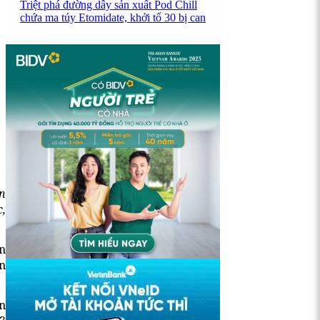
Triệt phá đường dây sản xuất Pod Chill
chứa ma túy Etomidate, khởi tố 30 bị can
n
c,
ển
n
n