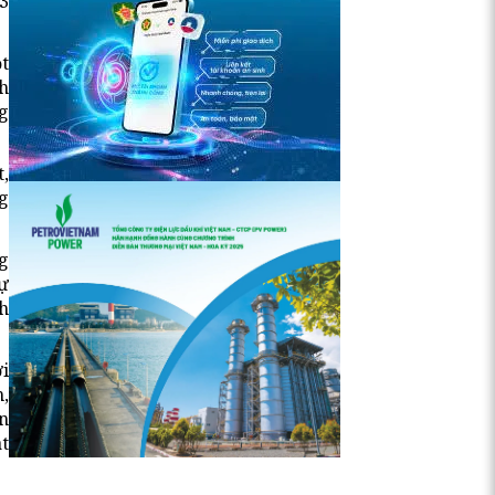
 3
ột
h
ng
t,
g
g
tự
h
ới
h,
n
t