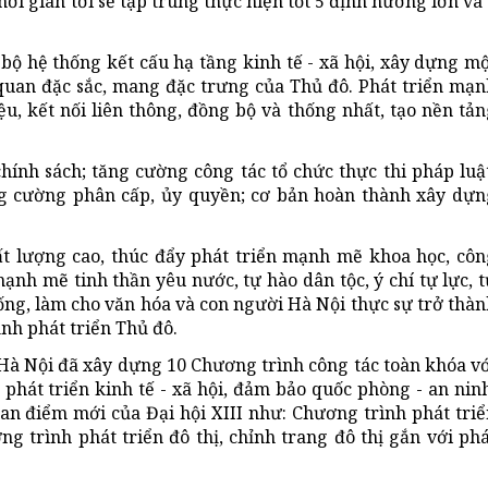
i gian tới sẽ tập trung thực hiện tốt 5 định hướng lớn và
bộ hệ thống kết cấu hạ tầng kinh tế - xã hội, xây dựng m
 quan đặc sắc, mang đặc trưng của Thủ đô. Phát triển mạn
ệu, kết nối liên thông, đồng bộ và thống nhất, tạo nền tả
hính sách; tăng cường công tác tổ chức thực thi pháp luậ
ăng cường phân cấp, ủy quyền; cơ bản hoàn thành xây dựn
ất lượng cao, thúc đẩy phát triển mạnh mẽ khoa học, côn
ạnh mẽ tinh thần yêu nước, tự hào dân tộc, ý chí tự lực, 
ng, làm cho văn hóa và con người Hà Nội thực sự trở thàn
ịnh phát triển Thủ đô.
 Hà Nội đã xây dựng 10 Chương trình công tác toàn khóa v
 phát triển kinh tế - xã hội, đảm bảo quốc phòng - an nin
n điểm mới của Đại hội XIII như: Chương trình phát triể
 trình phát triển đô thị, chỉnh trang đô thị gắn với phá