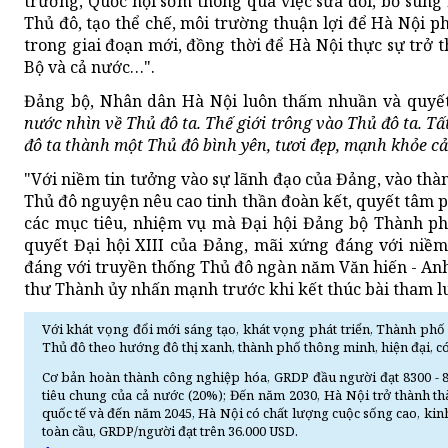
trương, Quốc hội sớm thông qua việc sửa đổi, bổ sung
Thủ đô, tạo thể chế, môi trường thuận lợi để Hà Nội p
trong giai đoạn mới, đồng thời để Hà Nội thực sự trở 
Bộ và cả nước…".
Đảng bộ, Nhân dân Hà Nội luôn thấm nhuần và quyết 
nước nhìn về Thủ đô ta. Thế giới trông vào Thủ đô ta. Tất
đô ta thành một Thủ đô bình yên, tươi đẹp, mạnh khỏe cả 
"Với niềm tin tưởng vào sự lãnh đạo của Đảng, vào thà
Thủ đô nguyện nêu cao tinh thần đoàn kết, quyết tâm p
các mục tiêu, nhiệm vụ mà Đại hội Đảng bộ Thành phố
quyết Đại hội XIII của Đảng, mãi xứng đáng với niềm
đáng với truyền thống Thủ đô ngàn năm Văn hiến - Anh 
thư Thành ủy nhấn mạnh trước khi kết thúc bài tham luậ
Với khát vọng đổi mới sáng tạo, khát vọng phát triển, Thành phố
Thủ đô theo hướng đô thị xanh, thành phố thông minh, hiện đại, có
Cơ bản hoàn thành công nghiệp hóa, GRDP đầu người đạt 8300 - 85
tiêu chung của cả nước (20%); Đến năm 2030, Hà Nội trở thành t
quốc tế và đến năm 2045, Hà Nội có chất lượng cuộc sống cao, kinh 
toàn cầu, GRDP/người đạt trên 36.000 USD.