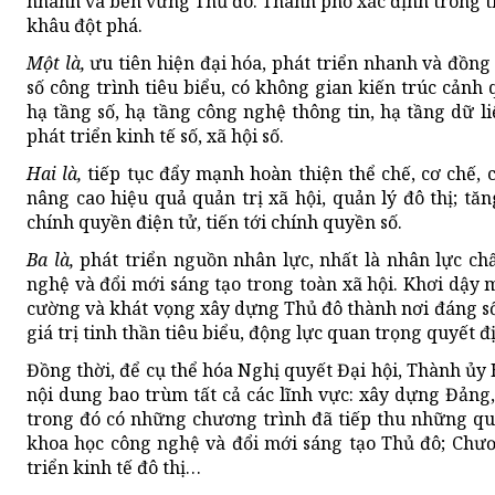
nhanh và bền vững Thủ đô. Thành phố xác định trong thờ
khâu đột phá.
Một là,
ưu tiên hiện đại hóa, phát triển nhanh và đồng 
số công trình tiêu biểu, có không gian kiến trúc cảnh
hạ tầng số, hạ tầng công nghệ thông tin, hạ tầng dữ li
phát triển kinh tế số, xã hội số.
Hai là,
tiếp tục đẩy mạnh hoàn thiện thể chế, cơ chế, c
nâng cao hiệu quả quản trị xã hội, quản lý đô thị; t
chính quyền điện tử, tiến tới chính quyền số.
Ba là,
phát triển nguồn nhân lực, nhất là nhân lực ch
nghệ và đổi mới sáng tạo trong toàn xã hội. Khơi dậy m
cường và khát vọng xây dựng Thủ đô thành nơi đáng số
giá trị tinh thần tiêu biểu, động lực quan trọng quyết đ
Đồng thời, để cụ thể hóa Nghị quyết Đại hội, Thành ủy
nội dung bao trùm tất cả các lĩnh vực: xây dựng Đảng,
trong đó có những chương trình đã tiếp thu những qua
khoa học công nghệ và đổi mới sáng tạo Thủ đô; Chương
triển kinh tế đô thị…