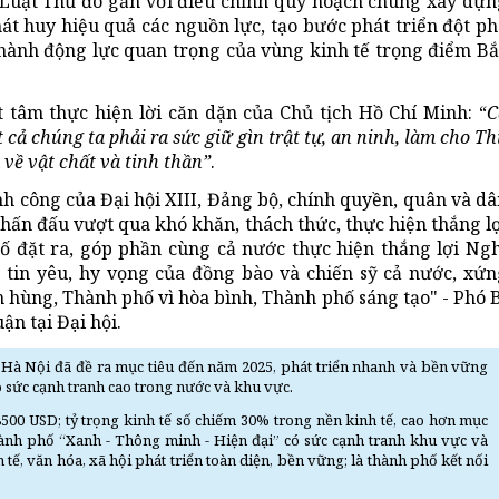
 Luật Thủ đô gắn với điều chỉnh quy hoạch chung xây dựn
hát huy hiệu quả các nguồn lực, tạo bước phát triển đột p
thành động lực quan trọng của vùng kinh tế trọng điểm Bắ
tâm thực hiện lời căn dặn của Chủ tịch Hồ Chí Minh: “
C
 cả chúng ta phải ra sức giữ gìn trật tự, an ninh, làm cho T
về vật chất và tinh thần”
.
nh công của Đại hội XIII, Đảng bộ, chính quyền, quân và d
hấn đấu vượt qua khó khăn, thách thức, thực hiện thắng l
 đặt ra, góp phần cùng cả nước thực hiện thắng lợi Ngh
 tin yêu, hy vọng của đồng bào và chiến sỹ cả nước, xứn
hùng, Thành phố vì hòa bình, Thành phố sáng tạo" - Phó B
n tại Đại hội.
 Hà Nội đã đề ra mục tiêu đến năm 2025, phát triển nhanh và bền vững
 sức cạnh tranh cao trong nước và khu vực.
00 USD; tỷ trọng kinh tế số chiếm 30% trong nền kinh tế, cao hơn mục
hành phố “Xanh - Thông minh - Hiện đại” có sức cạnh tranh khu vực và
tế, văn hóa, xã hội phát triển toàn diện, bền vững; là thành phố kết nối