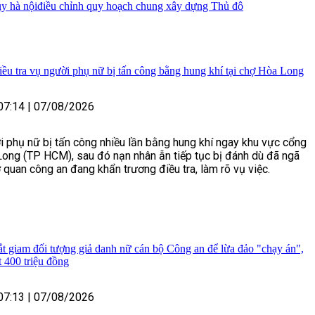
ủy hà nội
điều chỉnh quy hoạch chung xây dựng Thủ đô
ều tra vụ người phụ nữ bị tấn công bằng hung khí tại chợ Hòa Long
07:14
|
07/08/2026
 phụ nữ bị tấn công nhiều lần bằng hung khí ngay khu vực cổng
ong (TP HCM), sau đó nạn nhân ẫn tiếp tục bị đánh dù đã ngã
 quan công an đang khẩn trương điều tra, làm rõ vụ việc.
ắt giam đối tượng giả danh nữ cán bộ Công an để lừa đảo "chạy án",
 400 triệu đồng
07:13
|
07/08/2026