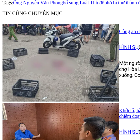
Tags:
Ông Nguyễn Văn Phong
bổ sung Luật Thủ đô
phó bí thư thành 
TIN CÙNG CHUYÊN MỤC
Công an đi
HÌNH SỰ
Một người
chợ Hòa L
xuống. Cơ
Khởi tố, b
chiếm đoạt
HÌNH SỰ