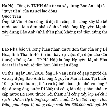
Hà Nội: Công ty TNHH đầu tư và xây dựng Bảo Anh bị tố
"quỵt tiền" của người lao động
Quốc Trần
Ông Lê Văn Hiếu cùng tổ đội thi công, thi công xây lắp 
nước sạch làm đơn phản ánh về việc ông Nguyễn Mạnh 
xây dựng Bảo Anh (nhà thầu phụ) không trả tiền đúng theo
Báo Nhà báo và Công luận nhận được đơn thư của ông Lê
Hóa, tỉnh Thanh Hóa) trình bày sự việc, đại diện của 
(huyện Đông Anh, TP Hà Nội) là ông Nguyễn Mạnh Hòa đ
đoạt tài sản với số tiền hơn 300 triệu đồng.
Cụ thể, ngày 18/9/2018, ông Lê Văn Hiếu có gặp người đ
và xây dựng Bảo Anh là ông Nguyễn Mạnh Hòa. Tại buổi l
10 người có thương thảo và ký biên bản ghi nhớ với ông
đặt đường ống nước D1600; thi công lắp đặt phần nhân 
cấp nước DN1600 thuộc Gói thầu:
Thi công xây lắp Bể ch
sạch - Dự án Hệ thống cấp nước chuỗi đô thị Sơn Tây – Hò
Đông giai đoạn II, nâng công suất lên 600.000 m3/ngđ. Mũ