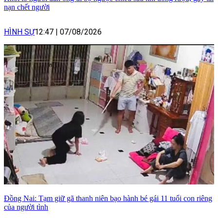
nạn chết người
HÌNH SỰ
12:47
|
07/08/2026
Đồng Nai: Tạm giữ gã thanh niên bạo hành bé gái 11 tuổi con riêng
của người tình