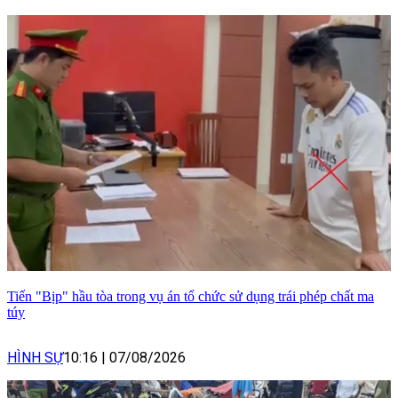
Tiến "Bịp" hầu tòa trong vụ án tổ chức sử dụng trái phép chất ma
túy
HÌNH SỰ
10:16
|
07/08/2026