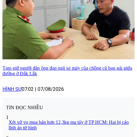
Tạm giữ người đàn ông đạp ngã xe máy của chồng cũ bạn gái giữa
đường ở Đắk Lắk
HÌNH SỰ
07:02
|
07/08/2026
TIN ĐỌC NHIỀU
1
Xét xử vụ mua bán hơn 12,3kg ma túy ở TP HCM: Hai bị cáo
lĩnh án tử hình