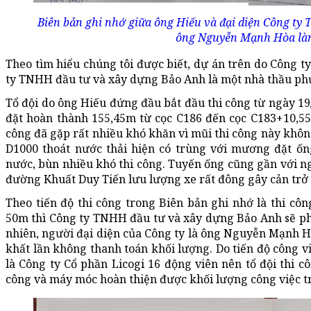
Biên bản ghi nhớ giữa ông Hiếu và đại diện Công ty
ông Nguyễn Mạnh Hòa làm
Theo tìm hiểu chúng tôi được biết, dự án trên do Công t
ty TNHH đầu tư và xây dựng Bảo Anh là một nhà thầu ph
Tổ đội do ông Hiếu đứng đầu bắt đầu thi công từ ngày 19/9
đặt hoàn thành 155,45m từ cọc C186 đến cọc C183+10,55m
công đã gặp rất nhiều khó khăn vì mũi thi công này khôn
D1000 thoát nước thải hiện có trùng với mương đặt ốn
nước, bùn nhiều khó thi công. Tuyến ống cũng gần với ng
đường Khuất Duy Tiến lưu lượng xe rất đông gây cản trở v
Theo tiến độ thi công trong Biên bản ghi nhớ là thi côn
50m thì Công ty TNHH đầu tư và xây dựng Bảo Anh sẽ phả
nhiên, người đại diện của Công ty là ông Nguyễn Mạnh Hò
khất lần không thanh toán khối lượng. Do tiến độ công v
là Công ty Cổ phần Licogi 16 động viên nên tổ đội thi c
công và máy móc hoàn thiện được khối lượng công việc t