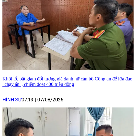
Khởi tố, bắt giam đối tượng giả danh nữ cán bộ Công an để lừa đảo
"chạy án", chiếm đoạt 400 triệu đồng
HÌNH SỰ
07:13
|
07/08/2026