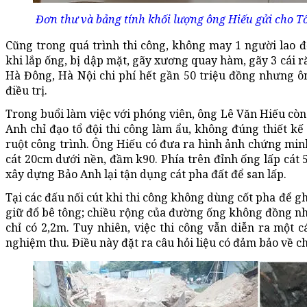
Đơn thư và bảng tính khối lượng ông Hiếu gửi cho Tổ
Cũng trong quá trình thi công, không may 1 người lao độ
khi lắp ống, bị dập mặt, gãy xương quay hàm, gãy 3 cái ră
Hà Đông, Hà Nội chi phí hết gần 50 triệu đồng nhưng ô
điều trị.
Trong buổi làm việc với phóng viên, ông Lê Văn Hiếu cò
Anh chỉ đạo tổ đội thi công làm ẩu, không đúng thiết kế
ruột công trình. Ông Hiếu có đưa ra hình ảnh chứng minh
cát 20cm dưới nền, đầm k90. Phía trên đỉnh ống lấp cát
xây dựng Bảo Anh lại tận dụng cát pha đất để san lấp.
Tại các đấu nối cút khi thi công không dùng cốt pha để 
giữ đổ bê tông; chiều rộng của đường ống không đồng n
chỉ có 2,2m. Tuy nhiên, việc thi công vẫn diễn ra một
nghiệm thu. Điều này đặt ra câu hỏi liệu có đảm bảo về c