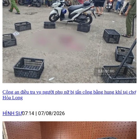
Công an điều tra vụ người phụ nữ bị tấn công bằng hung khí tại chợ
Hòa Long
HÌNH SỰ
07:14
|
07/08/2026