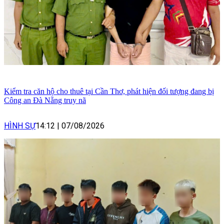
Kiểm tra căn hộ cho thuê tại Cần Thơ, phát hiện đối tượng đang bị
Công an Đà Nẵng truy nã
HÌNH SỰ
14:12
|
07/08/2026