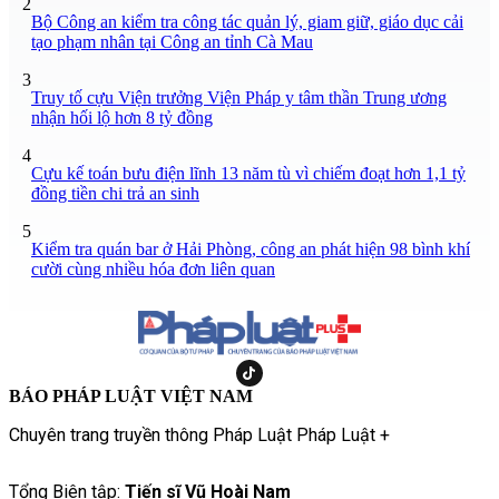
2
Bộ Công an kiểm tra công tác quản lý, giam giữ, giáo dục cải
tạo phạm nhân tại Công an tỉnh Cà Mau
3
Truy tố cựu Viện trưởng Viện Pháp y tâm thần Trung ương
nhận hối lộ hơn 8 tỷ đồng
4
Cựu kế toán bưu điện lĩnh 13 năm tù vì chiếm đoạt hơn 1,1 tỷ
đồng tiền chi trả an sinh
5
Kiểm tra quán bar ở Hải Phòng, công an phát hiện 98 bình khí
cười cùng nhiều hóa đơn liên quan
BÁO PHÁP LUẬT VIỆT NAM
Chuyên trang truyền thông Pháp Luật Pháp Luật +
Tổng Biên tập:
Tiến sĩ Vũ Hoài Nam