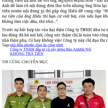
Phóng viên đã liên hệ với ông Nguyễn Mạnh Hòa – đại d
Anh để làm rõ nội dung đơn thư trên nhưng ông Hòa lại k
viên muốn nội dung gì thì gặp ông Hiếu để cung cấp:
“N
nợ tiền của ông Hiếu thì bạn cứ viết bài, còn nếu bạn k
không làm việc đâu, thế nhớ...”.
Trước sự bất hợp tác của đại diện Công ty TNHH đầu tư 
lao động đã bỏ mồ hôi, công sức thậm chí là máu vào côn
nhà thầu phụ. Có hay không việc Công ty này chỉ đạo thi 
Tags:
nhà thầu phụ
thi công ẩu công trình
Công ty TNHH đầu tư và xây dựng Bảo Anh
Hà Nội
KHÔNG TRẢ TIỀN
TIN CÙNG CHUYÊN MỤC