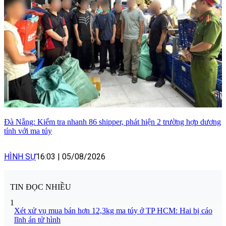
Đà Nẵng: Kiểm tra nhanh 86 shipper, phát hiện 2 trường hợp dương
tính với ma túy
HÌNH SỰ
16:03
|
05/08/2026
TIN ĐỌC NHIỀU
1
Xét xử vụ mua bán hơn 12,3kg ma túy ở TP HCM: Hai bị cáo
lĩnh án tử hình