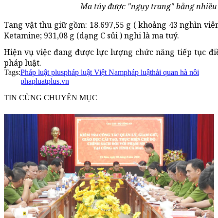
Ma túy được "ngụy trang" bằng nhiều
Tang vật thu giữ gồm: 18.697,55 g ( khoảng 43 nghìn vie
Ketamine; 931,08 g (dạng C sủi ) nghi là ma tuý.
Hiện vụ việc đang được lực lượng chức năng tiếp tục điề
pháp luật.
Tags:
Pháp luật plus
pháp luật Việt Nam
pháp luật
hải quan hà nôi
phapluatplus.vn
TIN CÙNG CHUYÊN MỤC