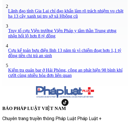
2
Lãnh đạo tỉnh Gia Lai chỉ đạo khẩn làm rõ trách nhiệm vụ chặt
hạ 13 cây xanh tại trụ sở xã Hbông cũ
3
Truy tố cựu Viện trưởng Viện Pháp y tâm thần Trung ương
nhận hối lộ hơn 8 tỷ đồng
4
Cựu kế toán bưu điện lĩnh 13 năm tù vì chiếm đoạt hơn 1,1 tỷ
đồng tiền chi trả an sinh
5
Kiểm tra quán bar ở Hải Phòng, công an phát hiện 98 bình khí
cười cùng nhiều hóa đơn liên quan
BÁO PHÁP LUẬT VIỆT NAM
Chuyên trang truyền thông Pháp Luật Pháp Luật +