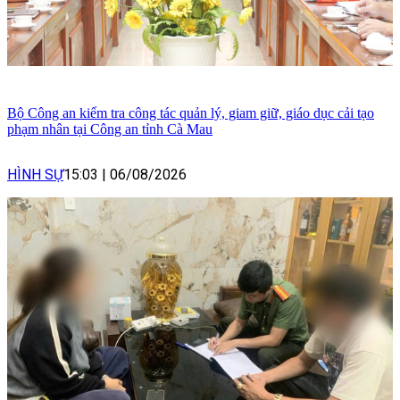
Bộ Công an kiểm tra công tác quản lý, giam giữ, giáo dục cải tạo
phạm nhân tại Công an tỉnh Cà Mau
HÌNH SỰ
15:03
|
06/08/2026