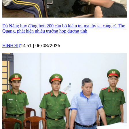
Đà Nẵng huy động hơn 200 cán bộ kiểm tra ma túy tại cảng cá Thọ
Quang, phát hiện nhiều trường hợp dương tính
HÌNH SỰ
14:51
|
06/08/2026