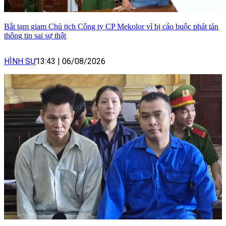
Bắt tạm giam Chủ tịch Công ty CP Mekolor vì bị cáo buộc phát tán
thông tin sai sự thật
HÌNH SỰ
13:43
|
06/08/2026