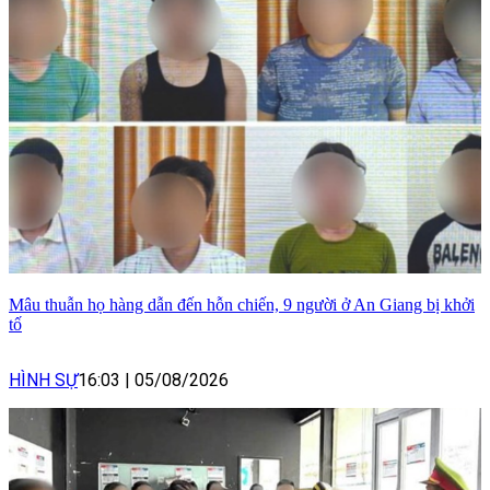
Mâu thuẫn họ hàng dẫn đến hỗn chiến, 9 người ở An Giang bị khởi
tố
HÌNH SỰ
16:03
|
05/08/2026