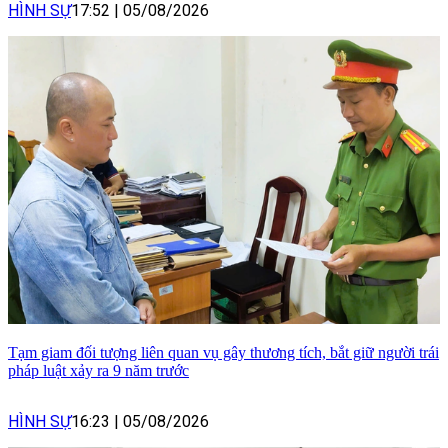
HÌNH SỰ
17:52
|
05/08/2026
Tạm giam đối tượng liên quan vụ gây thương tích, bắt giữ người trái
pháp luật xảy ra 9 năm trước
HÌNH SỰ
16:23
|
05/08/2026