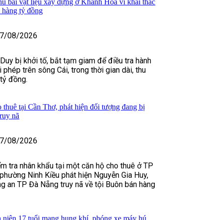
hủ bãi vật liệu xây dựng ở Khánh Hòa vì khai thác
ợi hàng tỷ đồng
7/08/2026
Duy bị khởi tố, bắt tạm giam để điều tra hành
ái phép trên sông Cái, trong thời gian dài, thu
 tỷ đồng.
 thuê tại Cần Thơ, phát hiện đối tượng đang bị
ruy nã
7/08/2026
iểm tra nhân khẩu tại một căn hộ cho thuê ở TP
phường Ninh Kiều phát hiện Nguyễn Gia Huy,
g an TP Đà Nẵng truy nã về tội Buôn bán hàng
 niên 17 tuổi mang hung khí, phóng xe máy hú