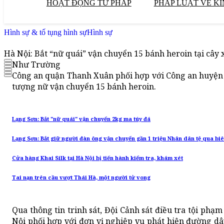
HOẠT ĐỘNG TƯ PHÁP
PHÁP LUẬT VỀ KI
Hình sự & tố tụng hình sự
Hình sự
Hà Nội: Bắt “nữ quái” vận chuyển 15 bánh heroin tại cây
Như Trường
Công an quận Thanh Xuân phối hợp với Công an huyện 
tượng nữ vận chuyển 15 bánh heroin.
Lạng Sơn: Bắt "nữ quái" vận chuyển 2kg ma túy đá
Lạng Sơn: Bắt giữ người đàn ông vận chuyển gần 1 triệu Nhân dân tệ qua biê
Cửa hàng Khai Silk tại Hà Nội bị tiến hành kiểm tra, khám xét
Tai nạn trên cầu vượt Thái Hà, một người tử vong
Qua thông tin trinh sát, Đội Cảnh sát điều tra tội ph
Nội phối hợp với đơn vị nghiệp vụ phát hiện đường d