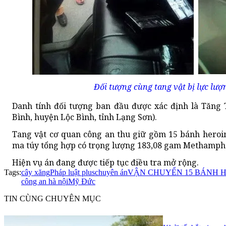
Đối tượng cùng tang vật bị lực lượ
Danh tính đối tượng ban đầu được xác định là Tăng Th
Bình, huyện Lộc Bình, tỉnh Lạng Sơn).
Tang vật cơ quan công an thu giữ gồm 15 bánh heroin
ma túy tổng hợp có trọng lượng 183,08 gam Methamph
Hiện vụ án đang được tiếp tục điều tra mở rộng.
Tags:
cây xăng
Pháp luật plus
chuyên án
VẬN CHUYỂN 15 BÁNH 
công an hà nội
Mỹ Đức
TIN CÙNG CHUYÊN MỤC