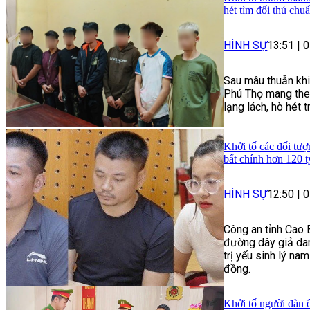
hét tìm đối thủ chu
HÌNH SỰ
13:51
|
0
Sau mâu thuẫn khi
Phú Thọ mang theo
lạng lách, hò hét 
Khởi tố các đối tượ
bất chính hơn 120 
HÌNH SỰ
12:50
|
0
Công an tỉnh Cao 
đường dây giả dan
trị yếu sinh lý na
đồng.
Khởi tố người đàn ô