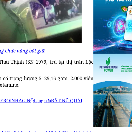
ng chức năng bắt giữ.
ái Thịnh (SN 1979, trú tại thị trấn Lộc
 có trọng lượng 5129,16 gam, 2.000 viên
etamine.
HEROIN
HAG NỘI
lạng sơn
BẮT NỮ QUÁI