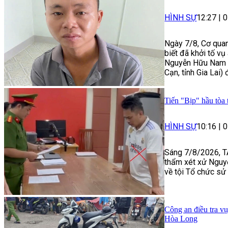
HÌNH SỰ
12:27
|
0
Ngày 7/8, Cơ quan
biết đã khởi tố vụ
Nguyễn Hữu Nam (
Cạn, tỉnh Gia Lai) 
Tiến "Bịp" hầu tòa 
HÌNH SỰ
10:16
|
0
Sáng 7/8/2026, T
thẩm xét xử Nguy
về tội Tổ chức sử 
Công an điều tra vụ
Hòa Long