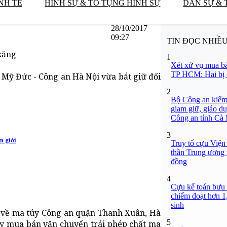
NH TẾ
HÌNH SỰ & TỐ TỤNG HÌNH SỰ
DÂN SỰ & 
28/10/2017
09:27
TIN ĐỌC NHIỀ
 xăng
1
Xét xử vụ mua b
TP HCM: Hai bị c
Mỹ Đức - Công an Hà Nội vừa bắt giữ đối
2
Bộ Công an kiểm 
giam giữ, giáo dụ
Công an tỉnh Cà
3
n giới
Truy tố cựu Viện
thần Trung ương 
đồng
4
Cựu kế toán bưu 
chiếm đoạt hơn 1,
sinh
ạm về ma túy Công an quận Thanh Xuân, Hà
5
ây mua bán vận chuyển trái phép chất ma