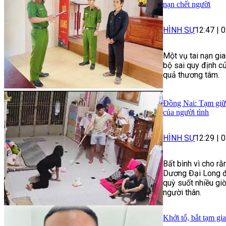
nạn chết người
HÌNH SỰ
12:47
|
0
Một vụ tai nạn gia
bộ sai quy định c
quả thương tâm.
Đồng Nai: Tạm giữ 
của người tình
HÌNH SỰ
12:29
|
0
Bất bình vì cho rằ
Dương Đại Long đã
quỳ suốt nhiều gi
người thân.
Khởi tố, bắt tạm gi