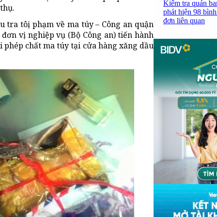
Kiểm tra quán ba
thụ.
phát hiện 98 bình
đơn liên quan
ều tra tôị phạm về ma túy – Công an quận
đơn vị nghiệp vụ (Bộ Công an) tiến hành
ái phép chất ma túy tại cửa hàng xăng dầu