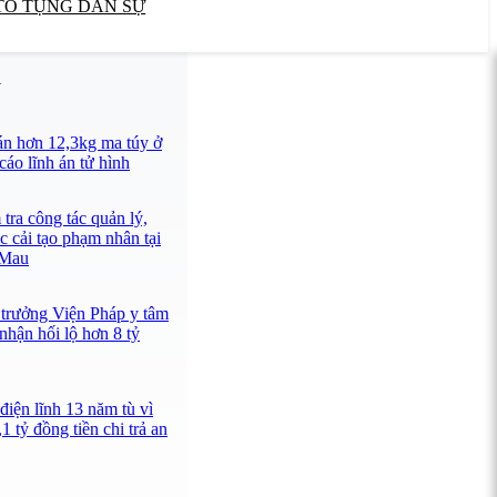
TỐ TỤNG DÂN SỰ
U
án hơn 12,3kg ma túy ở
áo lĩnh án tử hình
tra công tác quản lý,
c cải tạo phạm nhân tại
 Mau
 trưởng Viện Pháp y tâm
nhận hối lộ hơn 8 tỷ
điện lĩnh 13 năm tù vì
1 tỷ đồng tiền chi trả an