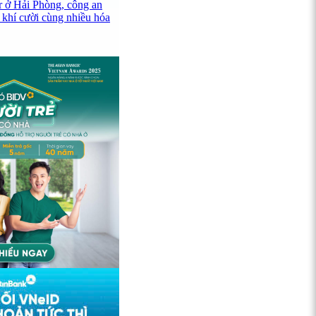
r ở Hải Phòng, công an
 khí cười cùng nhiều hóa