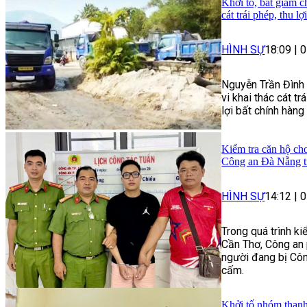
Khởi tố, bắt giam c
cát trái phép, thu l
HÌNH SỰ
18:09
|
0
Nguyễn Trần Đình 
vi khai thác cát tr
lợi bất chính hàng
Kiểm tra căn hộ cho
Công an Đà Nẵng t
HÌNH SỰ
14:12
|
0
Trong quá trình k
Cần Thơ, Công an 
người đang bị Côn
cấm.
Khởi tố nhóm thanh