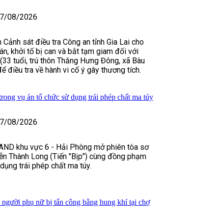
7/08/2026
 Cảnh sát điều tra Công an tỉnh Gia Lai cho
 án, khởi tố bị can và bắt tạm giam đối với
33 tuổi, trú thôn Thăng Hưng Đông, xã Bàu
để điều tra về hành vi cố ý gây thương tích.
trong vụ án tổ chức sử dụng trái phép chất ma túy
7/08/2026
AND khu vực 6 - Hải Phòng mở phiên tòa sơ
ễn Thành Long (Tiến "Bịp") cùng đồng phạm
dụng trái phép chất ma túy.
 người phụ nữ bị tấn công bằng hung khí tại chợ