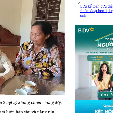
5
Cựu kế toán bưu điện
chiếm đoạt hơn 1,1 tỷ
sinh
2 liệt sỹ kháng chiến chống Mỹ.
sĩ luôn hằn sâu và nâng niu.