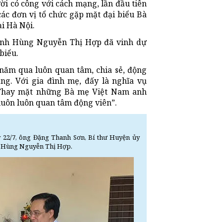
i có công với cách mạng, lần đầu tiên
ác đơn vị tổ chức gặp mặt đại biểu Bà
i Hà Nội.
 anh Hùng Nguyễn Thị Hợp đã vinh dự
biểu.
ăm qua luôn quan tâm, chia sẻ, động
g. Với gia đình mẹ, đấy là nghĩa vụ
 Thay mặt những Bà mẹ Việt Nam anh
luôn luôn quan tâm động viên”.
 22/7, ông Đặng Thanh Sơn, Bí thư Huyện ủy
nh Hùng Nguyễn Thị Hợp.