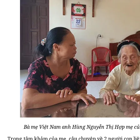
Bà mẹ Việt Nam anh Hùng Nguyễn Thị Hợp mẹ của 
Trong tâm khảm của mẹ, câu chuyện về 2 người con liệt 