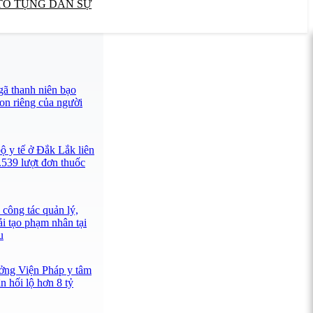
TỐ TỤNG DÂN SỰ
ã thanh niên bạo
con riêng của người
ộ y tế ở Đắk Lắk liên
.539 lượt đơn thuốc
công tác quản lý,
ải tạo phạm nhân tại
u
ưởng Viện Pháp y tâm
 hối lộ hơn 8 tỷ