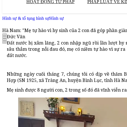
HOẠT ĐỘNG TƯ PHÁP
PHÁP LUẬT VỀ KI
Hình sự & tố tụng hình sự
Hình sự
Hà Nam: "Mẹ tự hào vì hy sinh của 2 con đã góp phần già
Đức Văn
Đất nước bị xâm lăng, 2 con nhập ngũ rồi lần lượt hy 
sâu thẳm trong nỗi đau đó, mẹ có niềm tự hào vì sự ra
đất nước.
Những ngày cuối tháng 7, chúng tôi có dịp về thăm
Hợp (SN 1925, xã Tràng An, huyện Bình Lục, tỉnh Hà N
Mẹ sinh được 8 người con, 2 trong số đó đã vĩnh viễn r