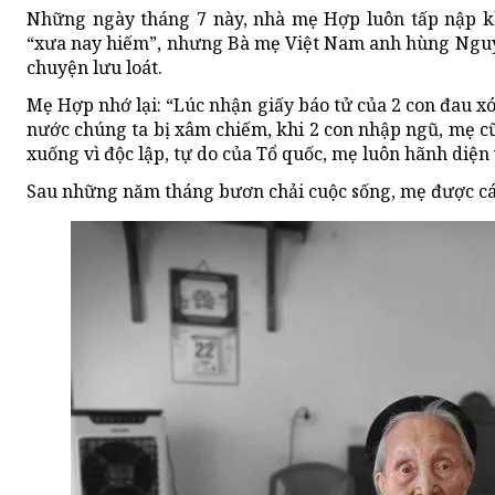
Những ngày tháng 7 này, nhà mẹ Hợp luôn tấp nập kh
“xưa nay hiếm”, nhưng Bà mẹ Việt Nam anh hùng Nguy
chuyện lưu loát.
Mẹ Hợp nhớ lại: “Lúc nhận giấy báo tử của 2 con đau xó
nước chúng ta bị xâm chiếm, khi 2 con nhập ngũ, mẹ cũ
xuống vì độc lập, tự do của Tổ quốc, mẹ luôn hãnh diện 
Sau những năm tháng bươn chải cuộc sống, mẹ được cá