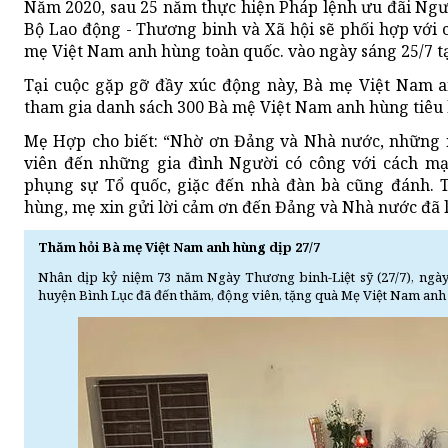
Năm 2020, sau 25 năm thực hiện Pháp lệnh ưu đãi Ngườ
Bộ Lao động - Thương binh và Xã hội sẽ phối hợp với c
mẹ Việt Nam anh hùng toàn quốc. vào ngày sáng 25/7 tạ
Tại cuộc gặp gỡ đầy xúc động này, Bà mẹ Việt Nam
tham gia danh sách 300 Bà mệ Việt Nam anh hùng tiêu 
Mẹ Hợp cho biết: “Nhờ ơn Đảng và Nhà nước, những n
viên đến những gia đình Người có công với cách mạn
phụng sự Tổ quốc, giặc đến nhà đàn bà cũng đánh.
hùng, mẹ xin gửi lời cảm ơn đến Đảng và Nhà nước đã 
Thăm hỏi Bà mẹ Việt Nam anh hùng dịp 27/7
Nhân dịp kỷ niệm 73 năm Ngày Thương binh-Liệt sỹ (27/7), ngày
huyện Bình Lục đã đến thăm, động viên, tặng quà Mẹ Việt Nam a