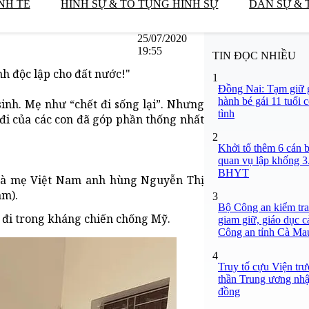
NH TẾ
HÌNH SỰ & TỐ TỤNG HÌNH SỰ
DÂN SỰ & 
25/07/2020
19:55
TIN ĐỌC NHIỀU
nh độc lập cho đất nước!"
1
Đồng Nai: Tạm giữ g
hành bé gái 11 tuổi 
sinh. Mẹ như “chết đi sống lại”. Nhưng
tình
 đi của các con đã góp phần thống nhất
2
Khởi tố thêm 6 cán b
quan vụ lập khống 3
BHYT
 Bà mẹ Việt Nam anh hùng Nguyễn Thị
am).
3
Bộ Công an kiểm tra 
a đi trong kháng chiến chống Mỹ.
giam giữ, giáo dục c
Công an tỉnh Cà Ma
4
Truy tố cựu Viện tr
thần Trung ương nhận
đồng