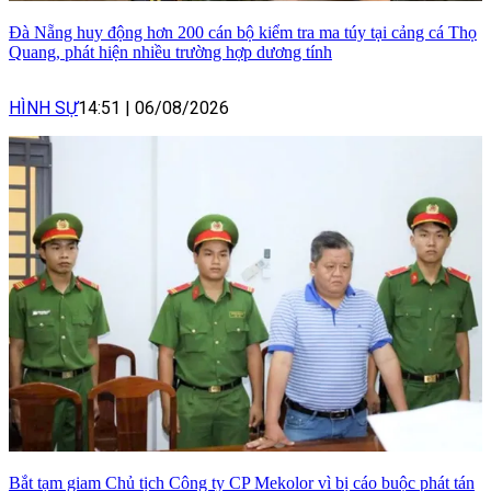
Đà Nẵng huy động hơn 200 cán bộ kiểm tra ma túy tại cảng cá Thọ
Quang, phát hiện nhiều trường hợp dương tính
HÌNH SỰ
14:51
|
06/08/2026
Bắt tạm giam Chủ tịch Công ty CP Mekolor vì bị cáo buộc phát tán