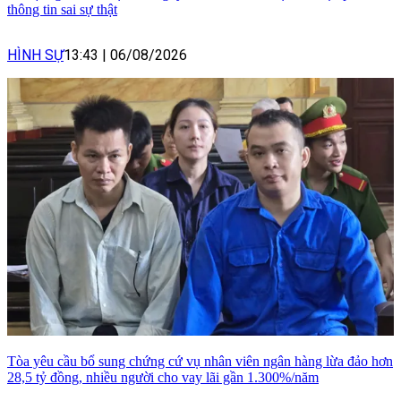
thông tin sai sự thật
HÌNH SỰ
13:43
|
06/08/2026
Tòa yêu cầu bổ sung chứng cứ vụ nhân viên ngân hàng lừa đảo hơn
28,5 tỷ đồng, nhiều người cho vay lãi gần 1.300%/năm