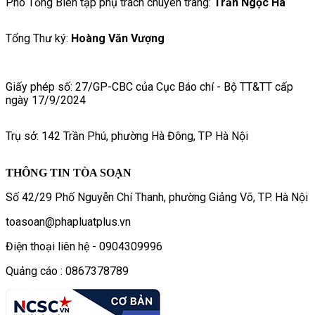
Phó Tổng Biên tập phụ trách chuyên trang:
Trần Ngọc Hà
Tổng Thư ký:
Hoàng Văn Vượng
Giấy phép số: 27/GP-CBC của Cục Báo chí - Bộ TT&TT cấp
ngày 17/9/2024
Trụ sở: 142 Trần Phú, phường Hà Đông, TP Hà Nội
THÔNG TIN TÒA SOẠN
Số 42/29 Phố Nguyễn Chí Thanh, phường Giảng Võ, TP. Hà Nội
toasoan@phapluatplus.vn
Điện thoại liên hệ - 0904309996
Quảng cáo : 0867378789