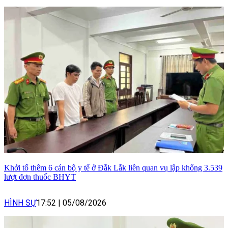
Khởi tố thêm 6 cán bộ y tế ở Đắk Lắk liên quan vụ lập khống 3.539
lượt đơn thuốc BHYT
HÌNH SỰ
17:52
|
05/08/2026