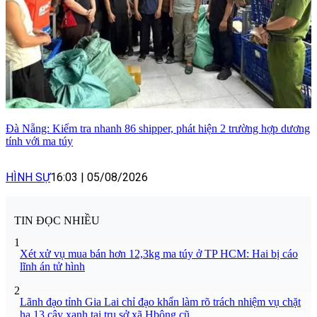
Đà Nẵng: Kiểm tra nhanh 86 shipper, phát hiện 2 trường hợp dương
tính với ma túy
HÌNH SỰ
16:03
|
05/08/2026
TIN ĐỌC NHIỀU
1
Xét xử vụ mua bán hơn 12,3kg ma túy ở TP HCM: Hai bị cáo
lĩnh án tử hình
2
Lãnh đạo tỉnh Gia Lai chỉ đạo khẩn làm rõ trách nhiệm vụ chặt
hạ 13 cây xanh tại trụ sở xã Hbông cũ