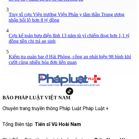
3
Truy tố cựu Viện trưởng Viện Pháp y tâm thần Trung ương
nhận hối lộ hơn 8 tỷ đồng
4
Cựu kế toán bưu điện lĩnh 13 năm tù vì chiếm đoạt hơn 1,1 tỷ
đồng tiền chi trả an sinh
5
Kiểm tra quán bar ở Hải Phòng, công an phát hiện 98 bình khí
cười cùng nhiều hóa đơn liên quan
BÁO PHÁP LUẬT VIỆT NAM
Chuyên trang truyền thông Pháp Luật Pháp Luật +
Tổng Biên tập:
Tiến sĩ Vũ Hoài Nam