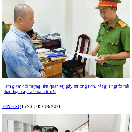
Tạm giam đối tượng liên quan vụ gây thương tích, bắt giữ người trái
pháp luật xảy ra 9 năm trước
HÌNH SỰ
16:23
|
05/08/2026