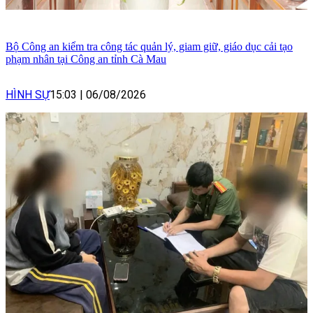
Bộ Công an kiểm tra công tác quản lý, giam giữ, giáo dục cải tạo
phạm nhân tại Công an tỉnh Cà Mau
HÌNH SỰ
15:03
|
06/08/2026