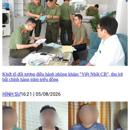
Khởi tố đối tượng điều hành phòng khám "Việt Nhật CB", thu lợi
bất chính hàng trăm triệu đồng
HÌNH SỰ
16:21
|
05/08/2026