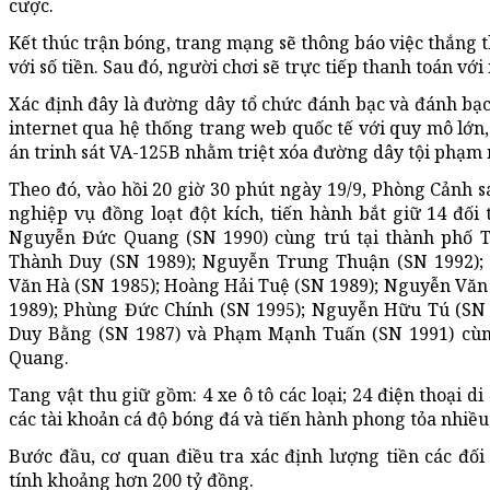
cược.
Kết thúc trận bóng, trang mạng sẽ thông báo việc thắng 
với số tiền. Sau đó, người chơi sẽ trực tiếp thanh toán với
Xác định đây là đường dây tổ chức đánh bạc và đánh bạ
internet qua hệ thống trang web quốc tế với quy mô lớn,
án trinh sát VA-125B nhằm triệt xóa đường dây tội phạm 
Theo đó, vào hồi 20 giờ 30 phút ngày 19/9, Phòng Cảnh s
nghiệp vụ đồng loạt đột kích, tiến hành bắt giữ 14 đố
Nguyễn Đức Quang (SN 1990) cùng trú tại thành phố 
Thành Duy (SN 1989); Nguyễn Trung Thuận (SN 1992)
Văn Hà (SN 1985); Hoàng Hải Tuệ (SN 1989); Nguyễn Vă
1989); Phùng Đức Chính (SN 1995); Nguyễn Hữu Tú (SN
Duy Bằng (SN 1987) và Phạm Mạnh Tuấn (SN 1991) cùng 
Quang.
Tang vật thu giữ gồm: 4 xe ô tô các loại; 24 điện thoại d
các tài khoản cá độ bóng đá và tiến hành phong tỏa nhiều
Bước đầu, cơ quan điều tra xác định lượng tiền các đối
tính khoảng hơn 200 tỷ đồng.