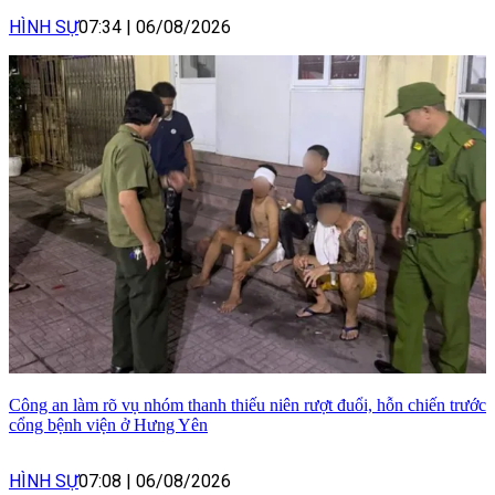
HÌNH SỰ
07:34
|
06/08/2026
Công an làm rõ vụ nhóm thanh thiếu niên rượt đuổi, hỗn chiến trước
cổng bệnh viện ở Hưng Yên
HÌNH SỰ
07:08
|
06/08/2026