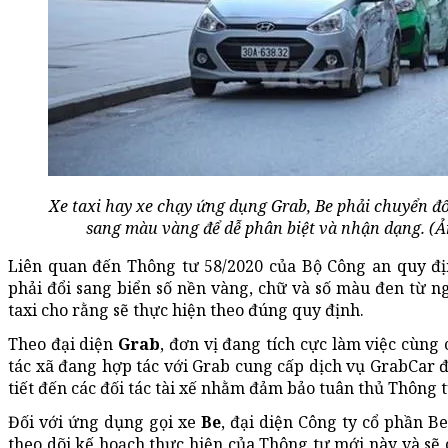
Xe taxi hay xe chạy ứng dụng Grab, Be phải chuyển đổ
sang màu vàng để dễ phân biệt và nhận dạng. (
Liên quan đến Thông tư 58/2020 của Bộ Công an quy đị
phải đổi sang biển số nền vàng, chữ và số màu đen từ ng
taxi cho rằng sẽ thực hiện theo đúng quy định.
Theo đại diện
Grab
, đơn vị đang tích cực làm việc cùng
tác xã đang hợp tác với Grab cung cấp dịch vụ GrabCar 
tiết đến các đối tác tài xế nhằm đảm bảo tuân thủ Thông 
Đối với ứng dụng gọi xe
Be
, đại diện Công ty cổ phần B
theo dõi kế hoạch thực hiện của Thông tư mới này và sẽ c