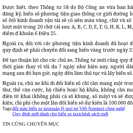
Được biết, theo Thông tư 58 do Bộ Công an vừa ban hàn
đăng ký, biển số phương tiện giao thông cơ giới đường b
số ôtô kinh doanh vận tải sẽ có nền màu vàng, chữ và số
lượt một trong 20 chữ cái sau: A, B, C, D, E, F, G, H, K, L, M, 
điểm đ khoản 6 Điều 25.
Ngoài ra, đối với các phương tiện kinh doanh đã hoạt 
quy định sẽ phải chuyển đổi sang biển vàng trước ngày 3
Để tạo thuận lợi cho các chủ xe, Thông tư mới cũng quy 
thời gian thay vì tối đa 7 ngày như hiện nay, người dâ
mạng sau đó hẹn giờ, ngày đến làm thủ tục và lấy biển số.
Ngoài ra, chủ xe khi đi đổi biển số chỉ cần mang một t
thư, thẻ căn cước, hộ chiếu hoặc hộ khẩu, không cần ma
điền tờ khai (không phải cà số khung, số máy) và sẽ đư
kiện, chi phí cho một lần đổi biển số dự kiến là 100.000 đồ
Tags:
đổi màu biển xe taxi
quản lý taxi tại Việt Nam
taxi công nghệ
Quy định mới dành cho biển xe taxi
chính sách mới
TIN CÙNG CHUYÊN MỤC