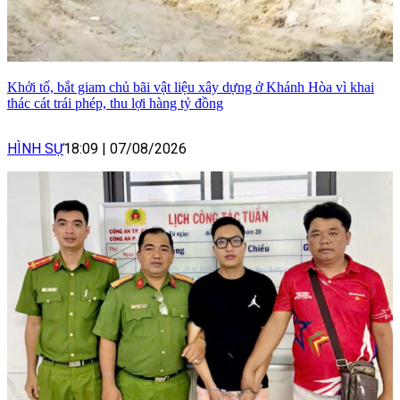
Khởi tố, bắt giam chủ bãi vật liệu xây dựng ở Khánh Hòa vì khai
thác cát trái phép, thu lợi hàng tỷ đồng
HÌNH SỰ
18:09
|
07/08/2026