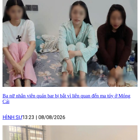
Ba nữ nhân viên quán bar bị bắt vì liên quan đến ma túy ở Móng
Cái
HÌNH SỰ
13:23
|
08/08/2026