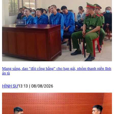
Mang súng, dao "đòi công bằng" cho bạn gái, nhóm thanh niên lĩnh
án tù
HÌNH SỰ
13:13
|
08/08/2026