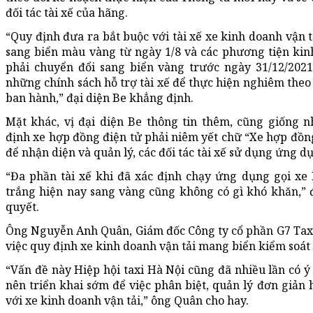
đối tác tài xế của hãng.
“Quy định đưa ra bắt buộc với tài xế xe kinh doanh vận 
sang biển màu vàng từ ngày 1/8 và các phương tiện kin
phải chuyển đổi sang biển vàng trước ngày 31/12/2021
những chính sách hỗ trợ tài xế để thực hiện nghiêm the
ban hành,” đại diện Be khẳng định.
Mặt khác, vị đại diện Be thông tin thêm, cũng giống 
định xe hợp đồng điện tử phải niêm yết chữ “Xe hợp đồng
để nhận diện và quản lý, các đối tác tài xế sử dụng ứng 
“Đa phần tài xế khi đã xác định chạy ứng dụng gọi xe B
trắng hiện nay sang vàng cũng không có gì khó khăn,” 
quyết.
Ông Nguyễn Anh Quân, Giám đốc Công ty cổ phần G7 Taxi 
việc quy định xe kinh doanh vận tải mang biển kiểm soát
“Vấn đề này Hiệp hội taxi Hà Nội cũng đã nhiều lần có ý
nên triển khai sớm để việc phân biệt, quản lý đơn giản
với xe kinh doanh vận tải,” ông Quân cho hay.