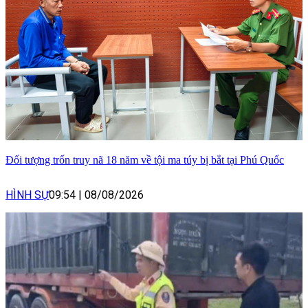
Đối tượng trốn truy nã 18 năm về tội ma túy bị bắt tại Phú Quốc
HÌNH SỰ
09:54
|
08/08/2026