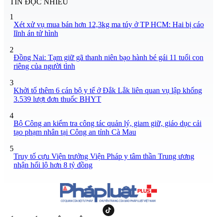
TIN ĐỌC NHIỀU
1
Xét xử vụ mua bán hơn 12,3kg ma túy ở TP HCM: Hai bị cáo
lĩnh án tử hình
2
Đồng Nai: Tạm giữ gã thanh niên bạo hành bé gái 11 tuổi con
riêng của người tình
3
Khởi tố thêm 6 cán bộ y tế ở Đắk Lắk liên quan vụ lập khống
3.539 lượt đơn thuốc BHYT
4
Bộ Công an kiểm tra công tác quản lý, giam giữ, giáo dục cải
tạo phạm nhân tại Công an tỉnh Cà Mau
5
Truy tố cựu Viện trưởng Viện Pháp y tâm thần Trung ương
nhận hối lộ hơn 8 tỷ đồng