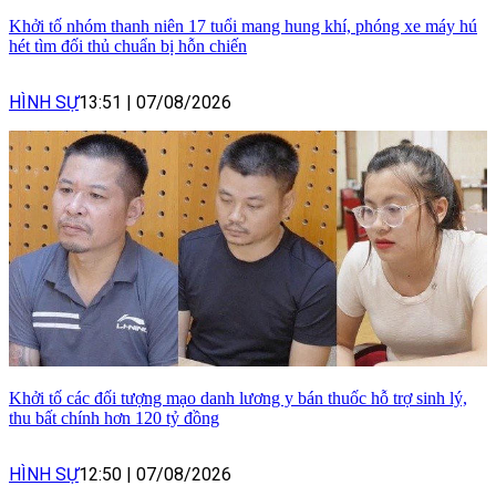
Khởi tố nhóm thanh niên 17 tuổi mang hung khí, phóng xe máy hú
hét tìm đối thủ chuẩn bị hỗn chiến
HÌNH SỰ
13:51
|
07/08/2026
Khởi tố các đối tượng mạo danh lương y bán thuốc hỗ trợ sinh lý,
thu bất chính hơn 120 tỷ đồng
HÌNH SỰ
12:50
|
07/08/2026