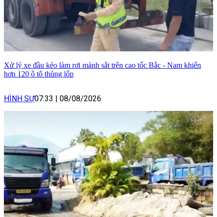
Xử lý xe đầu kéo làm rơi mảnh sắt trên cao tốc Bắc - Nam khiến
hơn 120 ô tô thủng lốp
HÌNH SỰ
07:33
|
08/08/2026