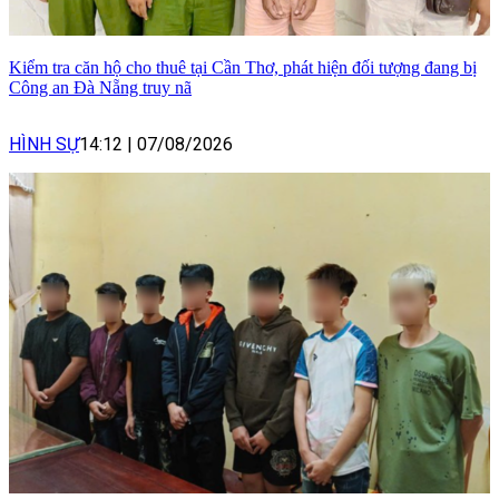
Kiểm tra căn hộ cho thuê tại Cần Thơ, phát hiện đối tượng đang bị
Công an Đà Nẵng truy nã
HÌNH SỰ
14:12
|
07/08/2026