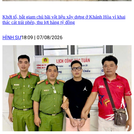
Khởi tố, bắt giam chủ bãi vật liệu xây dựng ở Khánh Hòa vì khai
thác cát trái phép, thu lợi hàng tỷ đồng
HÌNH SỰ
18:09
|
07/08/2026