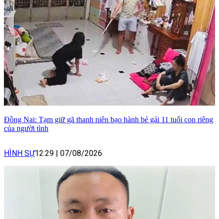
Đồng Nai: Tạm giữ gã thanh niên bạo hành bé gái 11 tuổi con riêng
của người tình
HÌNH SỰ
12:29
|
07/08/2026