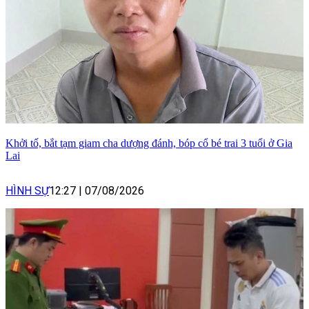
Khởi tố, bắt tạm giam cha dượng đánh, bóp cổ bé trai 3 tuổi ở Gia
Lai
HÌNH SỰ
12:27
|
07/08/2026