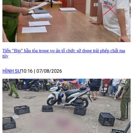
Tiến "Bịp" hầu tòa trong vụ án tổ chức sử dụng trái phép chất ma
túy
HÌNH SỰ
10:16
|
07/08/2026