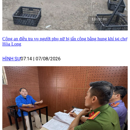
Công an điều tra vụ người phụ nữ bị tấn công bằng hung khí tại chợ
Hòa Long
HÌNH SỰ
07:14
|
07/08/2026