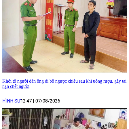
Khởi tố người đàn ông đi bộ ngược chiều sau khi uống rượu, gây tai
nạn chết người
HÌNH SỰ
12:47
|
07/08/2026