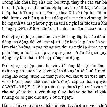
Trong khi chưa kịp sửa đổi, bổ sung, thay thế các văn b
thời, thực hiện nghiêm túc Nghị quyết số 19-NQ/TW ngày
Chấp hành Trung ương Đảng khóa XII về tiếp tục đổi mớ
chất lượng và hiệu quả hoạt động của các đơn vị sự nghiệ
bộ, ngành và địa phương quán triệt, nghiêm túc triển kh
CP ngày 24/1/2018 về Chương trình hành động của Chính
Đơn vị sự nghiệp giáo dục và y tế công lập tự bảo đả
đồng lao động đối với các vị trí việc làm là giáo viên v
làm việc hưởng lương từ nguồn thu sự nghiệp được cơ qu
phải tăng mức trích lập vào quỹ phúc lợi đủ để giải quy
động này khi chấm dứt hợp đồng lao động.
Đơn vị sự nghiệp giáo dục và y tế công lập tự bảo đảm
nghiệp giáo dục và y tế công lập do ngân sách nhà nư
đồng lao động (dưới 12 tháng) đối với các vị trí việc làm
vi số lượng biên chế viên chức được cấp có thẩm quyề
GD&ĐT và Bộ Y tế để kịp thời thay cho số giáo viên và viê
chế độ (chưa kịp tuyển dụng thay thế) và để bố trí giáo
những cơ sở giáo dục dạy 2 buổi/ngày).
Hằng năm, cơ quan có thẩm quyền tuyển dụng viên chức 