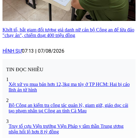
Khởi tố, bắt giam đối tượng giả danh nữ cán bộ Công an để lừa đảo
"chạy án", chiếm đoạt 400 triệu đồng
HÌNH SỰ
07:13
|
07/08/2026
TIN ĐỌC NHIỀU
1
Xét xử vụ mua bán hơn 12,3kg ma túy ở TP HCM: Hai bị cáo
lĩnh án tử hình
2
Bộ Công an kiểm tra công tác quản lý, giam giữ, giáo dục cải
tạo phạm nhân tại Công an tỉnh Cà Mau
3
Truy tố cựu Viện trưởng Viện Pháp y tâm thần Trung ương
nhận hối lộ hơn 8 tỷ đồng