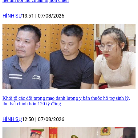
hét tìm đối thủ chuẩn bị hỗn chiến
HÌNH SỰ
13:51
|
07/08/2026
Khởi tố các đối tượng mạo danh lương y bán thuốc hỗ trợ sinh lý,
thu bất chính hơn 120 tỷ đồng
HÌNH SỰ
12:50
|
07/08/2026