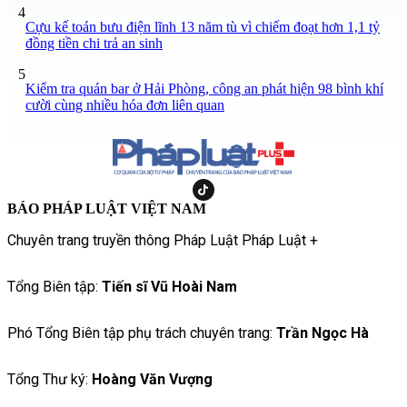
4
Cựu kế toán bưu điện lĩnh 13 năm tù vì chiếm đoạt hơn 1,1 tỷ
đồng tiền chi trả an sinh
5
Kiểm tra quán bar ở Hải Phòng, công an phát hiện 98 bình khí
cười cùng nhiều hóa đơn liên quan
BÁO PHÁP LUẬT VIỆT NAM
Chuyên trang truyền thông Pháp Luật Pháp Luật +
Tổng Biên tập:
Tiến sĩ Vũ Hoài Nam
Phó Tổng Biên tập phụ trách chuyên trang:
Trần Ngọc Hà
Tổng Thư ký:
Hoàng Văn Vượng