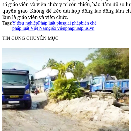
số giáo viên và viên chức y tế còn thiếu, bảo đảm đủ số 
quyền giao. Không để kéo dài hợp đồng lao động làm chu
làm là giáo viên và viên chức.
Tags:
Y tế
sự nghiệp
Pháp luật plus
giải pháp
biên chế
pháp luật Việt Nam
giáo viên
phapluatplus.vn
TIN CÙNG CHUYÊN MỤC