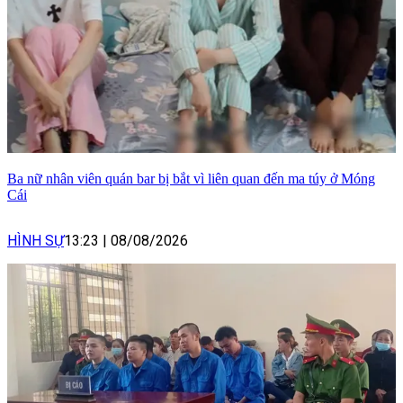
Ba nữ nhân viên quán bar bị bắt vì liên quan đến ma túy ở Móng
Cái
HÌNH SỰ
13:23
|
08/08/2026