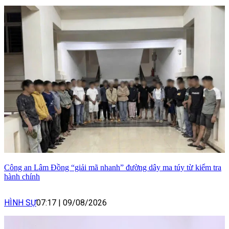
Công an Lâm Đồng “giải mã nhanh” đường dây ma túy từ kiểm tra
hành chính
HÌNH SỰ
07:17
|
09/08/2026