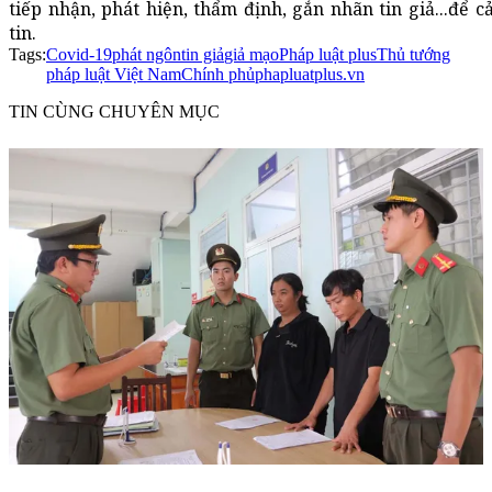
tiếp nhận, phát hiện, thẩm định, gắn nhãn tin giả...để 
tin.
Tags:
Covid-19
phát ngôn
tin giả
giả mạo
Pháp luật plus
Thủ tướng
pháp luật Việt Nam
Chính phủ
phapluatplus.vn
TIN CÙNG CHUYÊN MỤC