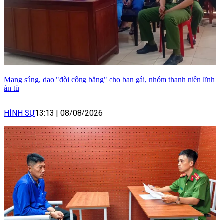
Mang súng, dao "đòi công bằng" cho bạn gái, nhóm thanh niên lĩnh
án tù
HÌNH SỰ
13:13
|
08/08/2026