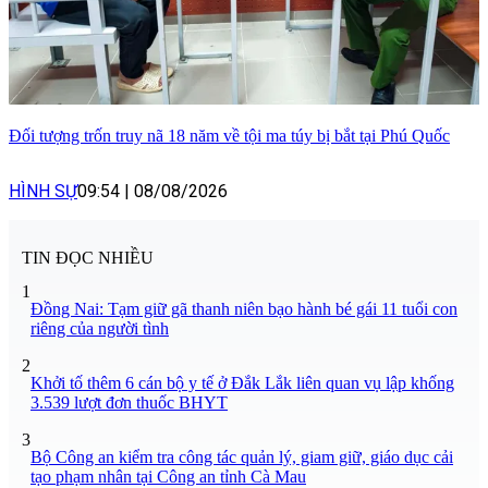
Đối tượng trốn truy nã 18 năm về tội ma túy bị bắt tại Phú Quốc
HÌNH SỰ
09:54
|
08/08/2026
TIN ĐỌC NHIỀU
1
Đồng Nai: Tạm giữ gã thanh niên bạo hành bé gái 11 tuổi con
riêng của người tình
2
Khởi tố thêm 6 cán bộ y tế ở Đắk Lắk liên quan vụ lập khống
3.539 lượt đơn thuốc BHYT
3
Bộ Công an kiểm tra công tác quản lý, giam giữ, giáo dục cải
tạo phạm nhân tại Công an tỉnh Cà Mau