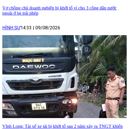
Vợ chồng chủ doanh nghiệp bị khởi tố vì cho 3 công dân nước
ngoài ở lại trái phép
HÌNH SỰ
14:33
|
09/08/2026
Vĩnh Long: Tài xế xe tải bị khởi tố sau 2 năm xảy ra TNGT khiến