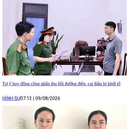
Tự ý huy động công nhân thu hồi đường điện, cai thầu bị khởi tố
HÌNH SỰ
07:13
|
09/08/2026