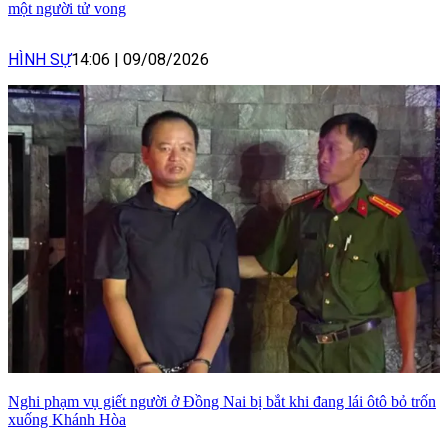
một người tử vong
HÌNH SỰ
14:06
|
09/08/2026
Nghi phạm vụ giết người ở Đồng Nai bị bắt khi đang lái ôtô bỏ trốn
xuống Khánh Hòa