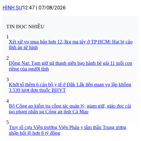
HÌNH SỰ
12:47
|
07/08/2026
TIN ĐỌC NHIỀU
1
Xét xử vụ mua bán hơn 12,3kg ma túy ở TP HCM: Hai bị cáo
lĩnh án tử hình
2
Đồng Nai: Tạm giữ gã thanh niên bạo hành bé gái 11 tuổi con
riêng của người tình
3
Khởi tố thêm 6 cán bộ y tế ở Đắk Lắk liên quan vụ lập khống
3.539 lượt đơn thuốc BHYT
4
Bộ Công an kiểm tra công tác quản lý, giam giữ, giáo dục cải
tạo phạm nhân tại Công an tỉnh Cà Mau
5
Truy tố cựu Viện trưởng Viện Pháp y tâm thần Trung ương
nhận hối lộ hơn 8 tỷ đồng