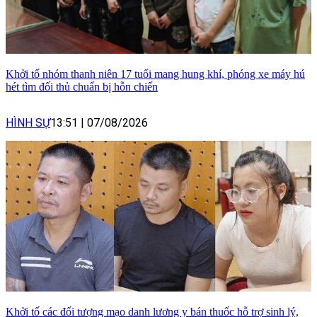
Khởi tố nhóm thanh niên 17 tuổi mang hung khí, phóng xe máy hú
hét tìm đối thủ chuẩn bị hỗn chiến
HÌNH SỰ
13:51
|
07/08/2026
Khởi tố các đối tượng mạo danh lương y bán thuốc hỗ trợ sinh lý,