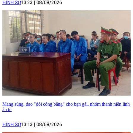
HÌNH SỰ
13:23
|
08/08/2026
Mang súng, dao "đòi công bằng" cho bạn gái, nhóm thanh niên lĩnh
án tù
HÌNH SỰ
13:13
|
08/08/2026