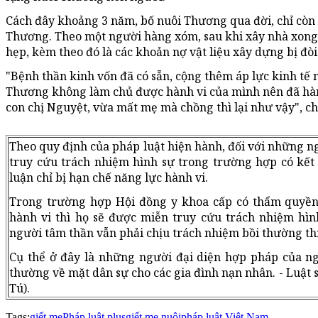
Cách đây khoảng 3 năm, bố nuôi Thương qua đời, chỉ còn 
Thương. Theo một người hàng xóm, sau khi xây nhà xong,
hẹp, kèm theo đó là các khoản nợ vật liệu xây dựng bị đòi 
"Bệnh thần kinh vốn đã có sẵn, cộng thêm áp lực kinh tế 
Thương không làm chủ được hành vi của mình nên đã hàn
con chị Nguyệt, vừa mất mẹ mà chồng thì lại như vậy", chị
Theo quy định của pháp luật hiện hành, đối với những n
truy cứu trách nhiệm hình sự trong trường hợp có kết
luận chỉ bị hạn chế năng lực hành vi.
Trong trường hợp Hội đồng y khoa cấp có thẩm quyền 
hành vi thì họ sẽ được miễn truy cứu trách nhiệm hìn
người tâm thần vẫn phải chịu trách nhiệm bồi thường thi
Cụ thể ở đây là những người đại diện hợp pháp của ng
thường về mặt dân sự cho các gia đình nạn nhân. - Luật
Tú).
Tags:
giết mẹ
Pháp luật plus
giết mẹ nuôi
pháp luật Việt Nam