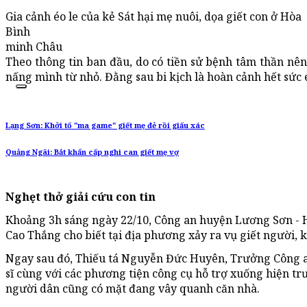
Gia cảnh éo le của kẻ Sát hại mẹ nuôi, dọa giết con ở Hòa
Bình
minh Châu
Theo thông tin ban đầu, do có tiền sử bệnh tâm thần nên
nấng mình từ nhỏ. Đằng sau bi kịch là hoàn cảnh hết sức é
Lạng Sơn: Khởi tố "ma game" giết mẹ đẻ rồi giấu xác
Quảng Ngãi: Bắt khẩn cấp nghi can giết mẹ vợ
Nghẹt thở giải cứu con tin
Khoảng 3h sáng ngày 22/10, Công an huyện Lương Sơn - H
Cao Thắng cho biết tại địa phương xảy ra vụ giết người, 
Ngay sau đó, Thiếu tá Nguyễn Đức Huyên, Trưởng Công 
sĩ cùng với các phương tiện công cụ hỗ trợ xuống hiện trư
người dân cũng có mặt đang vây quanh căn nhà.