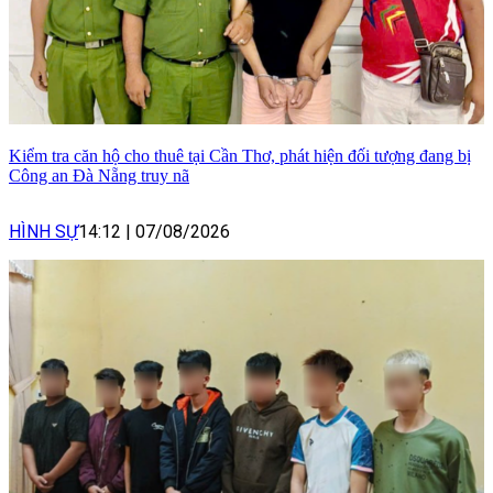
Kiểm tra căn hộ cho thuê tại Cần Thơ, phát hiện đối tượng đang bị
Công an Đà Nẵng truy nã
HÌNH SỰ
14:12
|
07/08/2026