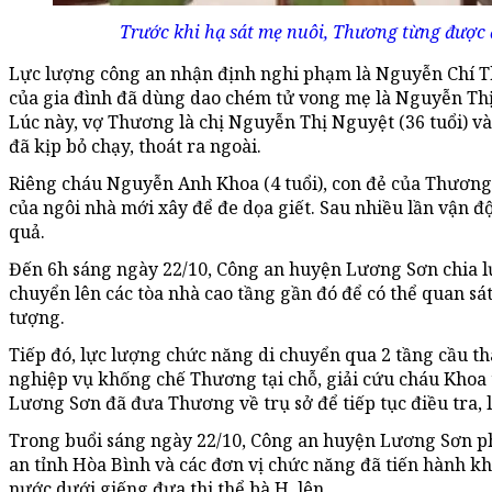
Trước khi hạ sát mẹ nuôi, Thương từng được đ
Lực lượng công an nhận định nghi phạm là Nguyễn Chí Th
của gia đình đã dùng dao chém tử vong mẹ là Nguyễn Thị 
Lúc này, vợ Thương là chị Nguyễn Thị Nguyệt (36 tuổi) v
đã kịp bỏ chạy, thoát ra ngoài.
Riêng cháu Nguyễn Anh Khoa (4 tuổi), con đẻ của Thương 
của ngôi nhà mới xây để đe dọa giết. Sau nhiều lần vận 
quả.
Đến 6h sáng ngày 22/10, Công an huyện Lương Sơn chia l
chuyển lên các tòa nhà cao tầng gần đó để có thể quan sá
tượng.
Tiếp đó, lực lượng chức năng di chuyển qua 2 tầng cầu t
nghiệp vụ khống chế Thương tại chỗ, giải cứu cháu Khoa
Lương Sơn đã đưa Thương về trụ sở để tiếp tục điều tra, 
Trong buổi sáng ngày 22/10, Công an huyện Lương Sơn ph
an tỉnh Hòa Bình và các đơn vị chức năng đã tiến hành k
nước dưới giếng đưa thi thể bà H. lên.