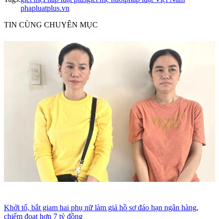
phapluatplus.vn
TIN CÙNG CHUYÊN MỤC
Khởi tố, bắt giam hai phụ nữ làm giả hồ sơ đáo hạn ngân hàng,
chiếm đoạt hơn 7 tỷ đồng