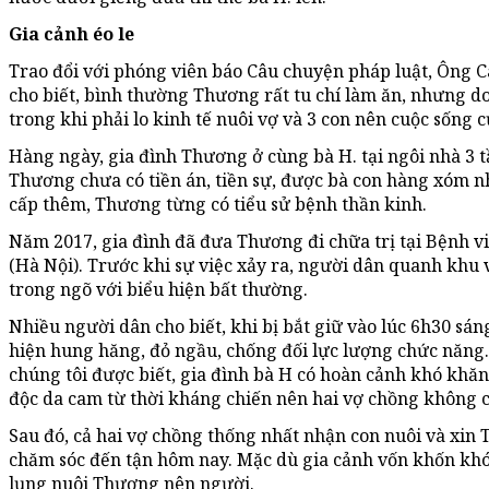
Gia cảnh éo le
Trao đổi với phóng viên báo Câu chuyện pháp luật, Ông 
cho biết, bình thường Thương rất tu chí làm ăn, nhưng do
trong khi phải lo kinh tế nuôi vợ và 3 con nên cuộc sống
Hàng ngày, gia đình Thương ở cùng bà H. tại ngôi nhà 3 t
Thương chưa có tiền án, tiền sự, được bà con hàng xóm n
cấp thêm, Thương từng có tiểu sử bệnh thần kinh.
Năm 2017, gia đình đã đưa Thương đi chữa trị tại Bệnh 
(Hà Nội). Trước khi sự việc xảy ra, người dân quanh khu
trong ngõ với biểu hiện bất thường.
Nhiều người dân cho biết, khi bị bắt giữ vào lúc 6h30 sá
hiện hung hăng, đỏ ngầu, chống đối lực lượng chức năng.
chúng tôi được biết, gia đình bà H có hoàn cảnh khó khăn
độc da cam từ thời kháng chiến nên hai vợ chồng không c
Sau đó, cả hai vợ chồng thống nhất nhận con nuôi và xin
chăm sóc đến tận hôm nay. Mặc dù gia cảnh vốn khốn kh
lụng nuôi Thương nên người.