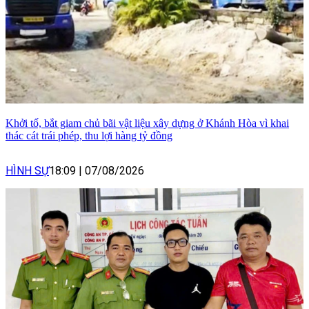
Khởi tố, bắt giam chủ bãi vật liệu xây dựng ở Khánh Hòa vì khai
thác cát trái phép, thu lợi hàng tỷ đồng
HÌNH SỰ
18:09
|
07/08/2026