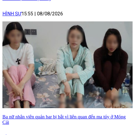
HÌNH SỰ
15:55
|
08/08/2026
Ba nữ nhân viên quán bar bị bắt vì liên quan đến ma túy ở Móng
Cái