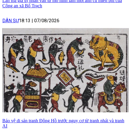
Lan tỏa giá trị nhân văn từ mô hình làm mới ảnh cũ miễn phí của
Công an xã Bố Trạch
DÂN SỰ
18:13
|
07/08/2026
Bảo vệ di sản tranh Đông Hồ trước nguy cơ từ tranh nhái và tranh
AI