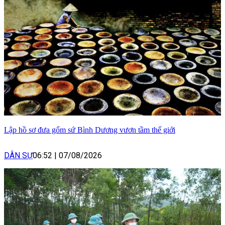
Lập hồ sơ đưa gốm sứ Bình Dương vươn tầm thế giới
DÂN SỰ
06:52
|
07/08/2026