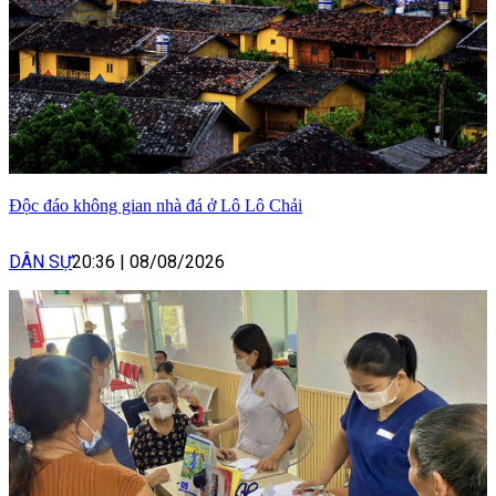
Độc đáo không gian nhà đá ở Lô Lô Chải
DÂN SỰ
20:36
|
08/08/2026