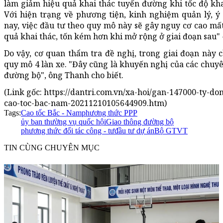
làm giảm hiệu quả khai thác tuyến đường khi tốc độ kha
Với hiện trạng về phương tiện, kinh nghiệm quản lý, ý
nay, việc đầu tư theo quy mô này sẽ gây nguy cơ cao mất
quả khai thác, tốn kém hơn khi mở rộng ở giai đoạn sau"
Do vậy, cơ quan thẩm tra đề nghị, trong giai đoạn này 
quy mô 4 làn xe. "Đây cũng là khuyến nghị của các chuyê
đường bộ", ông Thanh cho biết.
(Link gốc: https://dantri.com.vn/xa-hoi/gan-147000-ty-
cao-toc-bac-nam-20211210105644909.htm)
Tags:
Cao tốc Bắc - Nam
phương thức PPP
ủy ban thường vụ quốc hội
Giao thông đường bộ
phương thức đối tác công - tư
đầu tư dự án
Bộ GTVT
TIN CÙNG CHUYÊN MỤC