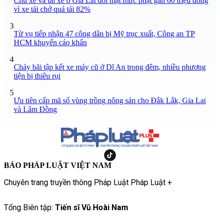
Chủ xe và tài xế ở Gia Lai đối mặt mức phạt gần 60 triệu đồng
vì xe tải chở quá tải 82%
3
Từ vụ tiếp nhận 47 công dân bị Mỹ trục xuất, Công an TP
HCM khuyến cáo khẩn
4
Cháy bãi tập kết xe máy cũ ở Dĩ An trong đêm, nhiều phương
tiện bị thiêu rụi
5
Ưu tiên cấp mã số vùng trồng nông sản cho Đắk Lắk, Gia Lai
và Lâm Đồng
BÁO PHÁP LUẬT VIỆT NAM
Chuyên trang truyền thông Pháp Luật Pháp Luật +
Tổng Biên tập:
Tiến sĩ Vũ Hoài Nam