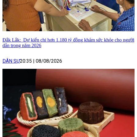
Đắk Lắk: Dự kiến chi hơn 1.180 tỷ đồng khám sức khỏe cho người
dân trong năm 2026
DÂN SỰ
20:35
|
08/08/2026