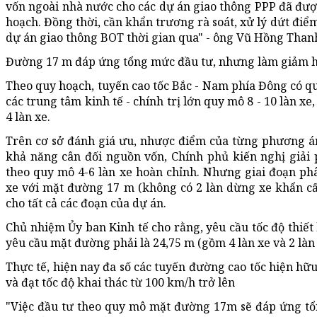
vốn ngoài nhà nước cho các dự án giao thông PPP đã đượ
hoạch. Đồng thời, cần khẩn trương rà soát, xử lý dứt điể
dự án giao thông BOT thời gian qua" - ông Vũ Hồng Thanh
Đường 17 m đáp ứng tổng mức đầu tư, nhưng làm giảm h
Theo quy hoạch, tuyến cao tốc Bắc - Nam phía Đông có qu
các trung tâm kinh tế - chính trị lớn quy mô 8 - 10 làn 
4 làn xe.
Trên cơ sở đánh giá ưu, nhược điểm của từng phương án
khả năng cân đối nguồn vốn, Chính phủ kiến nghị giả
theo quy mô 4-6 làn xe hoàn chỉnh. Nhưng giai đoạn ph
xe với mặt đường 17 m (không có 2 làn dừng xe khẩn cấp
cho tất cả các đoạn của dự án.
Chủ nhiệm Ủy ban Kinh tế cho rằng, yêu cầu tốc độ thiết 
yêu cầu mặt đường phải là 24,75 m (gồm 4 làn xe và 2 làn
Thực tế, hiện nay đa số các tuyến đường cao tốc hiện hữ
và đạt tốc độ khai thác từ 100 km/h trở lên
"Việc đầu tư theo quy mô mặt đường 17m sẽ đáp ứng t