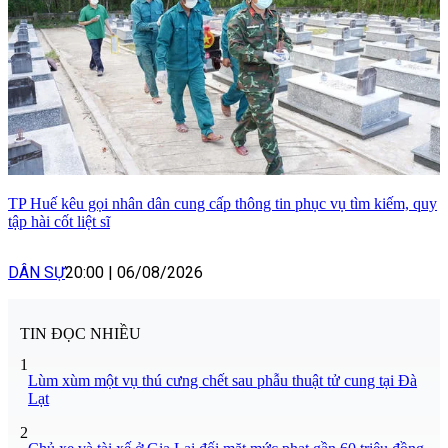
TP Huế kêu gọi nhân dân cung cấp thông tin phục vụ tìm kiếm, quy
tập hài cốt liệt sĩ
DÂN SỰ
20:00
|
06/08/2026
TIN ĐỌC NHIỀU
1
Lùm xùm một vụ thú cưng chết sau phẫu thuật tử cung tại Đà
Lạt
2