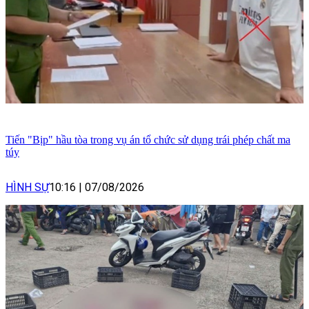
Tiến "Bịp" hầu tòa trong vụ án tổ chức sử dụng trái phép chất ma
túy
HÌNH SỰ
10:16
|
07/08/2026