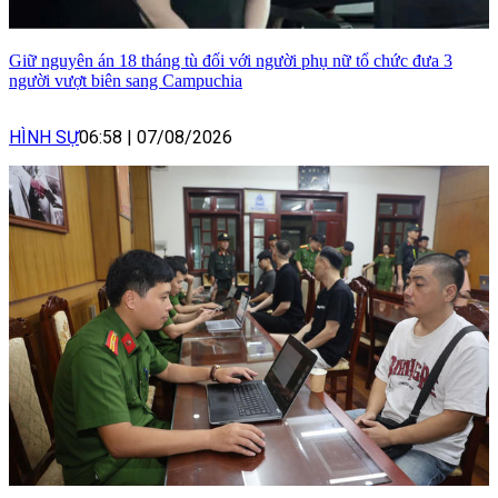
Giữ nguyên án 18 tháng tù đối với người phụ nữ tổ chức đưa 3
người vượt biên sang Campuchia
HÌNH SỰ
06:58
|
07/08/2026