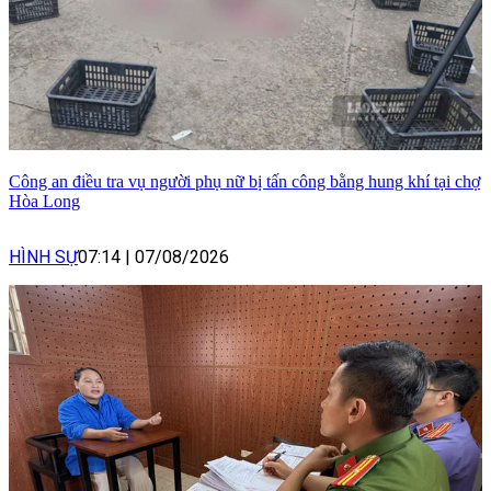
Công an điều tra vụ người phụ nữ bị tấn công bằng hung khí tại chợ
Hòa Long
HÌNH SỰ
07:14
|
07/08/2026