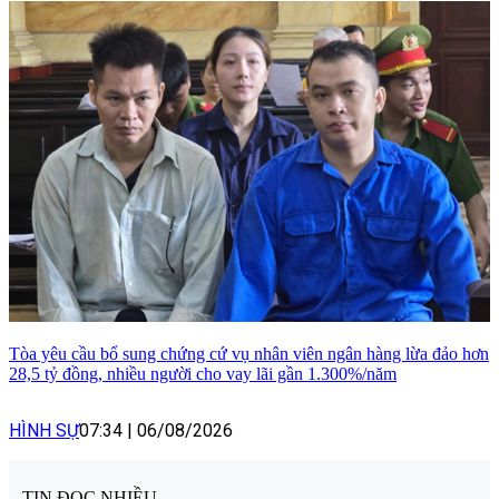
Tòa yêu cầu bổ sung chứng cứ vụ nhân viên ngân hàng lừa đảo hơn
28,5 tỷ đồng, nhiều người cho vay lãi gần 1.300%/năm
HÌNH SỰ
07:34
|
06/08/2026
TIN ĐỌC NHIỀU