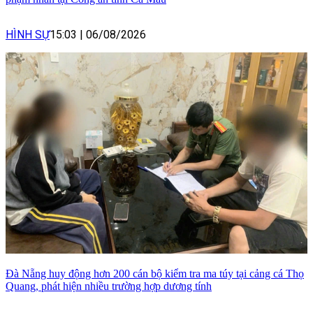
HÌNH SỰ
15:03
|
06/08/2026
Đà Nẵng huy động hơn 200 cán bộ kiểm tra ma túy tại cảng cá Thọ
Quang, phát hiện nhiều trường hợp dương tính