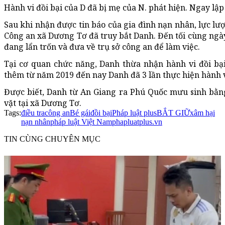
Hành vi đồi bại của D đã bị mẹ của N. phát hiện. Ngay lập
Sau khi nhận được tin báo của gia đình nạn nhân, lực l
Công an xã Dương Tơ đã truy bắt Danh. Đến tối cùng ngày
đang lẩn trốn và đưa về trụ sở công an để làm việc.
Tại cơ quan chức năng, Danh thừa nhận hành vi đồi bạ
thêm từ năm 2019 đến nay Danh đã 3 lần thực hiện hành vi
Được biết, Danh từ An Giang ra Phú Quốc mưu sinh bằn
vặt tại xã Dương Tơ.
Tags:
điều tra
công an
Bé gái
đồi bại
Pháp luật plus
BẮT GIỮ
xâm hại
nạn nhân
pháp luật Việt Nam
phapluatplus.vn
TIN CÙNG CHUYÊN MỤC