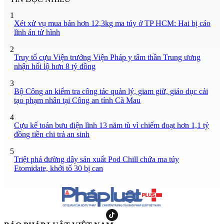
1
Xét xử vụ mua bán hơn 12,3kg ma túy ở TP HCM: Hai bị cáo
lĩnh án tử hình
2
Truy tố cựu Viện trưởng Viện Pháp y tâm thần Trung ương
nhận hối lộ hơn 8 tỷ đồng
3
Bộ Công an kiểm tra công tác quản lý, giam giữ, giáo dục cải
tạo phạm nhân tại Công an tỉnh Cà Mau
4
Cựu kế toán bưu điện lĩnh 13 năm tù vì chiếm đoạt hơn 1,1 tỷ
đồng tiền chi trả an sinh
5
Triệt phá đường dây sản xuất Pod Chill chứa ma túy
Etomidate, khởi tố 30 bị can