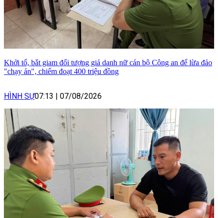
Khởi tố, bắt giam đối tượng giả danh nữ cán bộ Công an để lừa đảo
"chạy án", chiếm đoạt 400 triệu đồng
HÌNH SỰ
07:13
|
07/08/2026