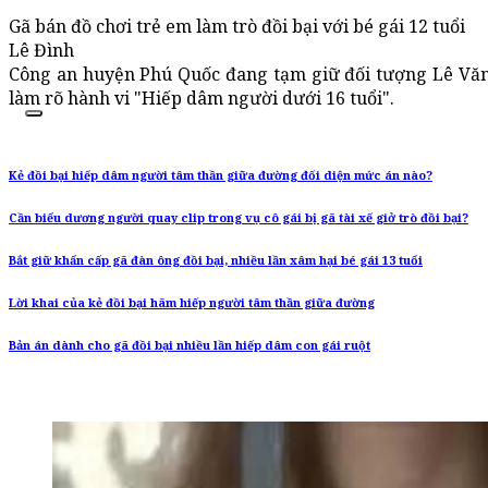
Gã bán đồ chơi trẻ em làm trò đồi bại với bé gái 12 tuổi
Lê Đình
Công an huyện Phú Quốc đang tạm giữ đối tượng Lê Văn 
làm rõ hành vi "Hiếp dâm người dưới 16 tuổi".
Kẻ đồi bại hiếp dâm người tâm thần giữa đường đối diện mức án nào?
Cần biểu dương người quay clip trong vụ cô gái bị gã tài xế giở trò đồi bại?
Bắt giữ khẩn cấp gã đàn ông đồi bại, nhiều lần xâm hại bé gái 13 tuổi
Lời khai của kẻ đồi bại hãm hiếp người tâm thần giữa đường
Bản án dành cho gã đồi bại nhiều lần hiếp dâm con gái ruột