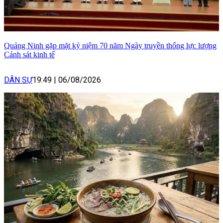
Quảng Ninh gặp mặt kỷ niệm 70 năm Ngày truyền thống lực lượng
Cảnh sát kinh tế
DÂN SỰ
19:49
|
06/08/2026