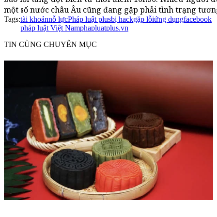
một số nước châu Âu cũng đang gặp phải tình trạng tươn
Tags:
tài khoản
nỗ lực
Pháp luật plus
bị hack
gặp lỗi
ứng dụng
facebook
pháp luật Việt Nam
phapluatplus.vn
TIN CÙNG CHUYÊN MỤC