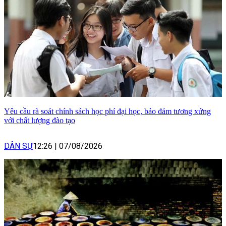
Yêu cầu rà soát chính sách học phí đại học, bảo đảm tương xứng
với chất lượng đào tạo
DÂN SỰ
12:26
|
07/08/2026