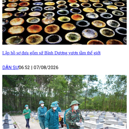
Lập hồ sơ đưa gốm sứ Bình Dương vươn tầm thế giới
DÂN SỰ
06:52
|
07/08/2026