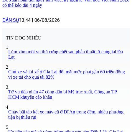
có thể kéo dài 4 ngày
DÂN SỰ
13:44
|
06/08/2026
TIN ĐỌC NHIỀU
1
Lùm xùm một vụ thú cưng chết sau phẫu thuật tử cung tại Đà
Lạt
2
Chủ xe và tài xế ở Gia Lai đối mặt mức phạt gần 60 triệu đồng
vì xe tải chở quá tải 82%
3
Từ vụ tiếp nhận 47 công dân bị Mỹ trục xuất, Công an TP
HCM khuyến cáo khẩn
4
Cháy bãi tập kết xe máy cũ ở Dĩ An trong đêm, nhiều phương
tiện bị thiêu rụi
5
Ưu tiên cấp mã số vùng trồng nông sản cho Đắk Lắk, Gia Lai