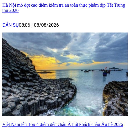
Hà Nội mở đợt cao điểm kiểm tra an toàn thực phẩm dịp Tết Trung
thu 2026
DÂN SỰ
08:06
|
08/08/2026
Việt Nam lên Top 4 điểm đến châu Á hút khách châu Âu hè 2026