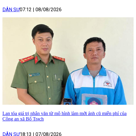
DÂN SỰ
07:12
|
08/08/2026
Lan tỏa giá trị nhân văn từ mô hình làm mới ảnh cũ miễn phí của
Công an xã Bố Trạch
DÂN SỰ
18:13
|
07/08/2026