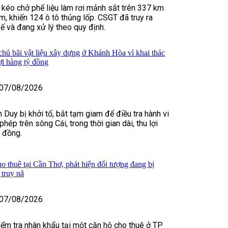
u kéo chở phế liệu làm rơi mảnh sắt trên 337 km
m, khiến 124 ô tô thủng lốp. CSGT đã truy ra
xế và đang xử lý theo quy định.
 chủ bãi vật liệu xây dựng ở Khánh Hòa vì khai thác
lợi hàng tỷ đồng
07/08/2026
 Duy bị khởi tố, bắt tạm giam để điều tra hành vi
 phép trên sông Cái, trong thời gian dài, thu lợi
ỷ đồng.
o thuê tại Cần Thơ, phát hiện đối tượng đang bị
truy nã
07/08/2026
kiểm tra nhân khẩu tại một căn hộ cho thuê ở TP