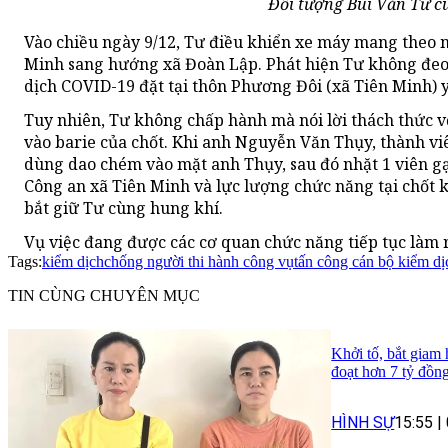
Đối tượng Bùi Văn Tư cù
Vào chiều ngày 9/12, Tư điều khiển xe máy mang theo 
Minh sang hướng xã Đoàn Lập. Phát hiện Tư không đeo 
dịch COVID-19 đặt tại thôn Phương Đôi (xã Tiên Minh) y
Tuy nhiên, Tư không chấp hành mà nói lời thách thức v
vào barie của chốt. Khi anh Nguyễn Văn Thụy, thành viê
dùng dao chém vào mặt anh Thụy, sau đó nhặt 1 viên 
Công an xã Tiên Minh và lực lượng chức năng tại chốt k
bắt giữ Tư cùng hung khí.
Vụ việc đang được các cơ quan chức năng tiếp tục làm 
Tags:
kiểm dịch
chống người thi hành công vụ
tấn công cán bộ kiểm dị
TIN CÙNG CHUYÊN MỤC
Khởi tố, bắt giam
đoạt hơn 7 tỷ đồn
HÌNH SỰ
15:55
|