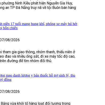
 phường Ninh Kiều phát hiện Nguyễn Gia Huy,
ng an TP Đà Nẵng truy nã về tội Buôn bán hàng
h niên 17 tuổi mang hung khí, phóng xe máy hú hét
bị hỗn chiến
07/08/2026
i tham gia giao thông, nhóm thanh, thiếu niên ở
o đao và nhiều ống sắt, đi xe máy tốc độ cao,
t trên đường để tìm nhóm đối thủ.
ợng mạo danh lương y bán thuốc hỗ trợ sinh lý, thu
 tỷ đồng
07/08/2026
 Bằng vừa khởi tố hàng loạt đối tượng trong