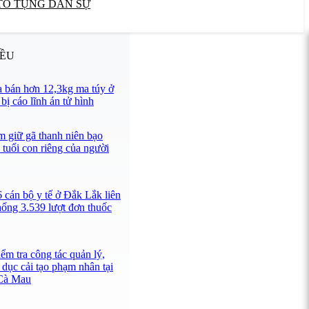
TỐ TỤNG DÂN SỰ
IỀU
 bán hơn 12,3kg ma túy ở
ị cáo lĩnh án tử hình
 giữ gã thanh niên bạo
 tuổi con riêng của người
 cán bộ y tế ở Đắk Lắk liên
hống 3.539 lượt đơn thuốc
ểm tra công tác quản lý,
 dục cải tạo phạm nhân tại
 Cà Mau