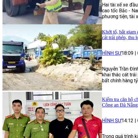
Hai tài xế xe đầ
cao tốc Bắc - Na
phương tiện, tài 
Khởi tố, bắt giam
cát trái phép, thu 
HÌNH SỰ
18:09
|
Nguyễn Trần Đình
khai thác cát trái
bất chính hàng t
Kiểm tra căn hộ ch
Công an Đà Nẵng 
HÌNH SỰ
14:12
|
Trong quá trình 