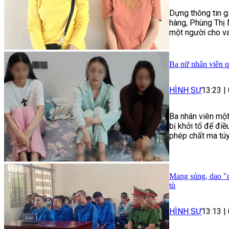
Dựng thông tin g
hàng, Phùng Thị 
một người cho va
Ba nữ nhân viên q
HÌNH SỰ
13:23
|
Ba nhân viên một
bị khởi tố để điề
phép chất ma túy
Mang súng, dao "đ
tù
HÌNH SỰ
13:13
|