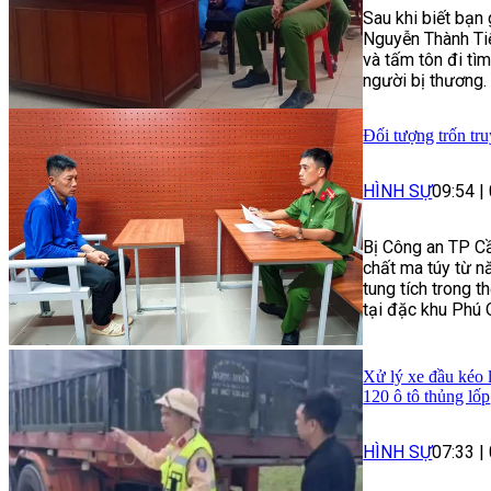
Sau khi biết bạn
Nguyễn Thành Tiế
và tấm tôn đi tì
người bị thương.
Đối tượng trốn tru
HÌNH SỰ
09:54
|
Bị Công an TP Cầ
chất ma túy từ n
tung tích trong t
tại đặc khu Phú 
Xử lý xe đầu kéo 
120 ô tô thủng lốp
HÌNH SỰ
07:33
|