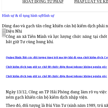
HOẠT ĐỘNG TƯ PHÁP
PHÁP LUẬT VỀ KI
Hình sự & tố tụng hình sự
Hình sự
Dùng dao và gạch tấn công khiến cán bộ kiểm dịch phải 
Diệu Nhi
Công an xã Tiên Minh và lực lượng chức năng tại chốt
bắt giữ Tư cùng hung khí.
Quảng Bình: Bắt các đối tượng tàng trữ ma túy khi đi qua chốt kiểm dịch Co
Chốt kiểm dịch tạm giữ xe chở 80 chiếc điện thoại iphone không nguồn gốc
Chốt kiểm dịch tạm giữ xe chở 80 chiếc điện thoại iphone không nguồn gốc
Ngày 13/12, Công an TP Hải Phòng đang làm rõ vụ việc
ném gạch khiến cán bộ kiểm dịch nhập viện.
Theo đó, đối tượng là Bùi Văn Tư (sinh năm 1989, trú x