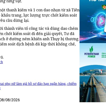
ng tang vật.
một thanh kiếm và 1 con dao nhọn từ xã Tiên
khẩu trang, lực lượng trực chốt kiểm soát
êu cầu dừng lại.
ới thành viên tổ công tác và dùng dao chém
n chốt kiểm soát đi đến giải quyết, Tư đã
gạch ở đường ném khiến anh Thụy bị thương.
iểm soát dịch bệnh đã kịp thời khống chế,
rõ.
ch
 hai phụ nữ làm giả hồ sơ đáo hạn ngân hàng, chiếm
g
08/08/2026