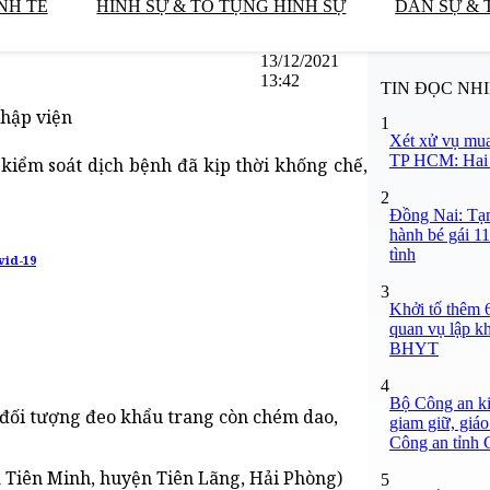
NH TẾ
HÌNH SỰ & TỐ TỤNG HÌNH SỰ
DÂN SỰ & 
13/12/2021
13:42
TIN ĐỌC NH
nhập viện
1
Xét xử vụ mua
TP HCM: Hai b
 kiểm soát dịch bệnh đã kịp thời khống chế,
2
Đồng Nai: Tạm
hành bé gái 11
tình
vid-19
3
Khởi tố thêm 6
quan vụ lập k
BHYT
4
Bộ Công an ki
 đối tượng đeo khẩu trang còn chém dao,
giam giữ, giáo
Công an tỉnh
ã Tiên Minh, huyện Tiên Lãng, Hải Phòng)
5