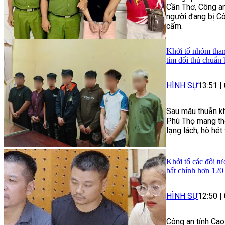
Cần Thơ, Công an
người đang bị Cô
cấm.
Khởi tố nhóm than
tìm đối thủ chuẩn 
HÌNH SỰ
13:51
|
Sau mâu thuẫn kh
Phú Thọ mang the
lạng lách, hò hé
Khởi tố các đối tư
bất chính hơn 120
HÌNH SỰ
12:50
|
Công an tỉnh Cao