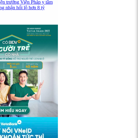
iện trưởng Viện Pháp y tâm
ng nhận hối lộ hơn 8 tỷ