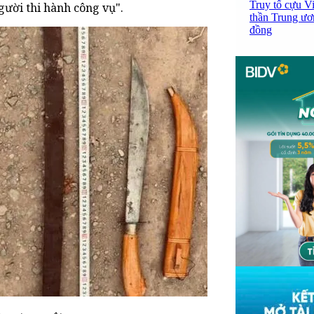
Truy tố cựu V
gười thi hành công vụ".
thần Trung ươ
đồng