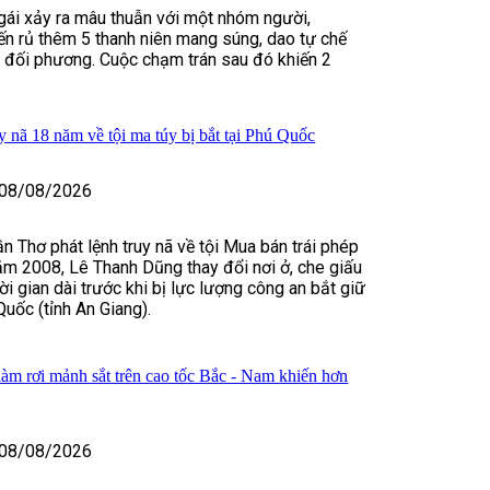
 gái xảy ra mâu thuẫn với một nhóm người,
n rủ thêm 5 thanh niên mang súng, dao tự chế
m đối phương. Cuộc chạm trán sau đó khiến 2
y nã 18 năm về tội ma túy bị bắt tại Phú Quốc
08/08/2026
n Thơ phát lệnh truy nã về tội Mua bán trái phép
ăm 2008, Lê Thanh Dũng thay đổi nơi ở, che giấu
hời gian dài trước khi bị lực lượng công an bắt giữ
Quốc (tỉnh An Giang).
làm rơi mảnh sắt trên cao tốc Bắc - Nam khiến hơn
08/08/2026