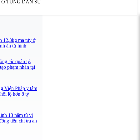
TỐ TỤNG DÂN SỰ
n 12,3kg ma túy ở
nh án tử hình
ông tác quản lý,
 tạo phạm nhân tại
ng Viện Pháp y tâm
hối lộ hơn 8 tỷ
lĩnh 13 năm tù vì
ồng tiền chi trả an