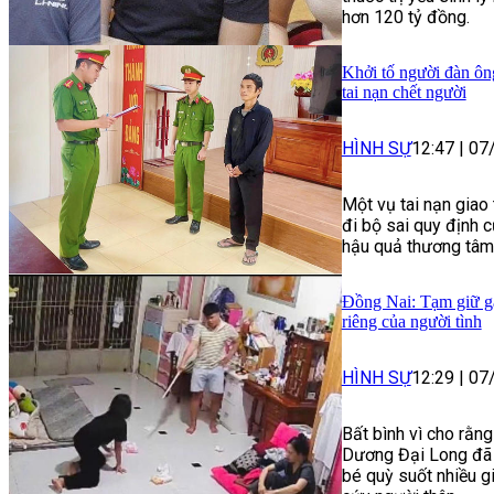
hơn 120 tỷ đồng.
Khởi tố người đàn ôn
tai nạn chết người
HÌNH SỰ
12:47
|
07
Một vụ tai nạn giao
đi bộ sai quy định 
hậu quả thương tâm
Đồng Nai: Tạm giữ gã
riêng của người tình
HÌNH SỰ
12:29
|
07
Bất bình vì cho rằng
Dương Đại Long đã 
bé quỳ suốt nhiều gi