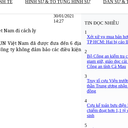
NH TẾ
HÌNH SỰ & TỐ TỤNG HÌNH SỰ
DÂN SỰ & 
30/01/2021
14:27
TIN ĐỌC NHIỀU
t Nam đi cách ly
1
Xét xử vụ mua bán hơ
TP HCM: Hai bị cáo lĩ
UN Việt Nam đã được đưa đến 6 địa
 Công ty không đảm bảo các điều kiện
2
Bộ Công an kiểm tra c
giam giữ, giáo dục cải
Công an tỉnh Cà Mau
3
Truy tố cựu Viện trưở
thần Trung ương nhận 
đồng
4
Cựu kế toán bưu điện 
chiếm đoạt hơn 1,1 tỷ đ
sinh
5