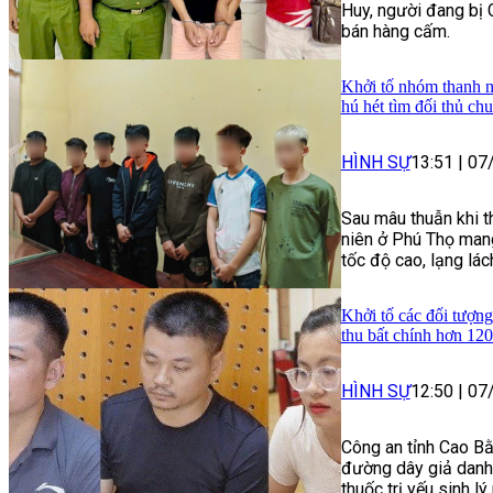
Huy, người đang bị 
bán hàng cấm.
Khởi tố nhóm thanh n
hú hét tìm đối thủ ch
HÌNH SỰ
13:51
|
07
Sau mâu thuẫn khi t
niên ở Phú Thọ mang
tốc độ cao, lạng lác
Khởi tố các đối tượng
thu bất chính hơn 120
HÌNH SỰ
12:50
|
07
Công an tỉnh Cao Bằ
đường dây giả danh 
thuốc trị yếu sinh lý