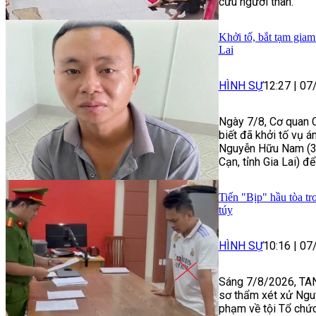
cứu người thân.
Khởi tố, bắt tạm giam
Lai
HÌNH SỰ
12:27
|
07
Ngày 7/8, Cơ quan C
biết đã khởi tố vụ á
Nguyễn Hữu Nam (33
Cạn, tỉnh Gia Lai) để
Tiến "Bịp" hầu tòa tr
túy
HÌNH SỰ
10:16
|
07
Sáng 7/8/2026, TAN
sơ thẩm xét xử Ngu
phạm về tội Tổ chức