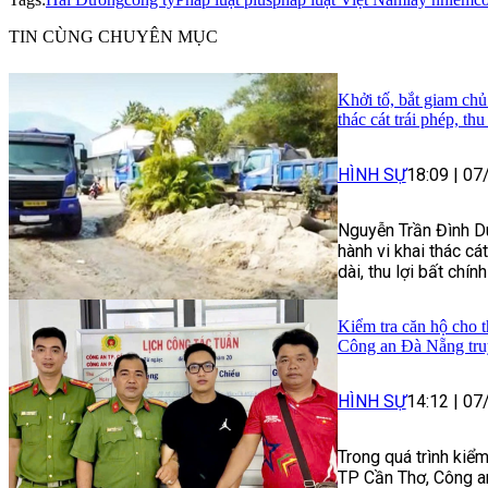
TIN CÙNG CHUYÊN MỤC
Khởi tố, bắt giam chủ
thác cát trái phép, th
HÌNH SỰ
18:09
|
07
Nguyễn Trần Đình Du
hành vi khai thác cát
dài, thu lợi bất chín
Kiểm tra căn hộ cho t
Công an Đà Nẵng tru
HÌNH SỰ
14:12
|
07
Trong quá trình kiểm
TP Cần Thơ, Công a