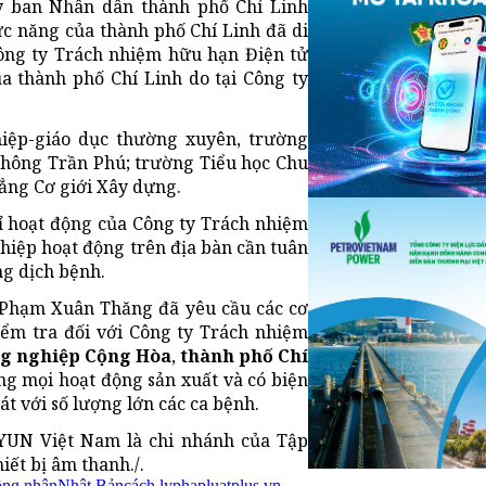
Ủy ban Nhân dân thành phố Chí Linh
ức năng của thành phố Chí Linh đã di
ông ty Trách nhiệm hữu hạn Điện tử
a thành phố Chí Linh do tại Công ty
iệp-giáo dục thường xuyên, trường
thông Trần Phú; trường Tiểu học Chu
ẳng Cơ giới Xây dựng.
ỉ hoạt động của Công ty Trách nhiệm
iệp hoạt động trên địa bàn cần tuân
ng dịch bệnh.
y Phạm Xuân Thăng đã yêu cầu các cơ
iểm tra đối với Công ty Trách nhiệm
g nghiệp Cộng Hòa
,
thành phố Chí
ừng mọi hoạt động sản xuất và có biện
t với số lượng lớn các ca bệnh.
YUN Việt Nam là chi nhánh của Tập
iết bị âm thanh./.
ông nhân
Nhật Bản
cách ly
phapluatplus.vn