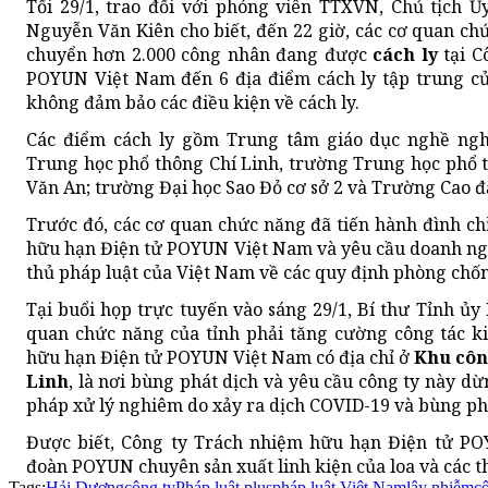
Tối 29/1, trao đổi với phóng viên TTXVN, Chủ tịch 
Nguyễn Văn Kiên cho biết, đến 22 giờ, các cơ quan ch
chuyển hơn 2.000 công nhân đang được
cách ly
tại C
POYUN Việt Nam đến 6 địa điểm cách ly tập trung củ
không đảm bảo các điều kiện về cách ly.
Các điểm cách ly gồm Trung tâm giáo dục nghề ngh
Trung học phổ thông Chí Linh, trường Trung học phổ 
Văn An; trường Đại học Sao Đỏ cơ sở 2 và Trường Cao đ
Trước đó, các cơ quan chức năng đã tiến hành đình ch
hữu hạn Điện tử POYUN Việt Nam và yêu cầu doanh ngh
thủ pháp luật của Việt Nam về các quy định phòng chố
Tại buổi họp trực tuyến vào sáng 29/1, Bí thư Tỉnh ủ
quan chức năng của tỉnh phải tăng cường công tác k
hữu hạn Điện tử POYUN Việt Nam có địa chỉ ở
Khu côn
Linh
, là nơi bùng phát dịch và yêu cầu công ty này d
pháp xử lý nghiêm do xảy ra dịch COVID-19 và bùng phá
Được biết, Công ty Trách nhiệm hữu hạn Điện tử PO
đoàn POYUN chuyên sản xuất linh kiện của loa và các th
Tags:
Hải Dương
công ty
Pháp luật plus
pháp luật Việt Nam
lây nhiễm
c