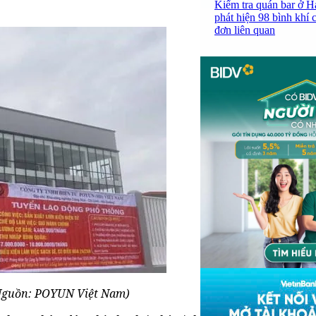
Kiểm tra quán bar ở H
phát hiện 98 bình khí 
đơn liên quan
Nguồn: POYUN Việt Nam)