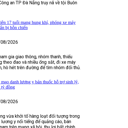
Công an TP Đà Nẵng truy nã về tội Buôn
iên 17 tuổi mang hung khí, phóng xe máy
uẩn bị hỗn chiến
/08/2026
ham gia giao thông, nhóm thanh, thiếu
 theo đao và nhiều ống sắt, đi xe máy
h, hò hét trên đường để tìm nhóm đối thủ.
 mạo danh lương y bán thuốc hỗ trợ sinh lý,
 tỷ đồng
/08/2026
ng vừa khởi tố hàng loạt đối tượng trong
lương y nổi tiếng để quảng cáo, bán
 nam trên mạng xã hội, thu lợi bất chính