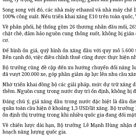
Song song với đó, các nhà máy ethanol và nhà máy chế 
100% công suất. Nếu triển khai xăng E10 trên toàn quốc,
Về phân phối, hệ thống gồm 26 thương nhân đầu mối, 26
chặt chẽ, đảm bảo nguồn cung thông suốt, không bị gián
cơ.
Để bình ổn giá, quỹ bình ổn xăng dầu với quy mô 5.600 t
Bên cạnh đó, việc điều chỉnh thuế cũng được thực hiện 
Bộ trưởng cũng đề cập đến xu hướng chuyển đổi năng lư
đã vượt 200.000 xe, góp phần giảm áp lực lên nhu cầu xăn
Nhờ triển khai đồng bộ các giải pháp, mức dự trữ xăng 
thêm. Nguồn cung trong nước duy trì ổn định, không bị đứt
Đáng chú ý, giá xăng dầu trong nước đặc biệt là dầu di
quân toàn cầu hiện ở khoảng 1,3 USD/lít xăng. Bộ trưở
ổn định thị trường trong khi nhiều quốc gia đang đối mặt
Về chiến lược dài hạn, Bộ trưởng Lê Mạnh Hùng nhận địn
hoạch năng lượng quốc gia.