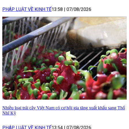
PHÁP LUẬT VỀ KINH TẾ
13:58
|
07/08/2026
Nhiều loại trái cây Việt Nam có cơ hội gia tăng xuất khẩu sang Thổ
Nhĩ Kỳ
PHÁP LUẬT VỀ KINH TẾ
13:54
|
07/08/2026