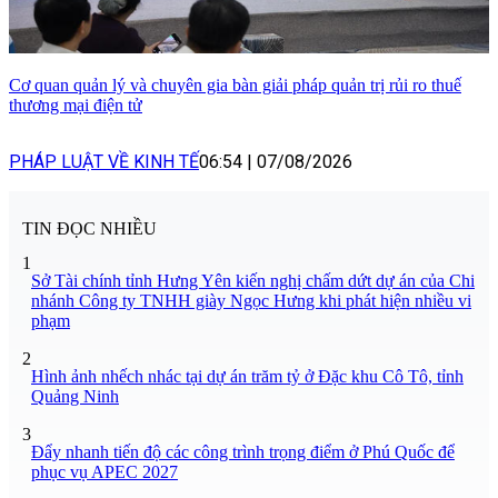
Cơ quan quản lý và chuyên gia bàn giải pháp quản trị rủi ro thuế
thương mại điện tử
PHÁP LUẬT VỀ KINH TẾ
06:54
|
07/08/2026
TIN ĐỌC NHIỀU
1
Sở Tài chính tỉnh Hưng Yên kiến nghị chấm dứt dự án của Chi
nhánh Công ty TNHH giày Ngọc Hưng khi phát hiện nhiều vi
phạm
2
Hình ảnh nhếch nhác tại dự án trăm tỷ ở Đặc khu Cô Tô, tỉnh
Quảng Ninh
3
Đẩy nhanh tiến độ các công trình trọng điểm ở Phú Quốc để
phục vụ APEC 2027