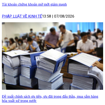
Tài khoản chứng khoán mở mới giảm mạnh
PHÁP LUẬT VỀ KINH TẾ
13:58
|
07/08/2026
Đề xuất chính sách ưu tiên, ưu đãi trong đấu thầu, mua sắm hàng
hóa xuất xứ trong nước