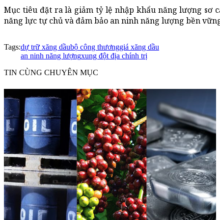
Mục tiêu đặt ra là giảm tỷ lệ nhập khẩu năng lượng sơ
năng lực tự chủ và đảm bảo an ninh năng lượng bền vững
Tags:
dự trữ xăng dầu
bộ công thương
giá xăng dầu
an ninh năng lượng
xung đột địa chính trị
TIN CÙNG CHUYÊN MỤC