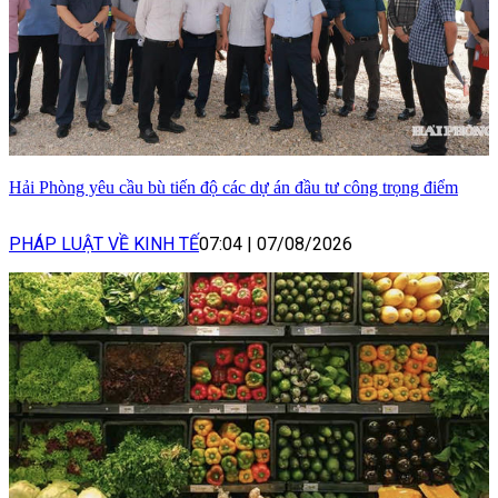
Hải Phòng yêu cầu bù tiến độ các dự án đầu tư công trọng điểm
PHÁP LUẬT VỀ KINH TẾ
07:04
|
07/08/2026