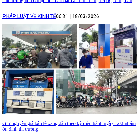
Thủ tướng nêu 6 mục tiêu bảo đảm an ninh năng lượng, xăng dầu
PHÁP LUẬT VỀ KINH TẾ
06:31
|
18/03/2026
Giữ nguyên giá bán lẻ xăng dầu theo kỳ điều hành ngày 12/3 nhằm
ổn định thị trường