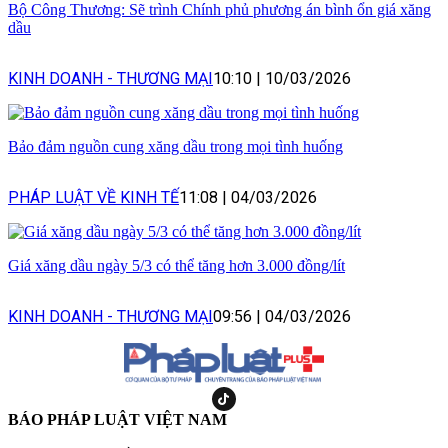
Bộ Công Thương: Sẽ trình Chính phủ phương án bình ổn giá xăng
dầu
KINH DOANH - THƯƠNG MẠI
10:10
|
10/03/2026
Bảo đảm nguồn cung xăng dầu trong mọi tình huống
PHÁP LUẬT VỀ KINH TẾ
11:08
|
04/03/2026
Giá xăng dầu ngày 5/3 có thể tăng hơn 3.000 đồng/lít
KINH DOANH - THƯƠNG MẠI
09:56
|
04/03/2026
BÁO PHÁP LUẬT VIỆT NAM