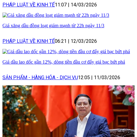
PHÁP LUẬT VỀ KINH TẾ
11:07
|
14/03/2026
Giá xăng dầu đồng loạt giảm mạnh từ 22h ngày 11/3
PHÁP LUẬT VỀ KINH TẾ
06:21
|
12/03/2026
Giá dầu lao dốc gần 12%, dòng tiền đầu cơ đẩy giá bạc bứt phá
SẢN PHẨM - HÀNG HÓA - DỊCH VỤ
12:05
|
11/03/2026