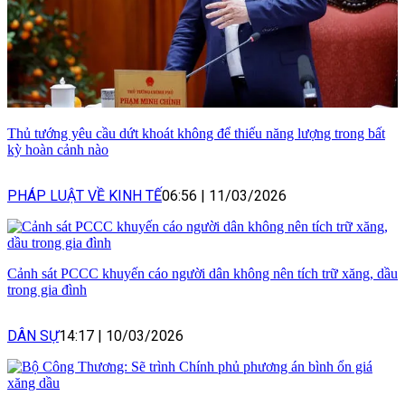
Thủ tướng yêu cầu dứt khoát không để thiếu năng lượng trong bất
kỳ hoàn cảnh nào
PHÁP LUẬT VỀ KINH TẾ
06:56
|
11/03/2026
Cảnh sát PCCC khuyến cáo người dân không nên tích trữ xăng, dầu
trong gia đình
DÂN SỰ
14:17
|
10/03/2026