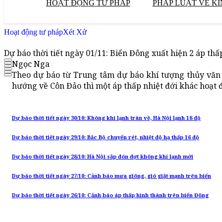
HOẠT ĐỘNG TƯ PHÁP
PHÁP LUẬT VỀ KI
Hoạt động tư pháp
Xét Xử
Dự báo thời tiết ngày 01/11: Biển Đông xuất hiện 2 áp thấ
Ngọc Nga
Theo dự báo từ Trung tâm dự báo khí tượng thủy văn 
hướng về Côn Đảo thì một áp thấp nhiệt đới khác hoạt 
Dự báo thời tiết ngày 30/10: Không khí lạnh tràn về, Hà Nội lạnh 18 độ
Dự báo thời tiết ngày 29/10: Bắc Bộ chuyển rét, nhiệt độ hạ thấp 16 độ
Dự báo thời tiết ngày 28/10: Hà Nội sắp đón đợt không khí lạnh mới
Dự báo thời tiết ngày 27/10: Cảnh báo mưa giông, gió giật mạnh trên biển
Dự báo thời tiết ngày 26/10: Cảnh báo áp thấp hình thành trên biển Đông