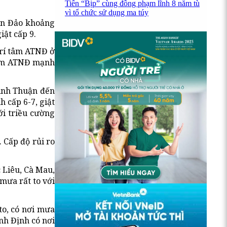
Tiến “Bịp” cùng đồng phạm lĩnh 8 năm tù
vì tổ chức sử dụng ma túy
Côn Đảo khoảng
ật cấp 9.
trí tâm ATNĐ ở
 tâm ATNĐ mạnh
ình Thuận đến
 cấp 6-7, giật
ới triều cường
 Cấp độ rủi ro
 Liêu, Cà Mau,
mưa rất to với
to, có nơi mưa
nh Định có nơi