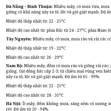
Đà Nẵng - Bình Thuận:
Nhiều mây, có mưa vừa, mưa to
giông có khả năng xảy ra tố, lốc và gió giật mạnh. Độ ẩ
o
Nhiệt độ thấp nhất từ: 22 - 25
C
o
Nhiệt độ cao nhất từ: phía Bắc từ 24 - 27
C, phía Nam từ
Tây Nguyên:
Nhiều mây, có mưa, mưa rào và rải rác có
o
Nhiệt độ thấp nhất từ: 19 - 22
C
o
Nhiệt độ cao nhất từ: 26 - 29
C
Nam Bộ:
Nhiều mây, đêm có mưa rào và giông rải rác; 
giông. Gió đông bắc cấp 2-3; từ chiều mai vùng ven biển
xảy ra tố, lốc và gió giật mạnh. Độ ẩm từ 65 - 99%.
o
Nhiệt độ thấp nhất từ: 22 - 25
C
o
Nhiệt độ cao nhất từ: 28 - 31
C
Hà Nội:
Ít mây, đêm không mưa, sáng sớm có sương mù
rét. Độ ẩm từ 50 - 94%.