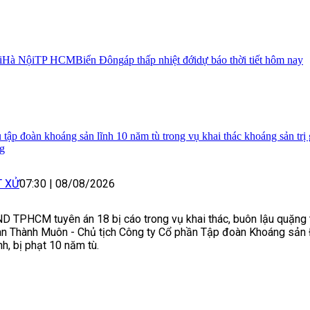
i
Hà Nội
TP HCM
Biển Đông
áp thấp nhiệt đới
dự báo thời tiết hôm nay
 tập đoàn khoáng sản lĩnh 10 năm tù trong vụ khai thác khoáng sản trị 
g
T XỬ
07:30
|
08/08/2026
D TPHCM tuyên án 18 bị cáo trong vụ khai thác, buôn lậu quặng t
n Thành Muôn - Chủ tịch Công ty Cổ phần Tập đoàn Khoáng sản
nh, bị phạt 10 năm tù.