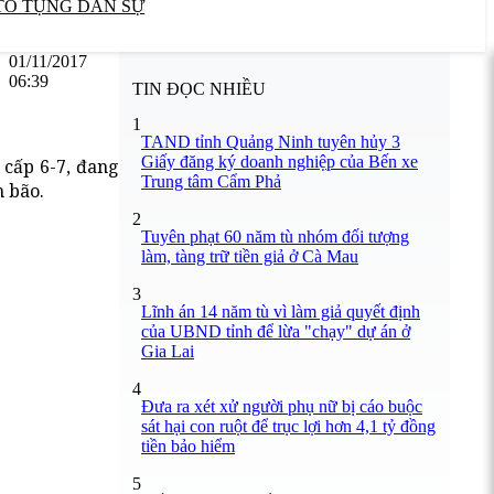
TỐ TỤNG DÂN SỰ
01/11/2017
06:39
TIN ĐỌC NHIỀU
1
TAND tỉnh Quảng Ninh tuyên hủy 3
Giấy đăng ký doanh nghiệp của Bến xe
 cấp 6-7, đang
Trung tâm Cẩm Phả
h bão.
2
Tuyên phạt 60 năm tù nhóm đối tượng
làm, tàng trữ tiền giả ở Cà Mau
3
Lĩnh án 14 năm tù vì làm giả quyết định
của UBND tỉnh để lừa "chạy" dự án ở
Gia Lai
4
Đưa ra xét xử người phụ nữ bị cáo buộc
sát hại con ruột để trục lợi hơn 4,1 tỷ đồng
tiền bảo hiểm
5