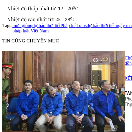
o
Nhiệt độ thấp nhất từ: 17 - 20
C
o
Nhiệt độ cao nhất từ: 25 - 28
C
Tags:
mưa giông
dự báo thời tiết
Pháp luật plus
dự báo thời tiết ngày ma
pháp luật Việt Nam
TIN CÙNG CHUYÊN MỤC
Chủ
đồn
XÉ
TAN
Pha
Thị