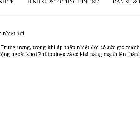
NH TẾ
HÌNH SỰ & TỐ TỤNG HÌNH SỰ
DÂN SỰ & 
p nhiệt đới
Trung ương, trong khi áp thấp nhiệt đới có sức gió mạnh
động ngoài khơi Philippines và có khả năng mạnh lên thàn