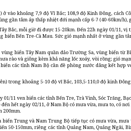
Đ) ở vào khoảng 7,9 độ Vĩ Bắc; 108,9 độ Kinh Đông, cách 
g gần tâm áp thấp nhiệt đới mạnh cấp 6-7 (40-60km/h), gi
ây Bắc, mỗi giờ đi được 15-20km. Đến 22h ngày 01/11, vị 
vùng biển Bến Tre-Cà Mau. Sức gió mạnh nhất ở vùng gần
ở vùng biển Tây Nam quần đảo Trường Sa, vùng biển từ B
a rào và giông kèm khả năng lốc xoáy, vòi rồng; gió mạnh
n biển các tỉnh Nam Bộ cần đề phòng nước dâng kết hợp v
ên) trong khoảng 5-10 độ vĩ Bắc, 103,5-110,0 độ kinh Đông.
01/11 ven biển các tỉnh Bến Tre, Trà Vinh, Sóc Trăng, Bạc
) đến hết ngày 02/11, ở Nam Bộ có mưa vừa, mưa to, có nơi 
ên 200mm.
en biển Trung và Nam Trung Bộ tiếp tục có mưa vừa, mưa 
 biến 50-150mm, riêng các tỉnh Quảng Nam, Quảng Ngãi, Bì