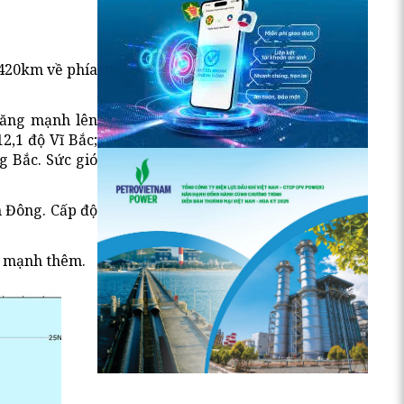
 420km về phía
năng mạnh lên
2,1 độ Vĩ Bắc;
 Bắc. Sức gió
h Đông. Cấp độ
g mạnh thêm.