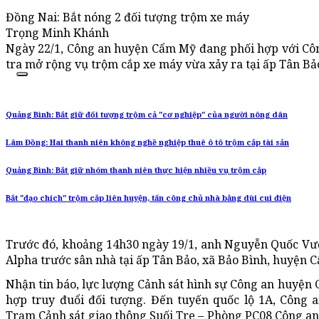
Đồng Nai: Bắt nóng 2 đối tượng trộm xe máy
Trọng Minh Khánh
Ngày 22/1, Công an huyện Cẩm Mỹ đang phối hợp với Côn
tra mở rộng vụ trộm cắp xe máy vừa xảy ra tại ấp Tân Bả
Quảng Bình: Bắt giữ đối tượng trộm cả "cơ nghiệp" của người nông dân
Lâm Đồng: Hai thanh niên không nghề nghiệp thuê ô tô trộm cắp tài sản
Quảng Bình: Bắt giữ nhóm thanh niên thực hiện nhiều vụ trộm cắp
Bắt "đạo chích" trộm cắp liên huyện, tấn công chủ nhà bằng dùi cui điện
Trước đó, khoảng 14h30 ngày 19/1, anh Nguyễn Quốc Vư
Alpha trước sân nhà tại ấp Tân Bảo, xã Bảo Bình, huyện C
Nhận tin báo, lực lượng Cảnh sát hình sự Công an huyện
hợp truy đuổi đối tượng. Đến tuyến quốc lộ 1A, Công 
Trạm Cảnh sát giao thông Suối Tre – Phòng PC08 Công an 