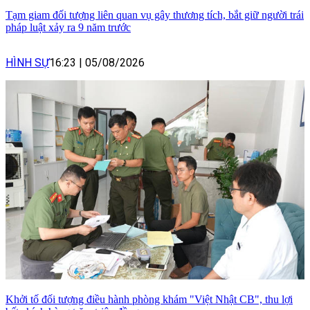
Tạm giam đối tượng liên quan vụ gây thương tích, bắt giữ người trái
pháp luật xảy ra 9 năm trước
HÌNH SỰ
16:23
|
05/08/2026
Khởi tố đối tượng điều hành phòng khám "Việt Nhật CB", thu lợi