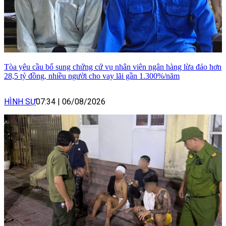
Tòa yêu cầu bổ sung chứng cứ vụ nhân viên ngân hàng lừa đảo hơn
28,5 tỷ đồng, nhiều người cho vay lãi gần 1.300%/năm
HÌNH SỰ
07:34
|
06/08/2026