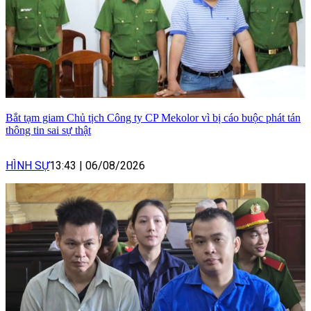
Bắt tạm giam Chủ tịch Công ty CP Mekolor vì bị cáo buộc phát tán
thông tin sai sự thật
HÌNH SỰ
13:43
|
06/08/2026