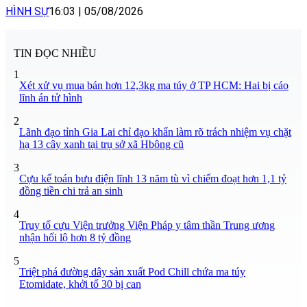
HÌNH SỰ
16:03
|
05/08/2026
TIN ĐỌC NHIỀU
1
Xét xử vụ mua bán hơn 12,3kg ma túy ở TP HCM: Hai bị cáo
lĩnh án tử hình
2
Lãnh đạo tỉnh Gia Lai chỉ đạo khẩn làm rõ trách nhiệm vụ chặt
hạ 13 cây xanh tại trụ sở xã Hbông cũ
3
Cựu kế toán bưu điện lĩnh 13 năm tù vì chiếm đoạt hơn 1,1 tỷ
đồng tiền chi trả an sinh
4
Truy tố cựu Viện trưởng Viện Pháp y tâm thần Trung ương
nhận hối lộ hơn 8 tỷ đồng
5
Triệt phá đường dây sản xuất Pod Chill chứa ma túy
Etomidate, khởi tố 30 bị can