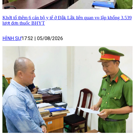
Khởi tố thêm 6 cán bộ y tế ở Đắk Lắk liên quan vụ lập khống 3.539
lượt đơn thuốc BHYT
HÌNH SỰ
17:52
|
05/08/2026