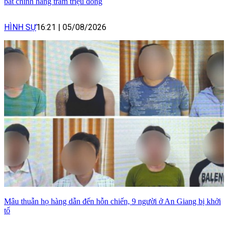
bất chính hàng trăm triệu đồng
HÌNH SỰ
16:21
|
05/08/2026
Mâu thuẫn họ hàng dẫn đến hỗn chiến, 9 người ở An Giang bị khởi
tố