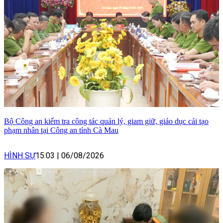
Bộ Công an kiểm tra công tác quản lý, giam giữ, giáo dục cải tạo
phạm nhân tại Công an tỉnh Cà Mau
HÌNH SỰ
15:03
|
06/08/2026