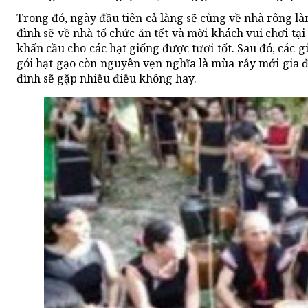
Trong đó, ngày đầu tiên cả làng sẽ cùng về nhà rông làm
đình sẽ về nhà tổ chức ăn tết và mời khách vui chơi tại
khấn cầu cho các hạt giống được tươi tốt. Sau đó, các 
gói hạt gạo còn nguyên vẹn nghĩa là mùa rẫy mới gia đì
đình sẽ gặp nhiều điều không hay.