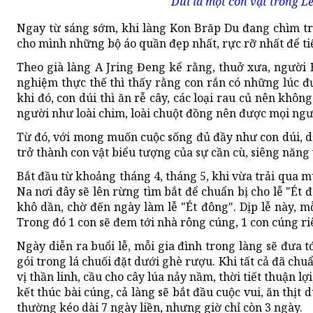
Dúi là một con vật trong L
Ngay từ sáng sớm, khi làng Kon Brăp Du đang chìm tr
cho mình những bộ áo quần đẹp nhất, rực rỡ nhất để tiế
Theo già làng A Jring Đeng kể rằng, thuở xưa, người 
nghiệm thực thế thì thấy rằng con rắn có những lúc đư
khi đó, con dúi thì ăn rễ cây, các loại rau củ nên kh
người như loài chim, loài chuột đồng nên được mọi ngư
Từ đó, với mong muốn cuộc sống đủ đầy như con dúi, dân
trở thành con vật biểu tượng của sự cần cù, siêng năng
Bắt đầu từ khoảng tháng 4, tháng 5, khi vừa trải qua m
Na nơi đây sẽ lên rừng tìm bắt để chuẩn bị cho lễ "Ét đ
khô dần, chờ đến ngày làm lễ "Ét đông". Dịp lễ này, mỗ
Trong đó 1 con sẽ đem tới nhà rông cúng, 1 con cúng ri
Ngày diễn ra buổi lễ, mỗi gia đình trong làng sẽ đưa
gói trong lá chuối đặt dưới ghè rượu. Khi tất cả đã chu
vị thần linh, cầu cho cây lúa nảy nầm, thời tiết thuận 
kết thúc bài cúng, cả làng sẽ bắt đầu cuộc vui, ăn thịt
thường kéo dài 7 ngày liền, nhưng giờ chỉ còn 3 ngày.