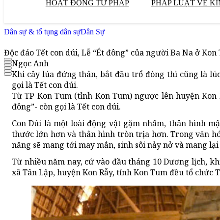
HOẠT ĐỘNG TƯ PHÁP
PHÁP LUẬT VỀ KI
Dân sự & tố tụng dân sự
Dân Sự
Độc đáo Tết con dúi, Lễ “Ét đông” của người Ba Na ở Kon
Ngọc Anh
Khi cây lúa đứng thân, bắt đầu trổ đòng thì cũng là l
gọi là Tết con dúi.
Từ TP Kon Tum (tỉnh Kon Tum) ngược lên huyện Kon R
đông”- còn gọi là Tết con dúi.
Con Dúi là một loài động vật gặm nhấm, thân hình mậ
thước lớn hơn và thân hình tròn trịa hơn. Trong văn hó
năng sẽ mang tới may mắn, sinh sôi nảy nở và mang lại 
Từ nhiều năm nay, cứ vào đầu tháng 10 Dương lịch, khi
xã Tân Lập, huyện Kon Rẫy, tỉnh Kon Tum đều tổ chức Tết