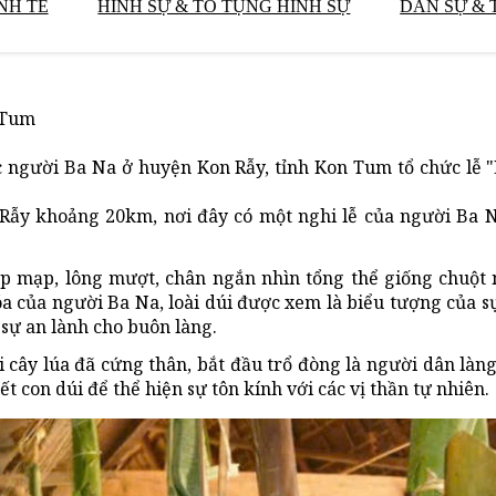
NH TẾ
HÌNH SỰ & TỐ TỤNG HÌNH SỰ
DÂN SỰ & 
 Tum
úc người Ba Na ở huyện Kon Rẫy, tỉnh Kon Tum tổ chức lễ "
ẫy khoảng 20km, nơi đây có một nghi lễ của người Ba Na
p mạp, lông mượt, chân ngắn nhìn tổng thể giống chuột
a của người Ba Na, loài dúi được xem là biểu tượng của sự
sự an lành cho buôn làng.
 cây lúa đã cứng thân, bắt đầu trổ đòng là người dân làn
 con dúi để thể hiện sự tôn kính với các vị thần tự nhiên.