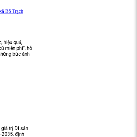
 xã Bố Trạch
, hiệu quả,
cũ miễn phí”, hỗ
 những bức ảnh
giá trị Di sản
6-2035, định