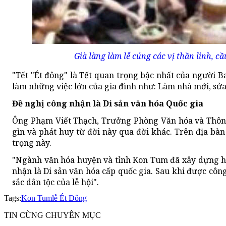
Già làng làm lễ cúng các vị thần linh, c
"Tết "Ét đông" là Tết quan trọng bậc nhất của người B
làm những việc lớn của gia đình như: Làm nhà mới, sửa nh
Đề nghị công nhận là Di sản văn hóa Quốc gia
Ông Phạm Viết Thạch, Trưởng Phòng Văn hóa và Thông 
gìn và phát huy từ đời này qua đời khác. Trên địa bà
trọng này.
"Ngành văn hóa huyện và tỉnh Kon Tum đã xây dựng hồ 
nhận là Di sản văn hóa cấp quốc gia. Sau khi được côn
sắc dân tộc của lễ hội".
Tags:
Kon Tum
lễ Ét Đông
TIN CÙNG CHUYÊN MỤC