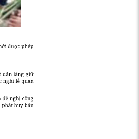
 mới được phép
i dân làng giữ
c nghi lễ quan
à đề nghị công
, phát huy bản