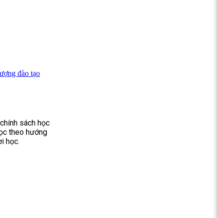
lượng đào tạo
 chính sách học
 học theo hướng
i học.