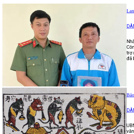
Lan
DÂ
Nhằ
Côn
trợ
đã 
Bảo
DÂ
UBN
văn