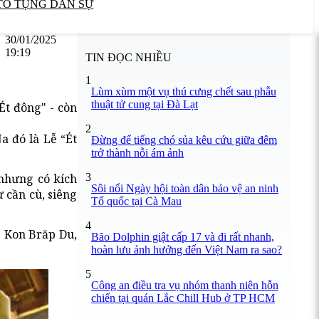
TỐ TỤNG DÂN SỰ
30/01/2025
19:19
TIN ĐỌC NHIỀU
1
Lùm xùm một vụ thú cưng chết sau phẫu
thuật tử cung tại Đà Lạt
Ét đông" - còn
2
 đó là Lễ “Ét
Đừng để tiếng chó sủa kêu cứu giữa đêm
trở thành nỗi ám ảnh
3
 nhưng có kích
Sôi nổi Ngày hội toàn dân bảo vệ an ninh
 cần cù, siêng
Tổ quốc tại Cà Mau
4
g Kon Brăp Du,
Bão Dolphin giật cấp 17 và đi rất nhanh,
hoàn lưu ảnh hưởng đến Việt Nam ra sao?
5
Công an điều tra vụ nhóm thanh niên hỗn
chiến tại quán Lắc Chill Hub ở TP HCM