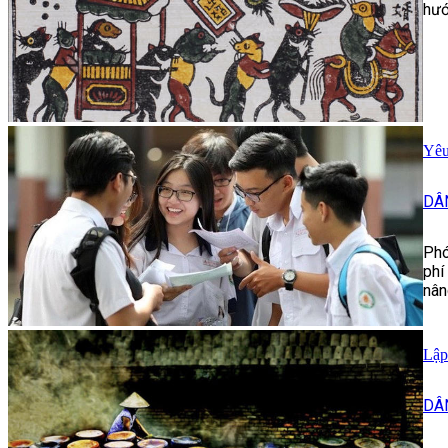
hướ
Yêu
DÂ
Phó
phí
nân
Lập
DÂ