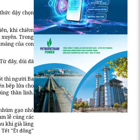
 thức dậy chọn
iên, khi chiêm
g xuyên. Trong
a màng của con
Từ đây, dúi đã
t thì người Ba
lên bếp lửa cho
úng thần linh.
t nhúm gạo nhỏ
làm lễ cúng các
au khi già làng
, Tết "Ét đông"