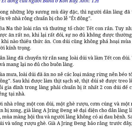
ễ Ét đông của người Bana ở Kon Rẫy. Ảnh: T.H
ong những lớp sương mù dày đặc, thì người dân làng đã
n về nhà rông chuẩn bị cho lễ "Ét đông".
Ba Na thờ loài rắn và thường tổ chức Tết con rắn. Tuy nh
ợc ăn rất no, khi lại rất đói, sự no đủ không được thườn
ông khi nào thiếu thức ăn. Con dúi cũng không phá hoại mù
ời kính trọng.
 làng đã chuyển từ rắn sang loài dúi và làm Tết con dúi. 
 và mang lại no đủ cho buôn làng.
ùa mưa, loài dúi đã ăn no nê các loại măng rừng nên béo tố
ông". Sau khi được làm thịt sạch sẽ, thịt dúi sẽ được treo 
i gia đình trong làng phải chuẩn bị ít nhất 2 con dúi để c
êng tại nhà.
 tới nhà rông một con dúi, một ghè rượu, cơm cúng và mộ
ẩn bị xong, già làng A Jring Đeng sẽ đại diện cho dân làng 
lợi, mùa màng bội thu và người làng không có ai đau bệnh. S
 dúi và uống rượu ghè. Già A Jring Đeng bảo rằng trước đây