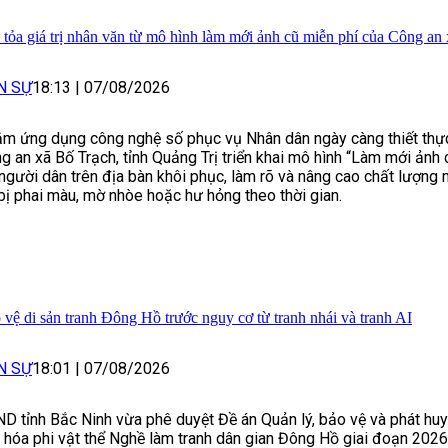
 tỏa giá trị nhân văn từ mô hình làm mới ảnh cũ miễn phí của Công an
N SỰ
18:13
|
07/08/2026
m ứng dụng công nghệ số phục vụ Nhân dân ngày càng thiết thực
g an xã Bố Trạch, tỉnh Quảng Trị triển khai mô hình “Làm mới ảnh 
 người dân trên địa bàn khôi phục, làm rõ và nâng cao chất lượng
bị phai màu, mờ nhòe hoặc hư hỏng theo thời gian.
 vệ di sản tranh Đông Hồ trước nguy cơ từ tranh nhái và tranh AI
N SỰ
18:01
|
07/08/2026
D tỉnh Bắc Ninh vừa phê duyệt Đề án Quản lý, bảo vệ và phát huy 
 hóa phi vật thể Nghề làm tranh dân gian Đông Hồ giai đoạn 202