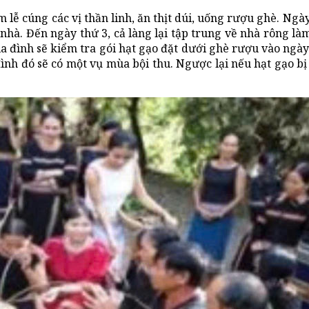
 lễ cúng các vị thần linh, ăn thịt dúi, uống rượu ghè. Ngày
 nhà. Đến ngày thứ 3, cả làng lại tập trung về nhà rông là
gia đình sẽ kiểm tra gói hạt gạo đặt dưới ghè rượu vào ngày
nh đó sẽ có một vụ mùa bội thu. Ngược lại nếu hạt gạo bị 