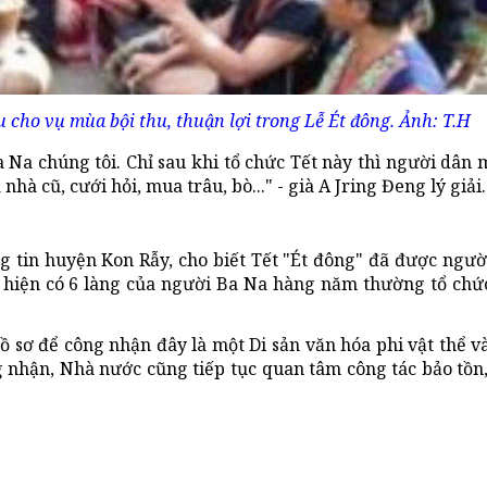
ầu cho vụ mùa bội thu, thuận lợi trong Lễ Ét đông. Ảnh: T.H
a Na chúng tôi. Chỉ sau khi tổ chức Tết này thì người dân
à cũ, cưới hỏi, mua trâu, bò..." - già A Jring Đeng lý giải.
tin huyện Kon Rẫy, cho biết Tết "Ét đông" đã được ngườ
n hiện có 6 làng của người Ba Na hàng năm thường tổ chứ
sơ để công nhận đây là một Di sản văn hóa phi vật thể v
g nhận, Nhà nước cũng tiếp tục quan tâm công tác bảo tồn