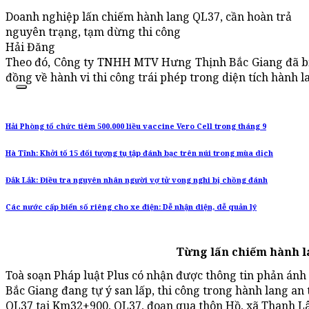
Doanh nghiệp lấn chiếm hành lang QL37, cần hoàn trả
nguyên trạng, tạm dừng thi công
Hải Đăng
Theo đó, Công ty TNHH MTV Hưng Thịnh Bắc Giang đã bị 
đồng về hành vi thi công trái phép trong diện tích hành 
Hải Phòng tổ chức tiêm 500.000 liều vaccine Vero Cell trong tháng 9
Hà Tĩnh: Khởi tố 15 đối tượng tụ tập đánh bạc trên núi trong mùa dịch
Đắk Lắk: Điều tra nguyên nhân người vợ tử vong nghi bị chồng đánh
Các nước cấp biển số riêng cho xe điện: Dễ nhận diện, dễ quản lý
Từng lấn chiếm hành l
Toà soạn Pháp luật Plus có nhận được thông tin phản á
Bắc Giang đang tự ý san lấp, thi công trong hành lang an
QL37 tại Km32+900, QL37, đoạn qua thôn Hồ, xã Thanh L