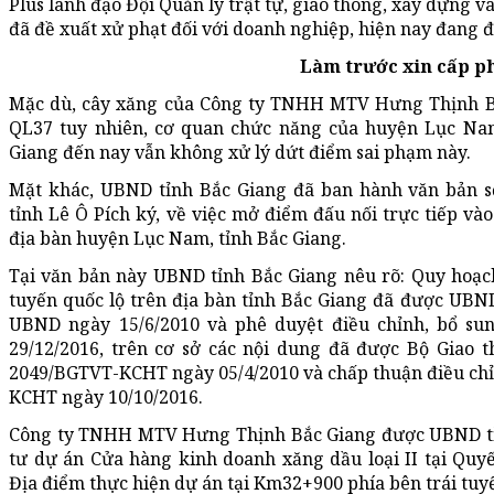
Plus lãnh đạo Đội Quản lý trật tự, giao thông, xây dựng 
đã đề xuất xử phạt đối với doanh nghiệp, hiện nay đang đ
Làm trước xin cấp p
Mặc dù, cây xăng của Công ty TNHH MTV Hưng Thịnh Bắc
QL37 tuy nhiên, cơ quan chức năng của huyện Lục Na
Giang đến nay vẫn không xử lý dứt điểm sai phạm này.
Mặt khác, UBND tỉnh Bắc Giang đã ban hành văn bản 
tỉnh Lê Ô Pích ký, về việc mở điểm đấu nối trực tiếp và
địa bàn huyện Lục Nam, tỉnh Bắc Giang.
Tại văn bản này UBND tỉnh Bắc Giang nêu rõ: Quy hoạc
tuyến quốc lộ trên địa bàn tỉnh Bắc Giang đã được UBND
UBND ngày 15/6/2010 và phê duyệt điều chỉnh, bổ su
29/12/2016, trên cơ sở các nội dung đã được Bộ Giao t
2049/BGTVT-KCHT ngày 05/4/2010 và chấp thuận điều chỉ
KCHT ngày 10/10/2016.
Công ty TNHH MTV Hưng Thịnh Bắc Giang được UBND tỉ
tư dự án Cửa hàng kinh doanh xăng dầu loại II tại Quy
Địa điểm thực hiện dự án tại Km32+900 phía bên trái tuy