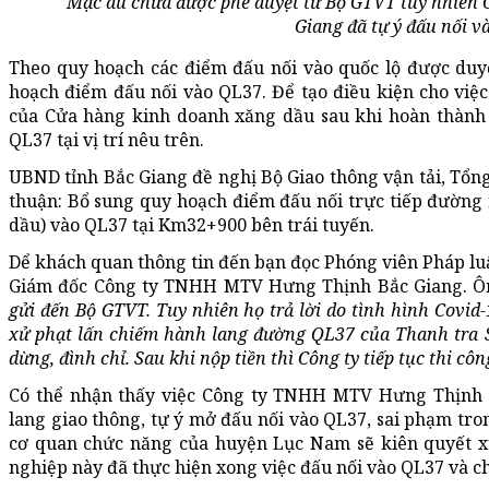
Mặc dù chưa được phê duyệt từ Bộ GTVT tuy nhiê
Giang đã tự ý đấu nối v
Theo quy hoạch các điểm đấu nối vào quốc lộ được duyệt
hoạch điểm đấu nối vào QL37. Để tạo điều kiện cho việc
của Cửa hàng kinh doanh xăng dầu sau khi hoàn thành 
QL37 tại vị trí nêu trên.
UBND tỉnh Bắc Giang đề nghị Bộ Giao thông vận tải, Tổ
thuận: Bổ sung quy hoạch điểm đấu nối trực tiếp đường
dầu) vào QL37 tại Km32+900 bên trái tuyến.
Dể khách quan thông tin đến bạn đọc Phóng viên Pháp luậ
Giám đốc Công ty TNHH MTV Hưng Thịnh Bắc Giang. Ôn
gửi đến Bộ GTVT. Tuy nhiên họ trả lời do tình hình Covid
xử phạt lấn chiếm hành lang đường QL37 của Thanh tra S
dừng, đình chỉ. Sau khi nộp tiền thì Công ty tiếp tục thi côn
Có thể nhận thấy việc Công ty TNHH MTV Hưng Thịnh 
lang giao thông, tự ý mở đấu nối vào QL37, sai phạm tro
cơ quan chức năng của huyện Lục Nam sẽ kiên quyết x
nghiệp này đã thực hiện xong việc đấu nối vào QL37 và c