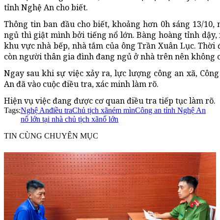
tỉnh Nghệ An cho biết.
Thông tin ban đầu cho biết, khoảng hơn 0h sáng 13/10,
ngủ thì giật mình bởi tiếng nổ lớn. Bàng hoàng tỉnh dậy,
khu vực nhà bếp, nhà tắm của ông Trần Xuân Lục. Thời đ
còn người thân gia đình đang ngủ ở nhà trên nên không c
Ngay sau khi sự việc xảy ra, lực lượng công an xã, Cô
An đã vào cuộc điều tra, xác minh làm rõ.
Hiện vụ việc đang được cơ quan điều tra tiếp tục làm rõ.
Tags:
Nghệ An
điều tra
Chủ tịch xã
ném mìn
Công an tỉnh Nghệ An
nổ lớn tại nhà chủ tịch xã
nổ lớn
TIN CÙNG CHUYÊN MỤC