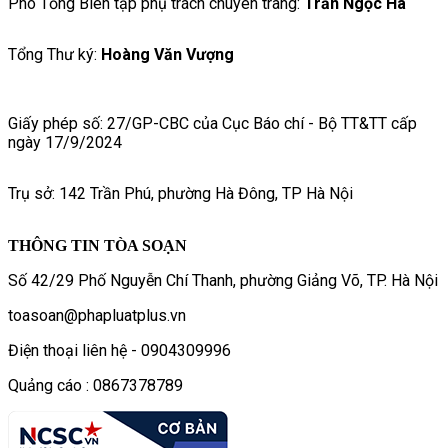
Phó Tổng Biên tập phụ trách chuyên trang:
Trần Ngọc Hà
Tổng Thư ký:
Hoàng Văn Vượng
Giấy phép số: 27/GP-CBC của Cục Báo chí - Bộ TT&TT cấp
ngày 17/9/2024
Trụ sở: 142 Trần Phú, phường Hà Đông, TP Hà Nội
THÔNG TIN TÒA SOẠN
Số 42/29 Phố Nguyễn Chí Thanh, phường Giảng Võ, TP. Hà Nội
toasoan@phapluatplus.vn
Điện thoại liên hệ - 0904309996
Quảng cáo : 0867378789