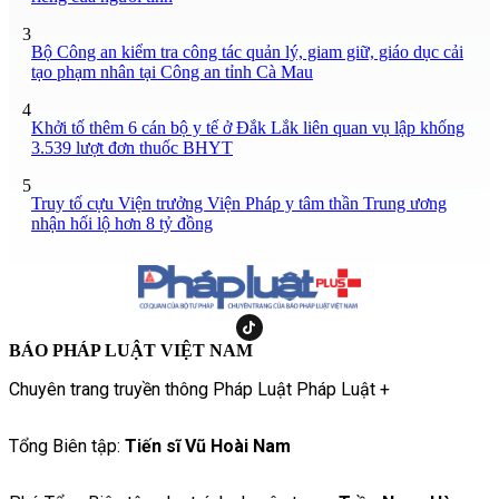
3
Bộ Công an kiểm tra công tác quản lý, giam giữ, giáo dục cải
tạo phạm nhân tại Công an tỉnh Cà Mau
4
Khởi tố thêm 6 cán bộ y tế ở Đắk Lắk liên quan vụ lập khống
3.539 lượt đơn thuốc BHYT
5
Truy tố cựu Viện trưởng Viện Pháp y tâm thần Trung ương
nhận hối lộ hơn 8 tỷ đồng
BÁO PHÁP LUẬT VIỆT NAM
Chuyên trang truyền thông Pháp Luật Pháp Luật +
Tổng Biên tập:
Tiến sĩ Vũ Hoài Nam