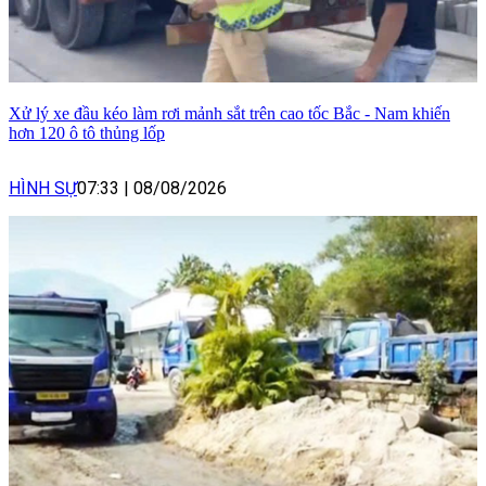
Xử lý xe đầu kéo làm rơi mảnh sắt trên cao tốc Bắc - Nam khiến
hơn 120 ô tô thủng lốp
HÌNH SỰ
07:33
|
08/08/2026