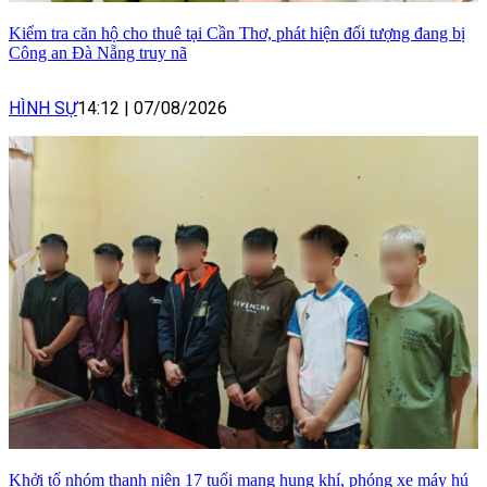
Kiểm tra căn hộ cho thuê tại Cần Thơ, phát hiện đối tượng đang bị
Công an Đà Nẵng truy nã
HÌNH SỰ
14:12
|
07/08/2026
Khởi tố nhóm thanh niên 17 tuổi mang hung khí, phóng xe máy hú