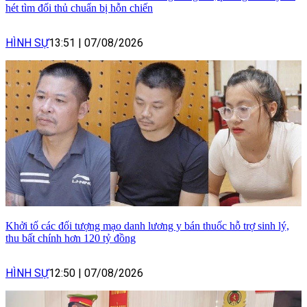
hét tìm đối thủ chuẩn bị hỗn chiến
HÌNH SỰ
13:51
|
07/08/2026
Khởi tố các đối tượng mạo danh lương y bán thuốc hỗ trợ sinh lý,
thu bất chính hơn 120 tỷ đồng
HÌNH SỰ
12:50
|
07/08/2026