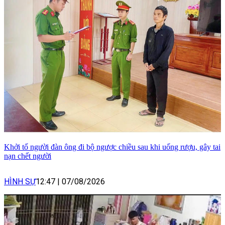
Khởi tố người đàn ông đi bộ ngược chiều sau khi uống rượu, gây tai
nạn chết người
HÌNH SỰ
12:47
|
07/08/2026