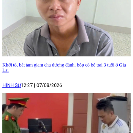
Khởi tố, bắt tạm giam cha dượng đánh, bóp cổ bé trai 3 tuổi ở Gia
Lai
HÌNH SỰ
12:27
|
07/08/2026