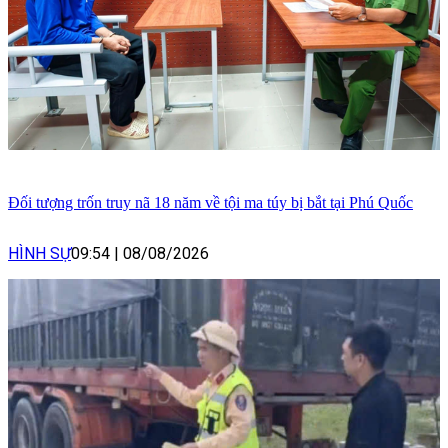
Đối tượng trốn truy nã 18 năm về tội ma túy bị bắt tại Phú Quốc
HÌNH SỰ
09:54
|
08/08/2026