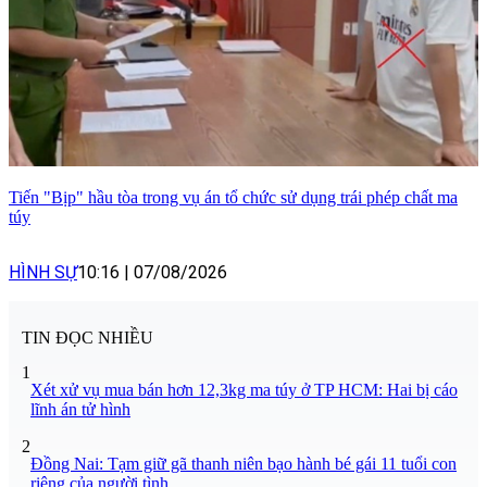
Tiến "Bịp" hầu tòa trong vụ án tổ chức sử dụng trái phép chất ma
túy
HÌNH SỰ
10:16
|
07/08/2026
TIN ĐỌC NHIỀU
1
Xét xử vụ mua bán hơn 12,3kg ma túy ở TP HCM: Hai bị cáo
lĩnh án tử hình
2
Đồng Nai: Tạm giữ gã thanh niên bạo hành bé gái 11 tuổi con
riêng của người tình