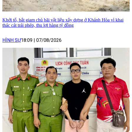
Khởi tố, bắt giam chủ bãi vật liệu xây dựng ở Khánh Hòa vì khai
thác cát trái phép, thu lợi hàng tỷ đồng
HÌNH SỰ
18:09
|
07/08/2026