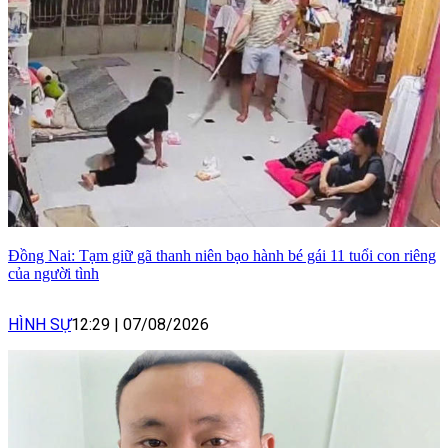
Đồng Nai: Tạm giữ gã thanh niên bạo hành bé gái 11 tuổi con riêng
của người tình
HÌNH SỰ
12:29
|
07/08/2026