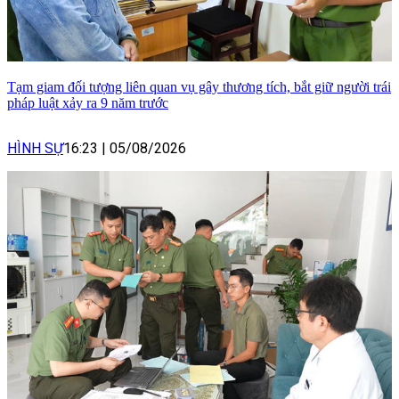
Tạm giam đối tượng liên quan vụ gây thương tích, bắt giữ người trái
pháp luật xảy ra 9 năm trước
HÌNH SỰ
16:23
|
05/08/2026