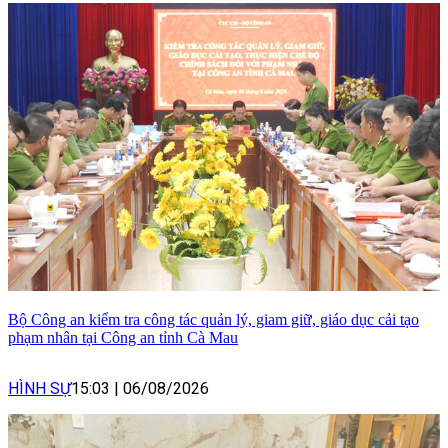
Bộ Công an kiểm tra công tác quản lý, giam giữ, giáo dục cải tạo
phạm nhân tại Công an tỉnh Cà Mau
HÌNH SỰ
15:03
|
06/08/2026