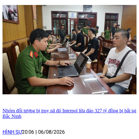
Nhóm đối tượng bị truy nã đỏ Interpol lừa đảo 327 tỷ đồng bị bắt tại
Bắc Ninh
HÌNH SỰ
20:06
|
06/08/2026