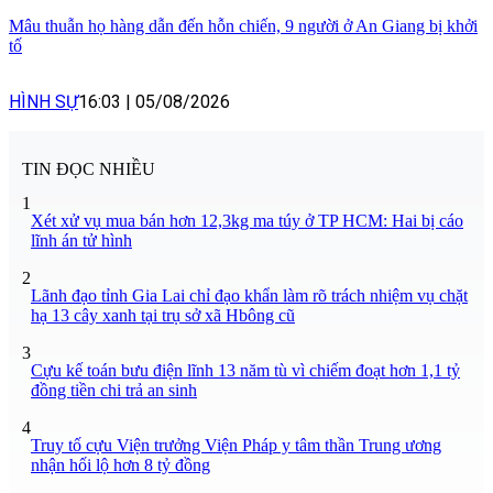
Mâu thuẫn họ hàng dẫn đến hỗn chiến, 9 người ở An Giang bị khởi
tố
HÌNH SỰ
16:03
|
05/08/2026
TIN ĐỌC NHIỀU
1
Xét xử vụ mua bán hơn 12,3kg ma túy ở TP HCM: Hai bị cáo
lĩnh án tử hình
2
Lãnh đạo tỉnh Gia Lai chỉ đạo khẩn làm rõ trách nhiệm vụ chặt
hạ 13 cây xanh tại trụ sở xã Hbông cũ
3
Cựu kế toán bưu điện lĩnh 13 năm tù vì chiếm đoạt hơn 1,1 tỷ
đồng tiền chi trả an sinh
4
Truy tố cựu Viện trưởng Viện Pháp y tâm thần Trung ương
nhận hối lộ hơn 8 tỷ đồng