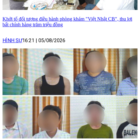
Khởi tố đối tượng điều hành phòng khám "Việt Nhật CB", thu lợi
bất chính hàng trăm triệu đồng
HÌNH SỰ
16:21
|
05/08/2026