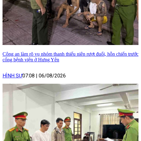
Công an làm rõ vụ nhóm thanh thiếu niên rượt đuổi, hỗn chiến trước
cổng bệnh viện ở Hưng Yên
HÌNH SỰ
07:08
|
06/08/2026