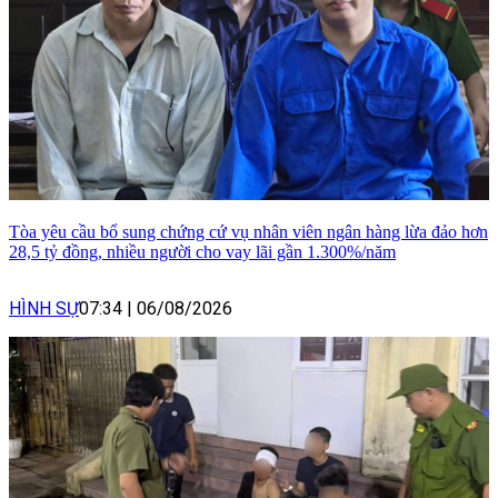
Tòa yêu cầu bổ sung chứng cứ vụ nhân viên ngân hàng lừa đảo hơn
28,5 tỷ đồng, nhiều người cho vay lãi gần 1.300%/năm
HÌNH SỰ
07:34
|
06/08/2026