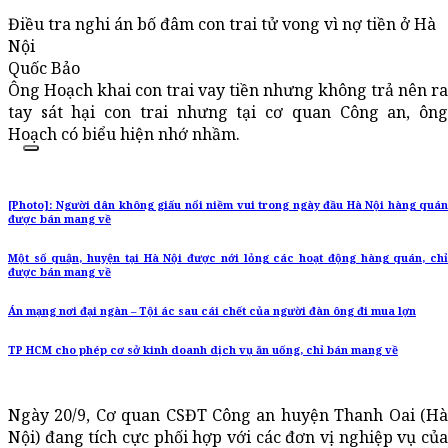
Điều tra nghi án bố đâm con trai tử vong vì nợ tiền ở Hà
Nội
Quốc Bảo
Ông Hoạch khai con trai vay tiền nhưng không trả nên ra
tay sát hại con trai nhưng tại cơ quan Công an, ông
Hoạch có biểu hiện nhớ nhầm.
[Photo]: Người dân không giấu nổi niềm vui trong ngày đầu Hà Nội hàng quán
được bán mang về
Một số quận, huyện tại Hà Nội được nới lỏng các hoạt động hàng quán, chỉ
được bán mang về
Án mạng nơi đại ngàn – Tội ác sau cái chết của người đàn ông đi mua lợn
TP HCM cho phép cơ sở kinh doanh dịch vụ ăn uống, chỉ bán mang về
Ngày 20/9, Cơ quan CSĐT Công an huyện Thanh Oai (Hà
Nội) đang tích cực phối hợp với các đơn vị nghiệp vụ của