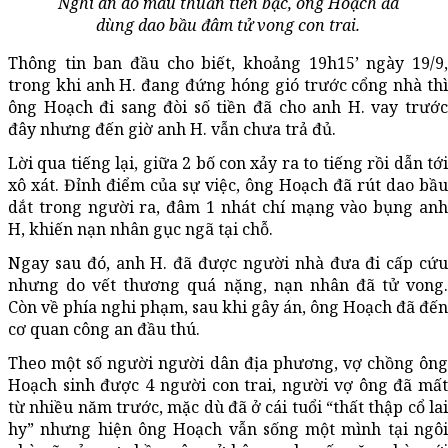
Nghi án do mâu thuẫn tiền bạc, ông Hoạch đã
dùng dao bầu đâm tử vong con trai.
Thông tin ban đầu cho biết, khoảng 19h15’ ngày 19/9,
trong khi anh H. đang đứng hóng gió trước cổng nhà thì
ông Hoạch đi sang đòi số tiền đã cho anh H. vay trước
đây nhưng đến giờ anh H. vẫn chưa trả đủ.
Lời qua tiếng lại, giữa 2 bố con xảy ra to tiếng rồi dẫn tới
xô xát. Đỉnh điểm của sự việc, ông Hoạch đã rút dao bầu
dắt trong người ra, đâm 1 nhát chí mạng vào bụng anh
H, khiến nạn nhân gục ngã tại chỗ.
Ngay sau đó, anh H. đã được người nhà đưa đi cấp cứu
nhưng do vết thương quá nặng, nạn nhân đã tử vong.
Còn về phía nghi phạm, sau khi gây án, ông Hoạch đã đến
cơ quan công an đầu thú.
Theo một số người người dân địa phương, vợ chồng ông
Hoạch sinh được 4 người con trai, người vợ ông đã mất
từ nhiều năm trước, mặc dù đã ở cái tuổi “thất thập cổ lai
hy” nhưng hiện ông Hoạch vẫn sống một mình tại ngôi