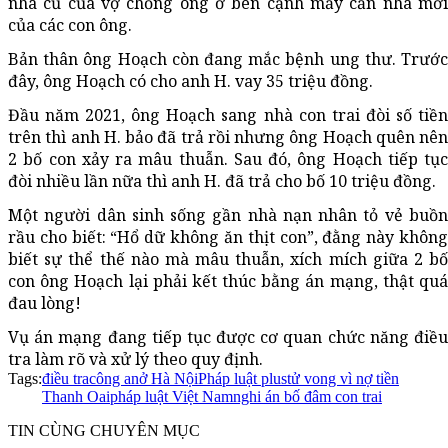
nhà cũ của vợ chồng ông ở bên cạnh mấy căn nhà mới
của các con ông.
Bản thân ông Hoạch còn đang mắc bệnh ung thư. Trước
đây, ông Hoạch có cho anh H. vay 35 triệu đồng.
Đầu năm 2021, ông Hoạch sang nhà con trai đòi số tiền
trên thì anh H. bảo đã trả rồi nhưng ông Hoạch quên nên
2 bố con xảy ra mâu thuẫn. Sau đó, ông Hoạch tiếp tục
đòi nhiều lần nữa thì anh H. đã trả cho bố 10 triệu đồng.
Một người dân sinh sống gần nhà nạn nhân tỏ vẻ buồn
rầu cho biết: “Hổ dữ không ăn thịt con”, đằng này không
biết sự thể thế nào mà mâu thuẫn, xích mích giữa 2 bố
con ông Hoạch lại phải kết thúc bằng án mạng, thật quá
đau lòng!
Vụ án mạng đang tiếp tục được cơ quan chức năng điều
tra làm rõ và xử lý theo quy định.
Tags:
điều tra
công an
ở Hà Nội
Pháp luật plus
tử vong vì nợ tiền
Thanh Oai
pháp luật Việt Nam
nghi án bố đâm con trai
TIN CÙNG CHUYÊN MỤC