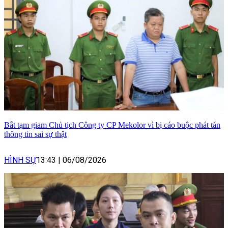
Bắt tạm giam Chủ tịch Công ty CP Mekolor vì bị cáo buộc phát tán
thông tin sai sự thật
HÌNH SỰ
13:43
|
06/08/2026