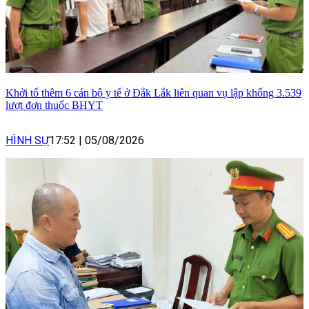
Khởi tố thêm 6 cán bộ y tế ở Đắk Lắk liên quan vụ lập khống 3.539
lượt đơn thuốc BHYT
HÌNH SỰ
17:52
|
05/08/2026