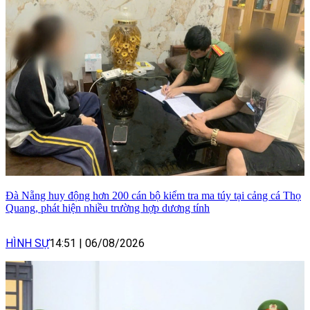
Đà Nẵng huy động hơn 200 cán bộ kiểm tra ma túy tại cảng cá Thọ
Quang, phát hiện nhiều trường hợp dương tính
HÌNH SỰ
14:51
|
06/08/2026