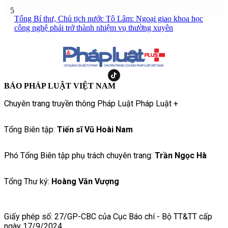
5
Tổng Bí thư, Chủ tịch nước Tô Lâm: Ngoại giao khoa học
công nghệ phải trở thành nhiệm vụ thường xuyên
BÁO PHÁP LUẬT VIỆT NAM
Chuyên trang truyền thông Pháp Luật Pháp Luật +
Tổng Biên tập:
Tiến sĩ Vũ Hoài Nam
Phó Tổng Biên tập phụ trách chuyên trang:
Trần Ngọc Hà
Tổng Thư ký:
Hoàng Văn Vượng
Giấy phép số: 27/GP-CBC của Cục Báo chí - Bộ TT&TT cấp
ngày 17/9/2024