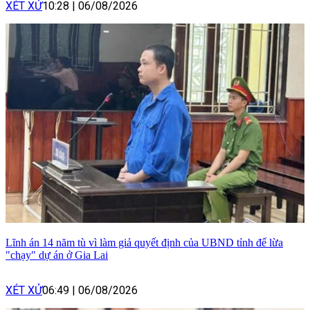
XÉT XỬ
10:28
|
06/08/2026
Lĩnh án 14 năm tù vì làm giả quyết định của UBND tỉnh để lừa
"chạy" dự án ở Gia Lai
XÉT XỬ
06:49
|
06/08/2026