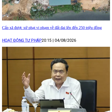
Cấp xã được xử phạt vi phạm về đất đai lên đến 250 triệu đồng
HOẠT ĐỘNG TƯ PHÁP
20:15
|
04/08/2026