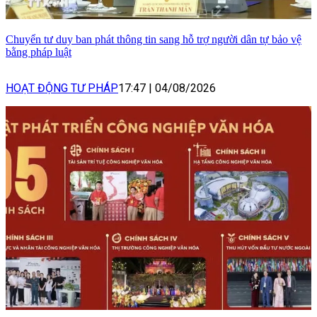
Chuyển tư duy ban phát thông tin sang hỗ trợ người dân tự bảo vệ
bằng pháp luật
HOẠT ĐỘNG TƯ PHÁP
17:47
|
04/08/2026