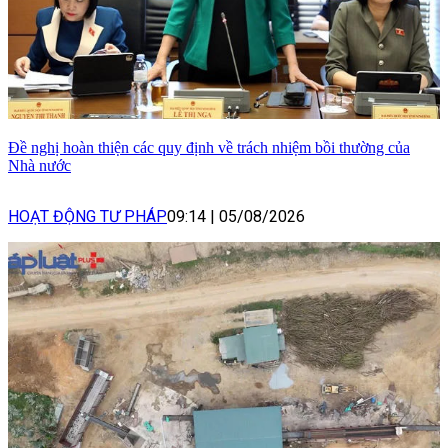
Đề nghị hoàn thiện các quy định về trách nhiệm bồi thường của
Nhà nước
HOẠT ĐỘNG TƯ PHÁP
09:14
|
05/08/2026