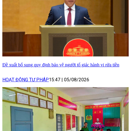
Đề xuất bổ sung quy định bảo vệ người tố giác hành vi rửa tiền
HOẠT ĐỘNG TƯ PHÁP
15:47
|
05/08/2026