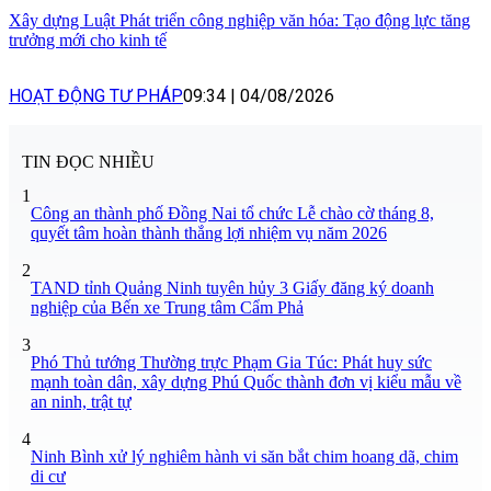
Xây dựng Luật Phát triển công nghiệp văn hóa: Tạo động lực tăng
trưởng mới cho kinh tế
HOẠT ĐỘNG TƯ PHÁP
09:34
|
04/08/2026
TIN ĐỌC NHIỀU
1
Công an thành phố Đồng Nai tổ chức Lễ chào cờ tháng 8,
quyết tâm hoàn thành thắng lợi nhiệm vụ năm 2026
2
TAND tỉnh Quảng Ninh tuyên hủy 3 Giấy đăng ký doanh
nghiệp của Bến xe Trung tâm Cẩm Phả
3
Phó Thủ tướng Thường trực Phạm Gia Túc: Phát huy sức
mạnh toàn dân, xây dựng Phú Quốc thành đơn vị kiểu mẫu về
an ninh, trật tự
4
Ninh Bình xử lý nghiêm hành vi săn bắt chim hoang dã, chim
di cư