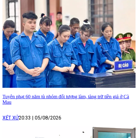
Tuyên phạt 60 năm tù nhóm đối tượng làm, tàng trữ tiền giả ở Cà
Mau
XÉT XỬ
20:33
|
05/08/2026