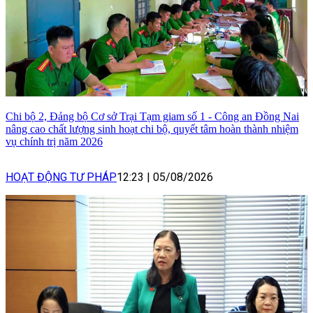
Chi bộ 2, Đảng bộ Cơ sở Trại Tạm giam số 1 - Công an Đồng Nai
nâng cao chất lượng sinh hoạt chi bộ, quyết tâm hoàn thành nhiệm
vụ chính trị năm 2026
HOẠT ĐỘNG TƯ PHÁP
12:23
|
05/08/2026