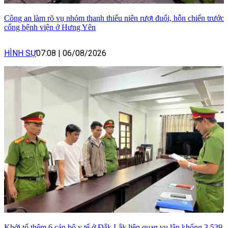
Công an làm rõ vụ nhóm thanh thiếu niên rượt đuổi, hỗn chiến trước
cổng bệnh viện ở Hưng Yên
HÌNH SỰ
07:08
|
06/08/2026
Khởi tố thêm 6 cán bộ y tế ở Đắk Lắk liên quan vụ lập khống 3.539