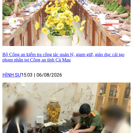
Bộ Công an kiểm tra công tác quản lý, giam giữ, giáo dục cải tạo
phạm nhân tại Công an tỉnh Cà Mau
HÌNH SỰ
15:03
|
06/08/2026