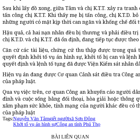
Sau khi lấy đồ xong, giữa Tâm và chị K.T.T. xảy ra tran
tấn công chị K.T.T. Khi thấy mẹ bị tấn công, chị K.T.D. b
những người có mặt kịp thời can ngăn và khống chế đối 
Hậu quả, cả hai nạn nhân đều bị thương và phải điều trị 
chị K.T.D. và chị K.T.T. đã ổn định, đang tiếp tục được theo 
Căn cứ các tài liệu, chứng cứ thu thập được trong quá 
quyết định khởi tố vụ án hình sự, khởi tố bị can và lệnh
quyết định và lệnh tố tụng đã được Viện Kiểm sát nhân d
Hiện vụ án đang được Cơ quan Cảnh sát điều tra Công an 
của pháp luật.
Qua vụ việc trên, cơ quan Công an khuyến cáo người dân
đình và cuộc sống bằng đối thoại, hòa giải hoặc thông 
xâm phạm sức khỏe, tính mạng của người khác đều có th
của pháp luật
Tags:
Nguyễn Văn Tâm
giết người
xã Sơn Đông
Khởi tố vụ án hình sự
Công an tỉnh Phú Thọ
BÀI LIÊN QUAN