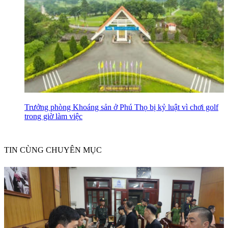
Trưởng phòng Khoáng sản ở Phú Thọ bị kỷ luật vì chơi golf
trong giờ làm việc
TIN CÙNG CHUYÊN MỤC