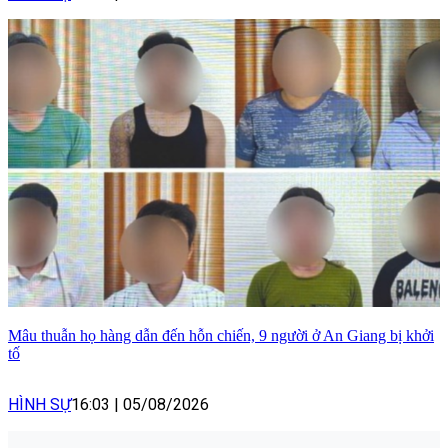
Mâu thuẫn họ hàng dẫn đến hỗn chiến, 9 người ở An Giang bị khởi
tố
HÌNH SỰ
16:03
|
05/08/2026