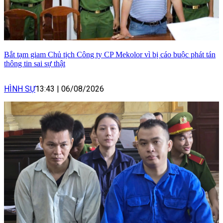
Bắt tạm giam Chủ tịch Công ty CP Mekolor vì bị cáo buộc phát tán
thông tin sai sự thật
HÌNH SỰ
13:43
|
06/08/2026