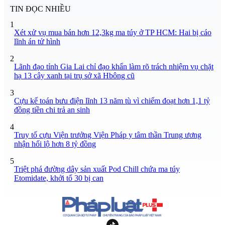
TIN ĐỌC NHIỀU
1
Xét xử vụ mua bán hơn 12,3kg ma túy ở TP HCM: Hai bị cáo
lĩnh án tử hình
2
Lãnh đạo tỉnh Gia Lai chỉ đạo khẩn làm rõ trách nhiệm vụ chặt
hạ 13 cây xanh tại trụ sở xã Hbông cũ
3
Cựu kế toán bưu điện lĩnh 13 năm tù vì chiếm đoạt hơn 1,1 tỷ
đồng tiền chi trả an sinh
4
Truy tố cựu Viện trưởng Viện Pháp y tâm thần Trung ương
nhận hối lộ hơn 8 tỷ đồng
5
Triệt phá đường dây sản xuất Pod Chill chứa ma túy
Etomidate, khởi tố 30 bị can