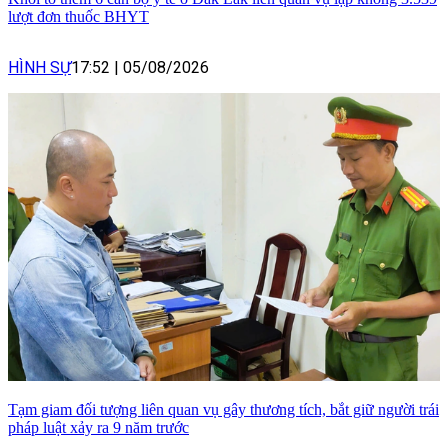
lượt đơn thuốc BHYT
HÌNH SỰ
17:52
|
05/08/2026
Tạm giam đối tượng liên quan vụ gây thương tích, bắt giữ người trái
pháp luật xảy ra 9 năm trước