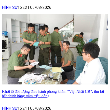
HÌNH SỰ
16:23
|
05/08/2026
Khởi tố đối tượng điều hành phòng khám "Việt Nhật CB", thu lợi
bất chính hàng trăm triệu đồng
HÌNH SỰ
16:21
|
05/08/2026