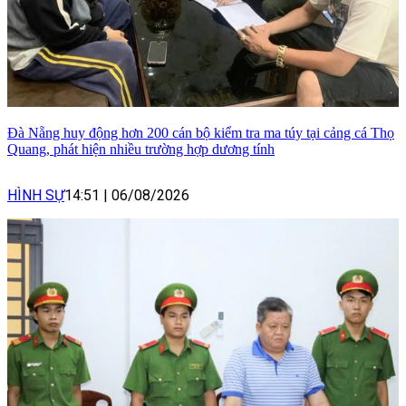
Đà Nẵng huy động hơn 200 cán bộ kiểm tra ma túy tại cảng cá Thọ
Quang, phát hiện nhiều trường hợp dương tính
HÌNH SỰ
14:51
|
06/08/2026