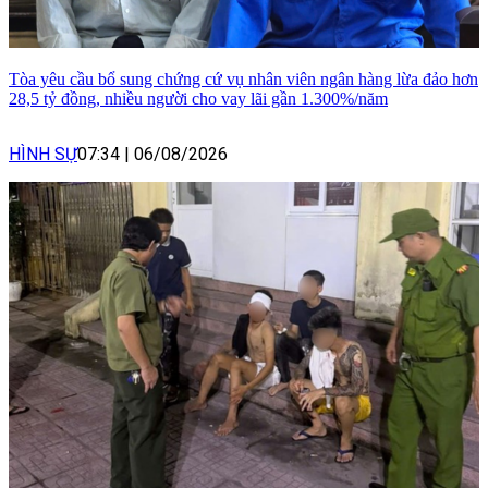
Tòa yêu cầu bổ sung chứng cứ vụ nhân viên ngân hàng lừa đảo hơn
28,5 tỷ đồng, nhiều người cho vay lãi gần 1.300%/năm
HÌNH SỰ
07:34
|
06/08/2026