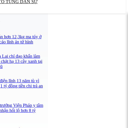
TỐ TỤNG DÂN SỰ
U
n hơn 12,3kg ma túy ở
áo lĩnh án tử hình
a Lai chỉ đạo khẩn làm
 chặt hạ 13 cây xanh tại
cũ
iện lĩnh 13 năm tù vì
1 tỷ đồng tiền chi trả an
 trưởng Viện Pháp y tâm
hận hối lộ hơn 8 tỷ