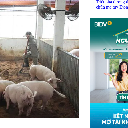
Triệt phá đường d
chứa ma túy Etomi
.