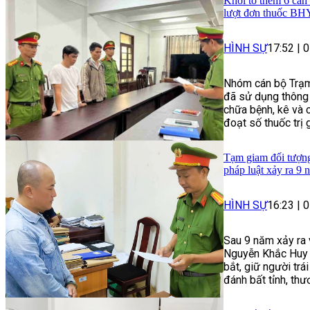
Khởi tố thêm 6 cán
lượt đơn thuốc B
HÌNH SỰ
17:52
|
0
Nhóm cán bộ Trạm
đã sử dụng thông 
chữa bệnh, kê và 
đoạt số thuốc trị 
Tạm giam đối tượng 
pháp luật xảy ra 9 
HÌNH SỰ
16:23
|
0
Sau 9 năm xảy ra 
Nguyễn Khắc Huy đ
bắt, giữ người trá
đánh bất tỉnh, thư