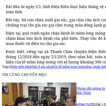
Bắt đầu từ ngày 2/1, tỉnh Điện Biên thực hiện tháng vệ 
toàn tỉnh.
Bởi vậy, bà con chăn nuôi gia súc, gia cầm cần tích c
chuồng trại cho gia súc gia cầm trong mùa đông lạnh 
Hiện tại, quá trình ngăn chặn bệnh lở mồm long móng 
chậm khai báo dịch bệnh còn phổ biến. Thay vào đó b
mua thuốc về điều trị cho gia súc.
Được biết, riêng tại xã Thanh Chăn (huyện Điện Biên)
tháng 12/2018 đến ngày 2/1/2019, theo nắm bắt, toàn x
hiện của lở mồm long móng với số lượng khoảng 300 con;
Tags:
bệnh trên lợn
bệnh ở gia súc
dịch lở mồm long móng
báo pháp luậ
TIN CÙNG CHUYÊN MỤC
Nhóm đối tượng bị t
Bắc Ninh
HÌNH SỰ
20:06
|
0