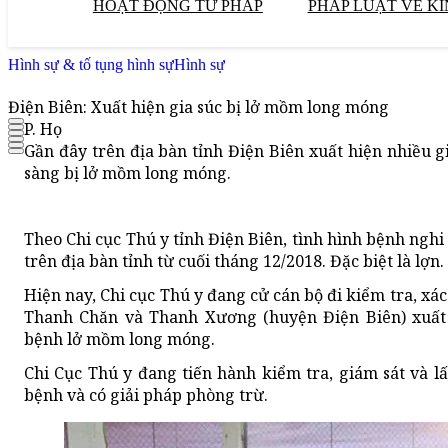
HOẠT ĐỘNG TƯ PHÁP
PHÁP LUẬT VỀ KI
Hình sự & tố tụng hình sự
Hình sự
Điện Biên: Xuất hiện gia súc bị lở mồm long móng
P. Họ
Gần đây trên địa bàn tỉnh Điện Biên xuất hiện nhiều g
sàng bị lở mồm long móng.
Theo Chi cục Thú y tỉnh Điện Biên, tình hình bệnh ngh
trên địa bàn tỉnh từ cuối tháng 12/2018. Đặc biệt là lợn.
Hiện nay, Chi cục Thú y đang cử cán bộ đi kiểm tra, xác
Thanh Chăn và Thanh Xương (huyện Điện Biên) xuất 
bệnh lở mồm long móng.
Chi Cục Thú y đang tiến hành kiểm tra, giám sát và l
bệnh và có giải pháp phòng trừ.