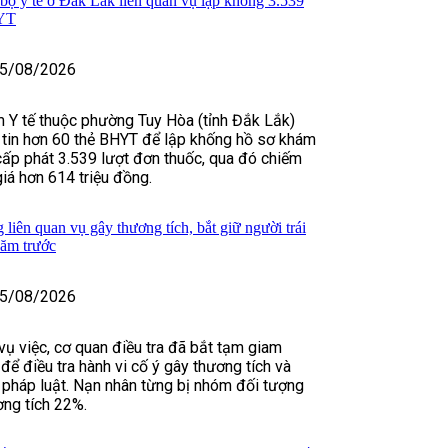
 bộ y tế ở Đắk Lắk liên quan vụ lập khống 3.539
HYT
5/08/2026
 Y tế thuộc phường Tuy Hòa (tỉnh Đắk Lắk)
tin hơn 60 thẻ BHYT để lập khống hồ sơ khám
cấp phát 3.539 lượt đơn thuốc, qua đó chiếm
giá hơn 614 triệu đồng.
liên quan vụ gây thương tích, bắt giữ người trái
năm trước
5/08/2026
vụ việc, cơ quan điều tra đã bắt tạm giam
ể điều tra hành vi cố ý gây thương tích và
i pháp luật. Nạn nhân từng bị nhóm đối tượng
ơng tích 22%.