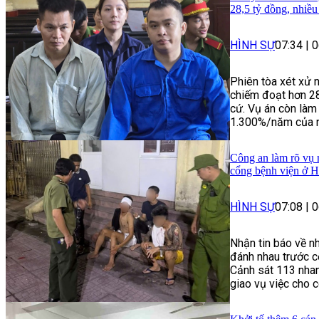
28,5 tỷ đồng, nhiề
HÌNH SỰ
07:34
|
0
Phiên tòa xét xử 
chiếm đoạt hơn 2
cứ. Vụ án còn làm 
1.300%/năm của nh
Công an làm rõ vụ n
cổng bệnh viện ở 
HÌNH SỰ
07:08
|
0
Nhận tin báo về nh
đánh nhau trước c
Cảnh sát 113 nhan
giao vụ việc cho c