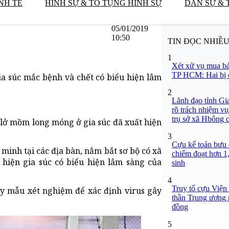
NH TẾ
HÌNH SỰ & TỐ TỤNG HÌNH SỰ
DÂN SỰ & 
05/01/2019
10:50
TIN ĐỌC NHIỀ
1
Xét xử vụ mua bá
TP HCM: Hai bị c
ia súc mắc bệnh và chết có biểu hiện lâm
2
Lãnh đạo tỉnh Gi
rõ trách nhiệm vụ
trụ sở xã Hbông 
i lở mồm long móng ở gia súc đã xuất hiện
3
Cựu kế toán bưu đ
 minh tại các địa bàn, nắm bắt sơ bộ có xã
chiếm đoạt hơn 1,
hiện gia súc có biểu hiện lâm sàng của
sinh
4
Truy tố cựu Viện
ấy mẫu xét nghiệm để xác định virus gây
thần Trung ương n
đồng
5