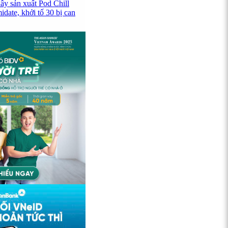
ây sản xuất Pod Chill
date, khởi tố 30 bị can