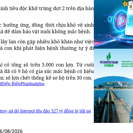
sinh tiêu độc khử trùng đợt 2 trên địa bàn
ực hưởng ứng, đồng thời chịu khó vệ sinh
giá để đảm báo vật nuôi không mắc bệnh.
lây lan còn gặp nhiều khó khăn như việc
à con khi phát hiện bệnh thường tự ý đi
 có tổng số trên 3.000 con lợn. Từ cuối
ã đã có 9 hộ có gia súc mắc bệnh có biểu
 số lợn chết thống kê sơ bộ trên 30 con.
t
Điện Biên
Phapluatplus
ruy nã đỏ Interpol lừa đảo 327 tỷ đồng bị bắt tại
6/08/2026