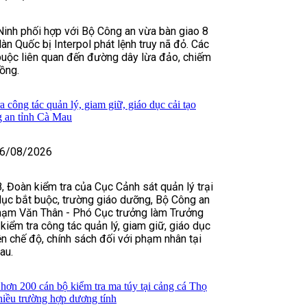
Ninh phối hợp với Bộ Công an vừa bàn giao 8
n Quốc bị Interpol phát lệnh truy nã đỏ. Các
buộc liên quan đến đường dây lừa đảo, chiếm
ồng.
 công tác quản lý, giam giữ, giáo dục cải tạo
g an tỉnh Cà Mau
6/08/2026
, Đoàn kiểm tra của Cục Cảnh sát quản lý trại
dục bắt buộc, trường giáo dưỡng, Bộ Công an
hạm Văn Thân - Phó Cục trưởng làm Trưởng
kiểm tra công tác quản lý, giam giữ, giáo dục
ện chế độ, chính sách đối với phạm nhân tại
au.
ơn 200 cán bộ kiểm tra ma túy tại cảng cá Thọ
hiều trường hợp dương tính