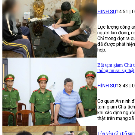
HÌNH SỰ
14:51
|
0
Lực lượng công an
người lao động, c
Chỉ trong đợt ra q
đã được phát hiện
hợp.
Bắt tạm giam Chủ t
thông tin sai sự thật
HÌNH SỰ
13:43
|
0
Cơ quan An ninh đ
tạm giam Chủ tịch
khi xác định người
thật trên mạng xã 
Tòa yêu cầu bổ sun