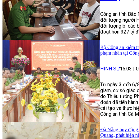
Công an tỉnh Bắc 
đối tượng người Hà
đối tượng bị cáo 
đoạt hơn 327 tỷ đ
Bộ Công an kiểm tra
phạm nhân tại Côn
HÌNH SỰ
15:03
|
0
Từ ngày 3 đến 6/8
giam, cơ sở giáo 
do Thiếu tướng P
đoàn đã tiến hành 
cải tạo và thực hi
Công an tỉnh Cà M
Đà Nẵng huy động h
Quang, phát hiện n