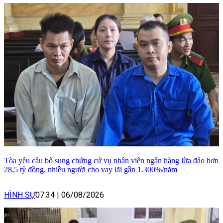
Tòa yêu cầu bổ sung chứng cứ vụ nhân viên ngân hàng lừa đảo hơn
28,5 tỷ đồng, nhiều người cho vay lãi gần 1.300%/năm
HÌNH SỰ
07:34
|
06/08/2026