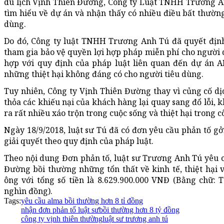
du lịch Vịnh Thiên Đường, Công ty Luật TNHH Trương A
tìm hiểu về dự án và nhận thấy có nhiều điều bất thườ
dùng.
Do đó, Công ty luật TNHH Trương Anh Tú đã quyết định 
tham gia bảo vệ quyền lợi hợp pháp miễn phí cho người
hợp với quy định của pháp luật liên quan đến dự án 
những thiệt hại không đáng có cho người tiêu dùng.
Tuy nhiên, Công ty Vịnh Thiên Đường thay vì củng cố dịc
thỏa các khiếu nại của khách hàng lại quay sang đổ lỗi, 
ra rất nhiều xáo trộn trong cuộc sống và thiệt hại trong c
Ngày 18/9/2018, luật sư Tú đã có đơn yêu cầu phản tố 
giải quyết theo quy định của pháp luật.
Theo nội dung Đơn phản tố, luật sư Trương Anh Tú yêu 
Đường bồi thường những tổn thất về kinh tế, thiệt hại về
ông với tổng số tiền là 8.629.900.000 VNĐ (Bằng chữ: 
nghìn đồng).
Tags:
yêu cầu alma bồi thường hơn 8 tỉ đồng
nhận đơn phản tố luật sư
bồi thường hơn 8 tỷ đồng
công ty vịnh thiên thường
luật sư trương anh tú