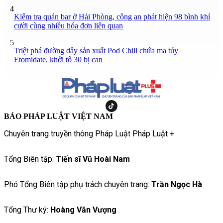
4
Kiểm tra quán bar ở Hải Phòng, công an phát hiện 98 bình khí
cười cùng nhiều hóa đơn liên quan
5
Triệt phá đường dây sản xuất Pod Chill chứa ma túy
Etomidate, khởi tố 30 bị can
BÁO PHÁP LUẬT VIỆT NAM
Chuyên trang truyền thông Pháp Luật Pháp Luật +
Tổng Biên tập:
Tiến sĩ Vũ Hoài Nam
Phó Tổng Biên tập phụ trách chuyên trang:
Trần Ngọc Hà
Tổng Thư ký:
Hoàng Văn Vượng