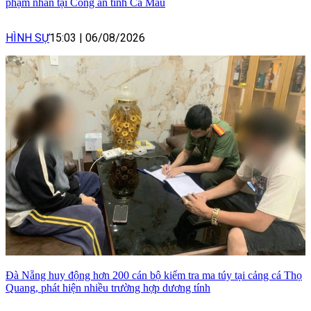
phạm nhân tại Công an tỉnh Cà Mau
HÌNH SỰ
15:03
|
06/08/2026
Đà Nẵng huy động hơn 200 cán bộ kiểm tra ma túy tại cảng cá Thọ
Quang, phát hiện nhiều trường hợp dương tính