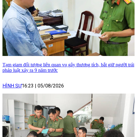
Tạm giam đối tượng liên quan vụ gây thương tích, bắt giữ người trái
pháp luật xảy ra 9 năm trước
HÌNH SỰ
16:23
|
05/08/2026