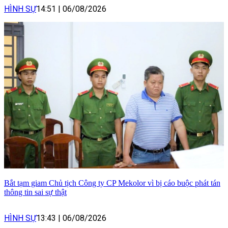
HÌNH SỰ
14:51
|
06/08/2026
Bắt tạm giam Chủ tịch Công ty CP Mekolor vì bị cáo buộc phát tán
thông tin sai sự thật
HÌNH SỰ
13:43
|
06/08/2026