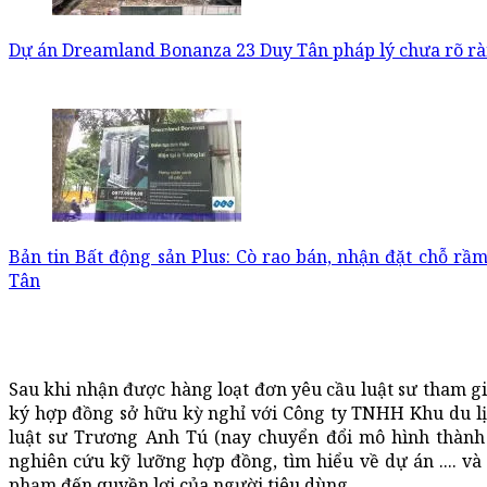
Dự án Dreamland Bonanza 23 Duy Tân pháp lý chưa rõ ràn
Bản tin Bất động sản Plus: Cò rao bán, nhận đặt chỗ r
Tân
Sau khi nhận được hàng loạt đơn yêu cầu luật sư tham gi
ký hợp đồng sở hữu kỳ nghỉ với Công ty TNHH Khu du l
luật sư Trương Anh Tú (nay chuyển đổi mô hình thàn
nghiên cứu kỹ lưỡng hợp đồng, tìm hiểu về dự án .... v
phạm đến quyền lợi của người tiêu dùng.