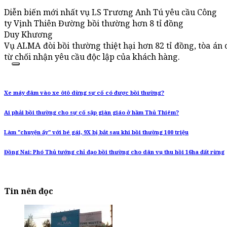
Diễn biến mới nhất vụ LS Trương Anh Tú yêu cầu Công
ty Vịnh Thiên Đường bồi thường hơn 8 tỉ đồng
Duy Khương
Vụ ALMA đòi bồi thường thiệt hại hơn 82 tỉ đồng, tòa án
từ chối nhận yêu cầu độc lập của khách hàng.
Xe máy đâm vào xe ôtô dừng sự cố có được bồi thường?
Ai phải bồi thường cho sự cố sập giàn giáo ở hầm Thủ Thiêm?
Làm "chuyện ấy" với bé gái, 9X bị bắt sau khi bồi thường 100 triệu
Đồng Nai: Phó Thủ tướng chỉ đạo bồi thường cho dân vụ thu hồi 16ha đất rừng
Tin nên đọc