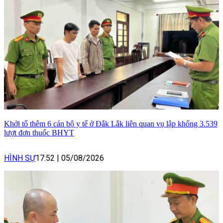
Khởi tố thêm 6 cán bộ y tế ở Đắk Lắk liên quan vụ lập khống 3.539
lượt đơn thuốc BHYT
HÌNH SỰ
17:52
|
05/08/2026