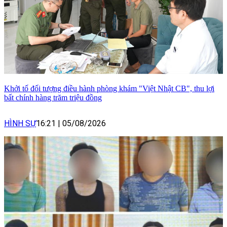
Khởi tố đối tượng điều hành phòng khám "Việt Nhật CB", thu lợi
bất chính hàng trăm triệu đồng
HÌNH SỰ
16:21
|
05/08/2026