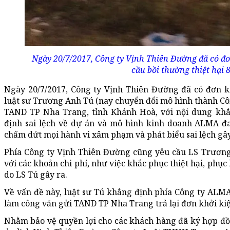
Ngày 20/7/2017, Công ty Vịnh Thiên Đường đã có đ
cầu bồi thường thiệt hại 8
Ngày 20/7/2017, Công ty Vịnh Thiên Đường đã có đơn 
luật sư Trương Anh Tú (nay chuyển đổi mô hình thành C
TAND TP Nha Trang, tỉnh Khánh Hoà, với nội dung kh
định sai lệch về dự án và mô hình kinh doanh ALMA đa
chấm dứt mọi hành vi xâm phạm và phát biểu sai lệch gâ
Phía Công ty Vịnh Thiên Đường cũng yêu cầu LS Trương
với các khoản chi phí, như việc khắc phục thiệt hại, phục
do LS Tú gây ra.
Về vấn đề này, luật sư Tú khẳng định phía Công ty ALMA 
làm công văn gửi TAND TP Nha Trang trả lại đơn khởi kiệ
Nhằm bảo vệ quyền lợi cho các khách hàng đã ký hợp đ