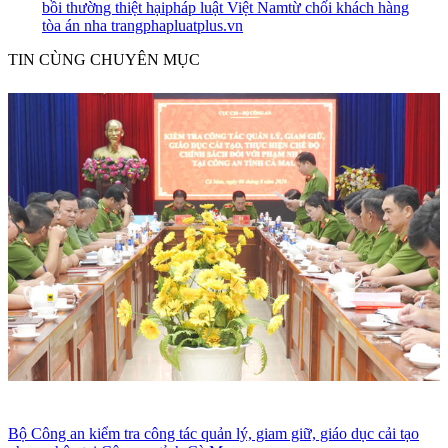
bồi thường thiệt hại
pháp luật Việt Nam
từ chối khách hàng
tòa án nha trang
phapluatplus.vn
TIN CÙNG CHUYÊN MỤC
Bộ Công an kiểm tra công tác quản lý, giam giữ, giáo dục cải tạo