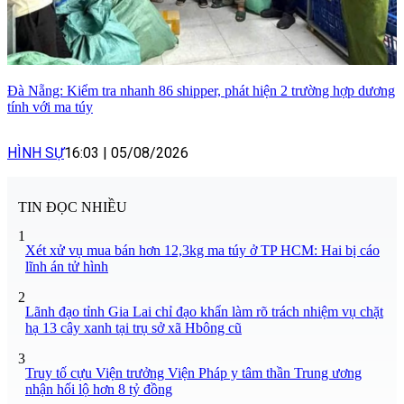
Đà Nẵng: Kiểm tra nhanh 86 shipper, phát hiện 2 trường hợp dương
tính với ma túy
HÌNH SỰ
16:03
|
05/08/2026
TIN ĐỌC NHIỀU
1
Xét xử vụ mua bán hơn 12,3kg ma túy ở TP HCM: Hai bị cáo
lĩnh án tử hình
2
Lãnh đạo tỉnh Gia Lai chỉ đạo khẩn làm rõ trách nhiệm vụ chặt
hạ 13 cây xanh tại trụ sở xã Hbông cũ
3
Truy tố cựu Viện trưởng Viện Pháp y tâm thần Trung ương
nhận hối lộ hơn 8 tỷ đồng