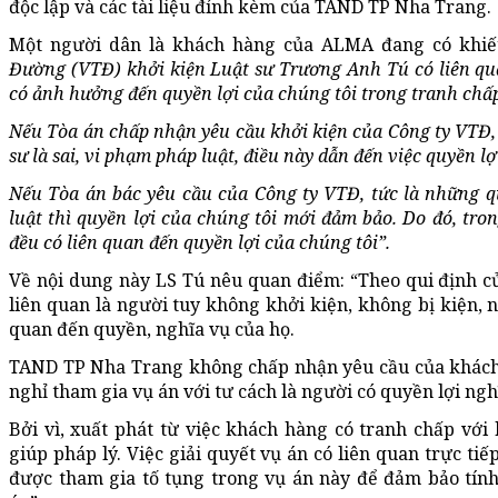
độc lập và các tài liệu đính kèm của TAND TP Nha Trang.
Một người dân là khách hàng của ALMA đang có khiếu
Đường (VTĐ) khởi kiện Luật sư Trương Anh Tú có liên qua
có ảnh hưởng đến quyền lợi của chúng tôi trong tranh chấ
Nếu Tòa án chấp nhận yêu cầu khởi kiện của Công ty VTĐ, 
sư là sai, vi phạm pháp luật, điều này dẫn đến việc quyền 
Nếu Tòa án bác yêu cầu của Công ty VTĐ, tức là những 
luật thì quyền lợi của chúng tôi mới đảm bảo. Do đó, tro
đều có liên quan đến quyền lợi của chúng tôi”.
Về nội dung này LS Tú nêu quan điểm: “Theo qui định củ
liên quan là người tuy không khởi kiện, không bị kiện, n
quan đến quyền, nghĩa vụ của họ.
TAND TP Nha Trang không chấp nhận yêu cầu của khách
nghỉ tham gia vụ án với tư cách là người có quyền lợi ng
Bởi vì, xuất phát từ việc khách hàng có tranh chấp với
giúp pháp lý. Việc giải quyết vụ án có liên quan trực ti
được tham gia tố tụng trong vụ án này để đảm bảo tính