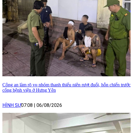
Công an làm rõ vụ nhóm thanh thiếu niên rượt đuổi, hỗn chiến trước
cổng bệnh viện ở Hưng Yên
HÌNH SỰ
07:08
|
06/08/2026