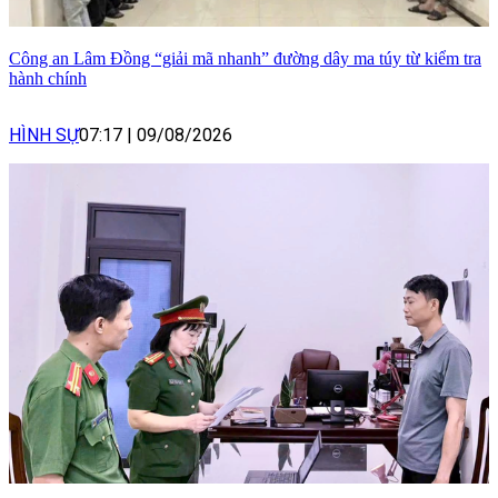
Công an Lâm Đồng “giải mã nhanh” đường dây ma túy từ kiểm tra
hành chính
HÌNH SỰ
07:17
|
09/08/2026