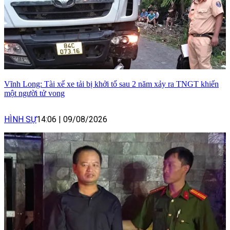
Vĩnh Long: Tài xế xe tải bị khởi tố sau 2 năm xảy ra TNGT khiến
một người tử vong
HÌNH SỰ
14:06
|
09/08/2026