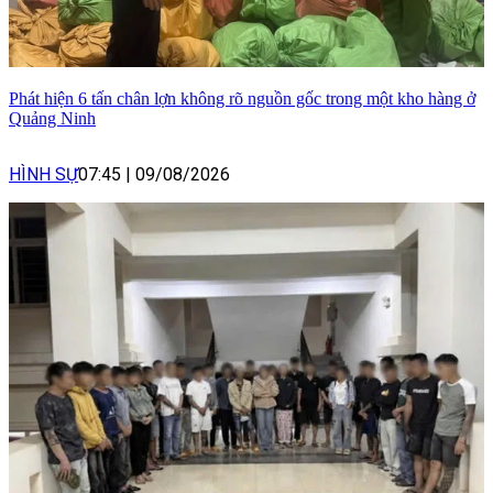
Phát hiện 6 tấn chân lợn không rõ nguồn gốc trong một kho hàng ở
Quảng Ninh
HÌNH SỰ
07:45
|
09/08/2026