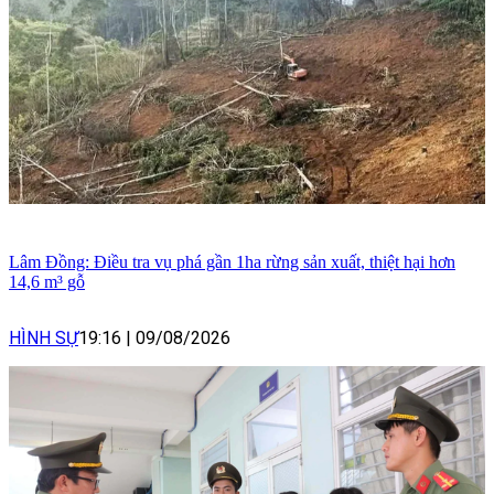
Lâm Đồng: Điều tra vụ phá gần 1ha rừng sản xuất, thiệt hại hơn
14,6 m³ gỗ
HÌNH SỰ
19:16
|
09/08/2026