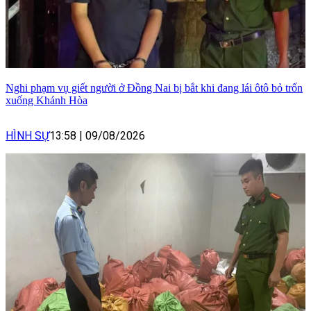
Nghi phạm vụ giết người ở Đồng Nai bị bắt khi đang lái ôtô bỏ trốn
xuống Khánh Hòa
HÌNH SỰ
13:58
|
09/08/2026