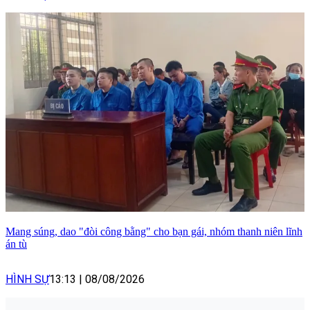
Mang súng, dao "đòi công bằng" cho bạn gái, nhóm thanh niên lĩnh
án tù
HÌNH SỰ
13:13
|
08/08/2026