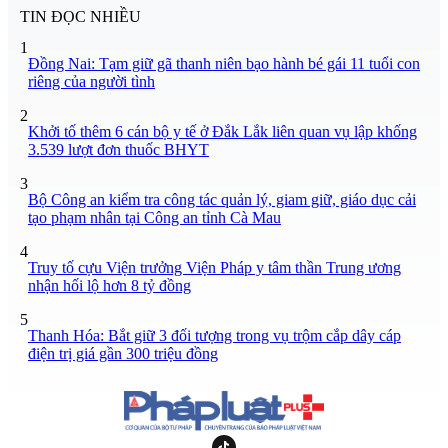
TIN ĐỌC NHIỀU
1
Đồng Nai: Tạm giữ gã thanh niên bạo hành bé gái 11 tuổi con
riêng của người tình
2
Khởi tố thêm 6 cán bộ y tế ở Đắk Lắk liên quan vụ lập khống
3.539 lượt đơn thuốc BHYT
3
Bộ Công an kiểm tra công tác quản lý, giam giữ, giáo dục cải
tạo phạm nhân tại Công an tỉnh Cà Mau
4
Truy tố cựu Viện trưởng Viện Pháp y tâm thần Trung ương
nhận hối lộ hơn 8 tỷ đồng
5
Thanh Hóa: Bắt giữ 3 đối tượng trong vụ trộm cắp dây cáp
điện trị giá gần 300 triệu đồng