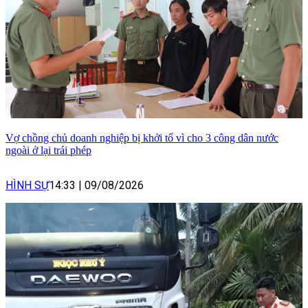
Vợ chồng chủ doanh nghiệp bị khởi tố vì cho 3 công dân nước
ngoài ở lại trái phép
HÌNH SỰ
14:33
|
09/08/2026