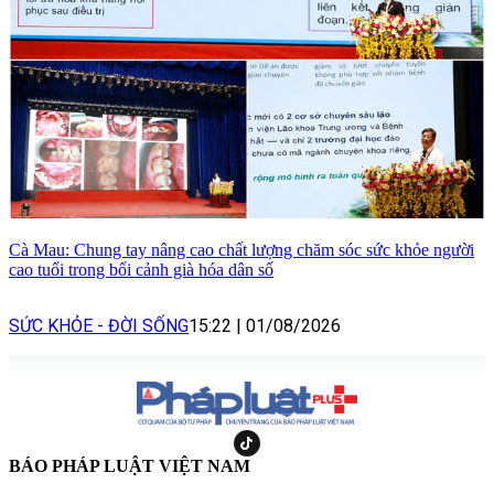
Cà Mau: Chung tay nâng cao chất lượng chăm sóc sức khỏe người
cao tuổi trong bối cảnh già hóa dân số
SỨC KHỎE - ĐỜI SỐNG
15:22
|
01/08/2026
BÁO PHÁP LUẬT VIỆT NAM