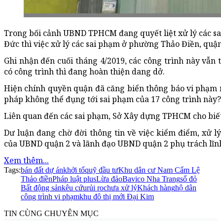
Trong bối cảnh UBND TPHCM đang quyết liệt xử lý các sa
Đức thì việc xử lý các sai phạm ở phường Thảo Điền, quận
Ghi nhận đến cuối tháng 4/2019, các công trình này vẫn t
có công trình thì đang hoàn thiện dang dở.
Hiện chính quyền quận đã căng biển thông báo vi phạm nh
pháp không thể đụng tới sai phạm của 17 công trình này?
Liên quan đến các sai phạm, Sở Xây dựng TPHCM cho biết đ
Dư luận đang chờ đời thông tin về việc kiểm điểm, xử 
của UBND quận 2 và lãnh đạo UBND quận 2 phụ trách lĩnh 
Xem thêm...
Tags:
bán đất dự án
khởi tố
quỹ đầu tư
Khu dân cư Nam Cẩm Lệ
Thảo điền
Pháp luật plus
Lừa đảo
Bavico Nha Trang
sổ đỏ
Bất động sản
kêu cứu
rủi ro
chưa xử lý
Khách hàng
hộ dân
công trình vi phạm
khu đô thị mới Đại Kim
TIN CÙNG CHUYÊN MỤC