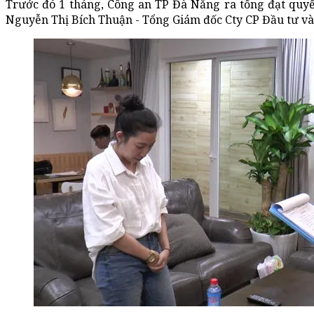
Trước đó 1 tháng, Công an TP Đà Nẵng ra tống đạt quyết
Nguyễn Thị Bích Thuận - Tổng Giám đốc Cty CP Đầu tư và P