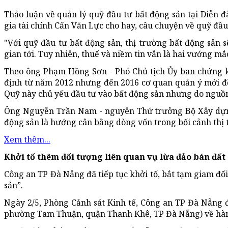
Thảo luận về quản lý quỹ đầu tư bất động sản tại Diễn đ
gia tài chính Cấn Văn Lực cho hay, câu chuyện về quỹ đầ
"Với quỹ đầu tư bất động sản, thị trường bất động sản s
gian tới. Tuy nhiên, thuế và niềm tin vẫn là hai vướng mắ
Theo ông Phạm Hồng Sơn - Phó Chủ tịch Ủy ban chứng k
định từ năm 2012 nhưng đến 2016 cơ quan quản ý mới đ
Quỹ này chủ yếu đầu tư vào bất động sản nhưng do nguồn 
Ông Nguyễn Trần Nam - nguyên Thứ trưởng Bộ Xây dựng,
động sản là hướng cân bằng dòng vốn trong bối cảnh thị 
Xem thêm...
Khởi tố thêm đối tượng liên quan vụ lừa đảo bán đấ
Công an TP Đà Nẵng đã tiếp tục khởi tố, bắt tạm giam đố
sản”.
Ngày 2/5, Phòng Cảnh sát Kinh tế, Công an TP Đà Nẵng đ
phường Tam Thuận, quận Thanh Khê, TP Đà Nẵng) về hành 