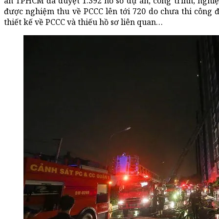
an TPHCM đã duyệt 1.392 hồ sơ dự án, công trình; nghiệ
được nghiệm thu về PCCC lên tới 720 do chưa thi công
thiết kế về PCCC và thiếu hồ sơ liên quan…