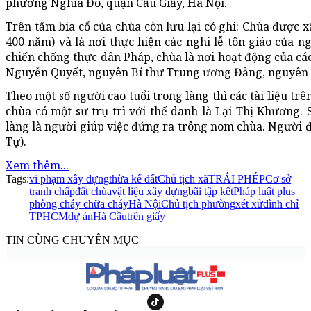
phường Nghĩa Đô, quận Cầu Giấy, Hà Nội.
Trên tấm bia cổ của chùa còn lưu lại có ghi: Chùa được 
400 năm) và là nơi thực hiện các nghi lễ tôn giáo của n
chiến chống thực dân Pháp, chùa là nơi hoạt động của cá
Nguyễn Quyết, nguyên Bí thư Trung ương Đảng, nguyên 
Theo một số người cao tuổi trong làng thì các tài liệu tr
chùa có một sư trụ trì với thế danh là Lại Thị Khương. 
làng là người giúp việc đứng ra trông nom chùa. Người đầ
Tự).
Xem thêm...
Tags:
vi phạm xây dựng
thừa kế đất
Chủ tịch xã
TRÁI PHÉP
Cơ sở
tranh chấp
đất chùa
vật liệu xây dựng
bãi tập kết
Pháp luật plus
phòng cháy chữa cháy
Hà Nội
Chủ tịch phường
xét xử
đình chỉ
TPHCM
dự án
Hà Cầu
trên giấy
TIN CÙNG CHUYÊN MỤC