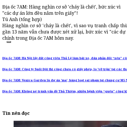
Địa ốc 7AM: Hàng nghìn cơ sở 'cháy là chết', bức xúc vì
"các dự án lớn đều nằm trên giấy"!
Tú Anh (tổng hợp)
Hàng nghìn cơ sở 'cháy là chết', vì sao vụ tranh chấp th
gần 13 năm vẫn chưa được xét xử lại, bức xúc vì "các dự 
chính trong Địa ốc 7AM hôm nay.
Địa ốc 7AM: Hà Nội lấy đất công viên Thủ Lệ làm bãi xe, dân phản đối “xén” c
Địa ốc 7AM: Công ty Suối Đôi thi công chưa có giấy phép, lo 'vỡ trận' tại các t
Địa ốc 7AM: Venica Garden là dự án 'ma', hàng loạt sai phạm tại chung cư M5
Địa ốc 7AM: Không né tránh vấn đề Thủ Thiêm, nhiều bệnh viện “quên” công k
Tin nên đọc