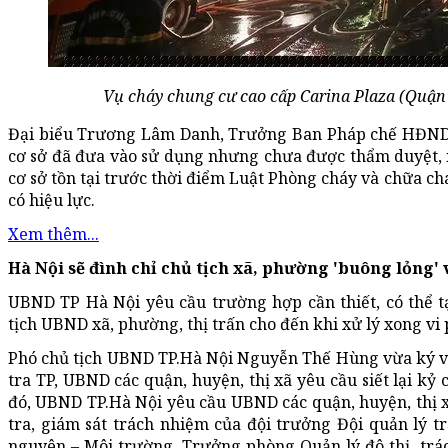
Vụ cháy chung cư cao cấp Carina Plaza (Quận
Đại biểu Trương Lâm Danh, Trưởng Ban Pháp chế HĐND 
cơ sở đã đưa vào sử dụng nhưng chưa được thẩm duyệt, 
cơ sở tồn tại trước thời điểm Luật Phòng cháy và chữa ch
có hiệu lực.
Xem thêm...
Hà Nội sẽ đình chỉ chủ tịch xã, phường 'buông lỏng'
UBND TP Hà Nội yêu cầu trường hợp cần thiết, có thể 
tịch UBND xã, phường, thị trấn cho đến khi xử lý xong vi
Phó chủ tịch UBND TP.Hà Nội Nguyễn Thế Hùng vừa ký vă
tra TP, UBND các quận, huyện, thị xã yêu cầu siết lại kỷ
đó, UBND TP.Hà Nội yêu cầu UBND các quận, huyện, thị x
tra, giám sát trách nhiệm của đội trưởng Đội quản lý t
nguyên – Môi trường, Trưởng phòng Quản lý đô thị, tr