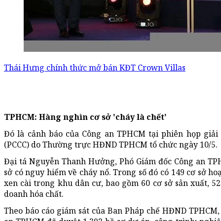
Thái Hưng chính thức mở bán KĐT Crown Villas
TPHCM: Hàng nghìn cơ sở 'cháy là chết'
Đó là cảnh báo của Công an TPHCM tại phiên họp giải 
(PCCC) do Thường trực HĐND TPHCM tổ chức ngày 10/5.
Đại tá Nguyễn Thanh Hưởng, Phó Giám đốc Công an TPHC
sở có nguy hiểm về cháy nổ. Trong số đó có 149 cơ sở ho
xen cài trong khu dân cư, bao gồm 60 cơ sở sản xuất, 52
doanh hóa chất.
Theo báo cáo giám sát của Ban Pháp chế HĐND TPHCM, t