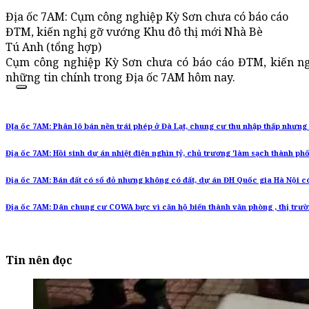
Địa ốc 7AM: Cụm công nghiệp Kỳ Sơn chưa có báo cáo
ĐTM, kiến nghị gỡ vướng Khu đô thị mới Nhà Bè
Tú Anh (tổng hợp)
Cụm công nghiệp Kỳ Sơn chưa có báo cáo ĐTM, kiến ngh
những tin chính trong Địa ốc 7AM hôm nay.
ĐỊa ốc 7AM: Phân lô bán nền trái phép ở Đà Lạt, chung cư thu nhập thấp nhưng
Địa ốc 7AM: Hồi sinh dự án nhiệt điện nghìn tỷ, chủ trương 'làm sạch thành ph
Địa ốc 7AM: Bán đất có sổ đỏ nhưng không có đất, dự án ĐH Quốc gia Hà Nội có
Địa ốc 7AM: Dân chung cư COWA bực vì căn hộ biến thành văn phòng , thị trườ
Tin nên đọc