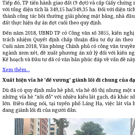
Tiếp đó, TP tiến hành giao đất (9 đợt) và cấp Giấy chứng
với tổng diện tích là 349,15 ha/349,35 ha. Đối với diện tíc
thành công tác bồi thường giải phóng mặt bằng, nhà đầu t
đất thực hiện dự án đợt cuối theo quy định.
Đến năm 2018, UBND TP có Công văn số 3855, kiến nghị 
trách nhiệm Quyết định chấp thuận đầu tư dự án theo
Cuối năm 2018, Văn phòng Chính phủ có công văn truyền 
ngành xem xét, đề xuất phương án xử lý đối với kiến n
Kế hoạch và Đầu tư đã có văn bản phúc đáp về vấn đề này
Xem thêm...
Xuất hiện vỉa hè 'đế vương' giành lối đi chung của đạ
Dù đã có quy định mẫu hè phố, vỉa hè đô thị nhưng một s
những vỉa hè "xôi đỗ" với nhiều kiểu lát gạch, đá khác n
lớn. Điều đáng nói, tại tuyến phố Láng Hạ, việc lát vỉa
đang giành lối đi của người dân.