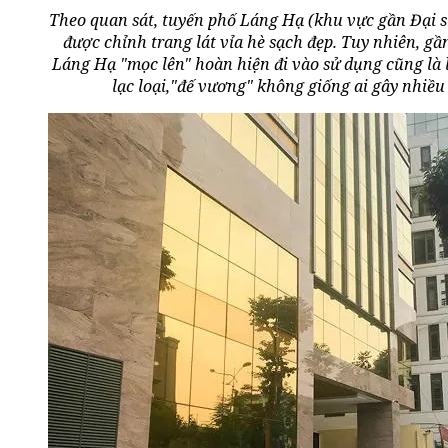
Theo quan sát, tuyến phố Láng Hạ (khu vực gần Đại s
được chỉnh trang lát vỉa hè sạch đẹp. Tuy nhiên, gầ
Láng Hạ "mọc lên" hoàn hiện đi vào sử dụng cũng là l
lạc loại,"đế vương" không giống ai gây nhiều 