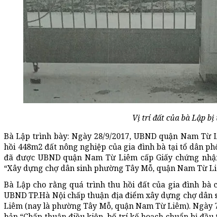
Vị trí đất của bà Lập bị 
Bà Lập trình bày: Ngày 28/9/2017, UBND quận Nam Từ 
hồi 448m2 đất nông nghiệp của gia đình bà tại tổ dân p
đã được UBND quận Nam Từ Liêm cấp Giấy chứng nhận
“Xây dựng chợ dân sinh phường Tây Mỗ, quận Nam Từ L
Bà Lập cho rằng quá trình thu hồi đất của gia đình bà c
UBND TP.Hà Nội chấp thuận địa điểm xây dựng chợ dân s
Liêm (nay là phường Tây Mỗ, quận Nam Từ Liêm). Ngày 
bản “Chấp thuận điều kiện, bố trí kế hoạch chuẩn bị đầu