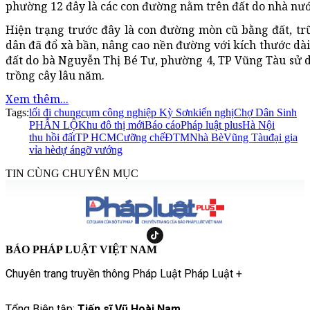
phường 12 đây là các con đường nằm trên đất do nhà nướ
Hiện trạng trước đây là con đường mòn cũ bằng đất, tr
dân đã đổ xà bần, nâng cao nền đường với kích thước dà
đất do bà Nguyễn Thị Bé Tư, phường 4, TP Vũng Tàu sử dụ
trồng cây lâu năm.
Xem thêm...
Tags:
lối đi chung
cụm công nghiệp Kỳ Sơn
kiến nghị
Chợ Dân Sinh
PHẪN LỘ
Khu đô thị mới
Báo cáo
Pháp luật plus
Hà Nội
thu hồi đất
TP HCM
Cưỡng chế
ĐTM
Nhà Bè
Vũng Tàu
đại gia
vỉa hè
dự án
gỡ vướng
TIN CÙNG CHUYÊN MỤC
BÁO PHÁP LUẬT VIỆT NAM
Chuyên trang truyền thông Pháp Luật Pháp Luật +
Tổng Biên tập:
Tiến sĩ Vũ Hoài Nam