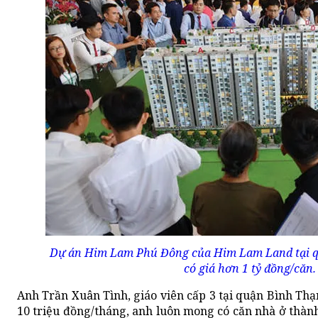
Dự án Him Lam Phú Đông của Him Lam Land tại qu
có giá hơn 1 tỷ đồng/căn
Anh Trần Xuân Tình, giáo viên cấp 3 tại quận Bình Th
10 triệu đồng/tháng, anh luôn mong có căn nhà ở thàn