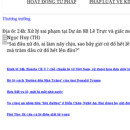
HOẠT ĐỘNG TƯ PHÁP
PHÁP LUẬT VỀ KI
Thương trường
Địa ốc 24h: Xử lý sai phạm tại Dự án 8B Lê Trực và giấc m
Ngọc Huy (TH)
“Sai đâu xử đó, ai làm nấy chịu, sao bây giờ cứ đổ hết 
mà trăm dâu cứ đổ hết lên đầu?”
Kinh tế 24h: Honda CR-V 7 chỗ chuẩn bị về Việt Nam, sử dụng hóa đơn giấy lã
Hé lộ sách 'Đường đến Nhà Trắng' của ông Donald Trump
Hơn 840 vụ lộ, mất bí mật nhà nước
Vụ công an nhận tiền "bồi dưỡng" ở Diễn Châu, Nghệ An: Hai dòng họ gửi đ
Phú Thọ: Đi câu cá bị điện giật tử vong