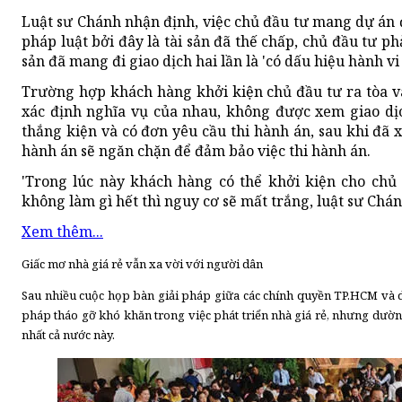
Luật sư Chánh nhận định, việc chủ đầu tư mang dự án
pháp luật bởi đây là tài sản đã thế chấp, chủ đầu tư ph
sản đã mang đi giao dịch hai lần là 'có dấu hiệu hành vi 
Trường hợp khách hàng khởi kiện chủ đầu tư ra tòa v
xác định nghĩa vụ của nhau, không được xem giao dị
thắng kiện và có đơn yêu cầu thi hành án, sau khi đã x
hành án sẽ ngăn chặn để đảm bảo việc thi hành án.
'Trong lúc này khách hàng có thể khởi kiện cho chủ
không làm gì hết thì nguy cơ sẽ mất trắng, luật sư Chá
Xem thêm...
Giấc mơ nhà giá rẻ vẫn xa vời với người dân
Sau nhiều cuộc họp bàn giải pháp giữa các chính quyền TP.HCM và d
pháp tháo gỡ khó khăn trong việc phát triển nhà giá rẻ, nhưng dườ
nhất cả nước này.