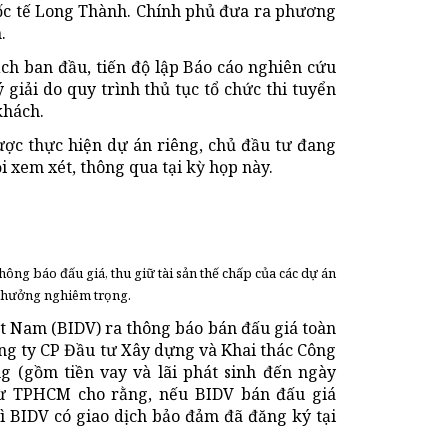
ốc tế Long Thành. Chính phủ đưa ra phương
.
ạch ban đầu, tiến độ lập Báo cáo nghiên cứu
giải do quy trình thủ tục tổ chức thi tuyển
khách.
được thực hiện dự án riêng, chủ đầu tư đang
i xem xét, thông qua tại kỳ họp này.
thông báo đấu giá, thu giữ tài sản thế chấp của các dự án
h hưởng nghiêm trọng.
ệt Nam (BIDV) ra thông báo bán đấu giá toàn
ông ty CP Đầu tư Xây dựng và Khai thác Công
ồng (gồm tiền vay và lãi phát sinh đến ngày
sư TPHCM cho rằng, nếu BIDV bán đấu giá
ì BIDV có giao dịch bảo đảm đã đăng ký tại