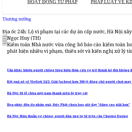
HOẠT ĐỘNG TƯ PHÁP
PHÁP LUẬT VỀ KI
Thương trường
Địa ốc 24h: Lộ vi phạm tại các dự án cấp nước, Hà Nội x
Ngọc Huy (TH)
Kiểm toán Nhà nước vừa công bố báo cáo kiểm toán hoạ
phát hiện nhiều vi phạm, thiếu sót và kiến nghị xử lý tài
Uẩn khúc khiến người chồng từng hiến thận cứu vợ trở thành kẻ thù không đ
Kết quả xổ số Vietlott 24/2: Giải Jackpot hơn 300 tỷ đồng chờ người chơi ma
Hà Nội: Đi lễ chùa một nam thanh niên bị truy sát
Họa phúc đều do nhân quả, Đức Phật chưa bao giờ dạy "dâng sao giải hạn"
Hà Nội: Mâu thuẫn vợ chồng, người đàn ông tự tử trên cầu Chương Dương