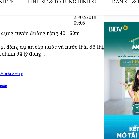
NH TẾ
HÌNH SỰ & TỐ TỤNG HÌNH SỰ
DÂN SỰ & 
25/02/2018
09:05
ây dựng tuyến đường rộng 40 - 60m
t động dự án cấp nước và nước thải đô thị,
 chính 94 tỷ đồng...
ội trời chung
y mắn