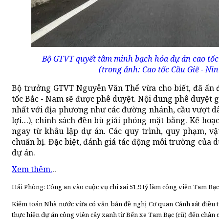
Bộ GTVT quyết tâm minh bạch hóa dự án cao tốc
(trong ảnh: Cao tốc Cầu Giẽ - Ni
Bộ trưởng GTVT Nguyễn Văn Thể vừa cho biết, đã ấn đ
tốc Bắc - Nam sẽ được phê duyệt. Nội dung phê duyệt g
nhất với địa phương như các đường nhánh, cầu vượt dâ
lợi…), chính sách đền bù giải phóng mặt bằng. Kế hoạ
ngay từ khâu lập dự án. Các quy trình, quy phạm, v
chuẩn bị. Đặc biệt, đánh giá tác động môi trường của 
dự án.
Xem thêm.
..
Hải Phòng: Công an vào cuộc vụ chi sai 51,9 tỷ làm công viên Tam Bạc
Kiểm toán Nhà nước vừa có văn bản đề nghị Cơ quan Cảnh sát điều t
thực hiện dự án công viên cây xanh từ Bến xe Tam Bạc (cũ) đến chân