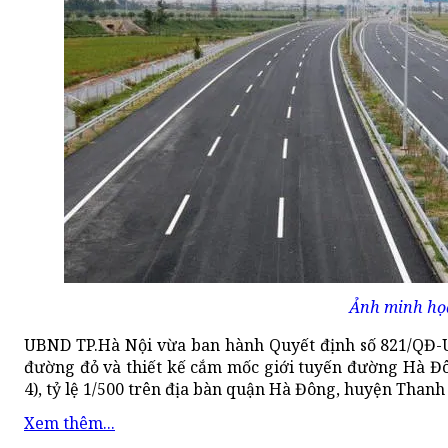
Ảnh minh họ
UBND TP.Hà Nội vừa ban hành Quyết định số 821/QĐ-U
đường đỏ và thiết kế cắm mốc giới tuyến đường Hà Đ
4), tỷ lệ 1/500 trên địa bàn quận Hà Đông, huyện Than
Xem thêm...