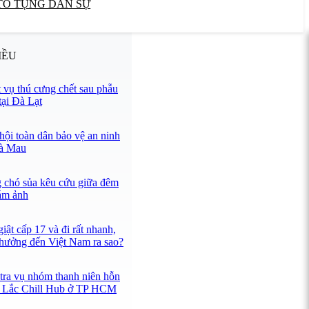
TỐ TỤNG DÂN SỰ
IỀU
vụ thú cưng chết sau phẫu
tại Đà Lạt
hội toàn dân bảo vệ an ninh
Cà Mau
g chó sủa kêu cứu giữa đêm
 ám ảnh
iật cấp 17 và đi rất nhanh,
 hưởng đến Việt Nam ra sao?
tra vụ nhóm thanh niên hỗn
án Lắc Chill Hub ở TP HCM