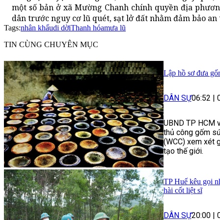
một số bản ở xã Mường Chanh chính quyền địa phương 
dân trước nguy cơ lũ quét, sạt lở đất nhằm đảm bảo an
Tags:
nhân khẩu
di dời
Thanh hóa
mưa lũ
TIN CÙNG CHUYÊN MỤC
Lập hồ sơ đưa gố
DÂN SỰ
06:52
|
UBND TP HCM vừ
thủ công gốm sứ
(WCC) xem xét g
tạo thế giới.
TP Huế kêu gọi nh
hài cốt liệt sĩ
DÂN SỰ
20:00
|