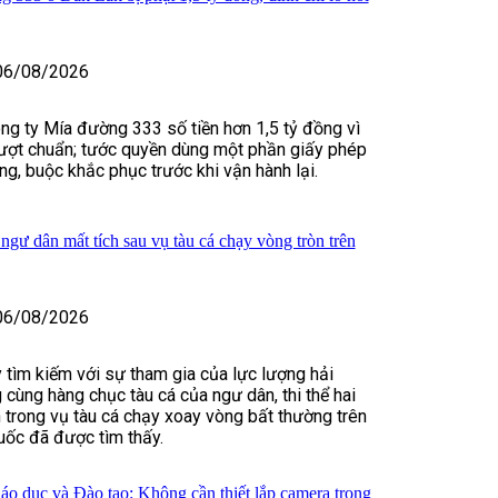
06/08/2026
g ty Mía đường 333 số tiền hơn 1,5 tỷ đồng vì
 vượt chuẩn; tước quyền dùng một phần giấy phép
ng, buộc khắc phục trước khi vận hành lại.
 ngư dân mất tích sau vụ tàu cá chạy vòng tròn trên
06/08/2026
 tìm kiếm với sự tham gia của lực lượng hải
 cùng hàng chục tàu cá của ngư dân, thi thể hai
 trong vụ tàu cá chạy xoay vòng bất thường trên
uốc đã được tìm thấy.
o dục và Đào tạo: Không cần thiết lắp camera trong