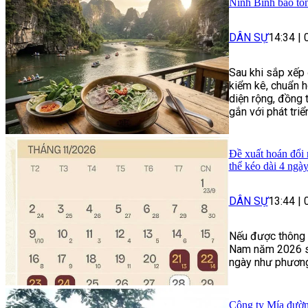
Ninh Bình bảo tồ
DÂN SỰ
14:34
|
Sau khi sắp xếp 
kiểm kê, chuẩn h
diện rộng, đồng 
gắn với phát triển
Đề xuất hoán đổi 
thể kéo dài 4 ngà
DÂN SỰ
13:44
|
Nếu được thông q
Nam năm 2026 sẽ 
ngày như phương 
Công ty Mía đường