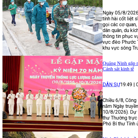
Ngày 05/8/2026,
tính hài cốt liệ
gọi các cơ quan, 
dân quân, du kích
thông tin phục vụ
vực đèo Phước T
khu vực sông Tru
Quảng Ninh gặp m
Cảnh sát kinh tế
DÂN SỰ
19:49
|
Chiều 6/8, Công 
năm Ngày truyền 
10/8/2026). Dự 
thư Thường trực 
Phó Bí thư Tỉnh 