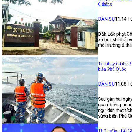
6 tháng
DÂN SỰ
11:14
|
Đắk Lắk phạt Côn
xả bụi, khí thải
môi trường 6 thá
Tìm thấy thi thể 2
biển Phú Quốc
DÂN SỰ
11:08
|
Sau gần hai ngày
quân, biên phòng
ngư dân mất tích
vùng biển Phú Q
Thứ trưởng Bộ Giá