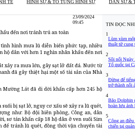
NH TẾ
HÌNH SỰ & TỐ TỤNG HÌNH SỰ
DÂN SỰ & 
23/09/2024
09:45
TIN ĐỌC NH
hẩu đến nơi tránh trú an toàn
1
Lùm xùm một 
thuật tử cung 
i tình hình mưa lũ diễn biến phức tạp, nhiều
m hộ dân với hơn 1 nghìn nhân khẩu đến nơi
2
Sôi nổi Ngày 
Tổ quốc tại 
t xảy ra mưa lớn, gây sạt lở đất đá. Nước từ
nh đã gây thiệt hại một số tài sản của Nhà
3
Đừng để tiến
trở thành nỗi
n Mường Lát đã di dời khẩn cấp hơn 245 hộ
4
Bão Dolphin g
uối bị sạt lở, nguy cơ xấu sẽ xảy ra lũ quét,
hoàn lưu ảnh
ợng như: Bộ đội biên phòng, Công an, dân
5
ời, sơ tán khẩn cấp 18 hộ dân ở ven suối Sim
Công an điều 
n để tránh lũ quét, đồng thời vận chuyển tài
chiến tại qu