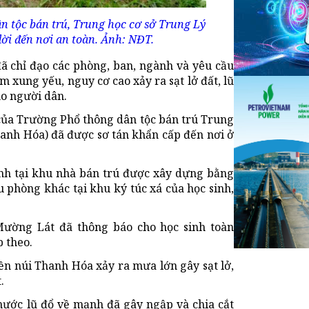
n tộc bán trú, Trung học cơ sở Trung Lý
dời đến nơi an toàn. Ảnh: NĐT.
 chỉ đạo các phòng, ban, ngành và yêu cầu
m xung yếu, nguy cơ cao xảy ra sạt lở đất, lũ
ho người dân.
 của Trường Phổ thông dân tộc bán trú Trung
anh Hóa) đã được sơ tán khẩn cấp đến nơi ở
inh tại khu nhà bán trú được xây dựng bằng
u phòng khác tại khu ký túc xá của học sinh,
Mường Lát đã thông báo cho học sinh toàn
p theo.
ền núi Thanh Hóa xảy ra mưa lớn gây sạt lở,
.
ước lũ đổ về mạnh đã gây ngập và chia cắt