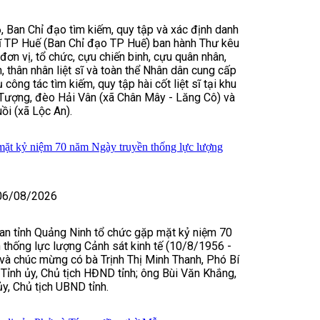
 Ban Chỉ đạo tìm kiếm, quy tập và xác định danh
t sĩ TP Huế (Ban Chỉ đạo TP Huế) ban hành Thư kêu
đơn vị, tổ chức, cựu chiến binh, cựu quân nhân,
, thân nhân liệt sĩ và toàn thể Nhân dân cung cấp
 công tác tìm kiếm, quy tập hài cốt liệt sĩ tại khu
ượng, đèo Hải Vân (xã Chân Mây - Lăng Cô) và
ồi (xã Lộc An).
ặt kỷ niệm 70 năm Ngày truyền thống lực lượng
06/08/2026
an tỉnh Quảng Ninh tổ chức gặp mặt kỷ niệm 70
thống lực lượng Cảnh sát kinh tế (10/8/1956 -
và chúc mừng có bà Trịnh Thị Minh Thanh, Phó Bí
Tỉnh ủy, Chủ tịch HĐND tỉnh; ông Bùi Văn Khắng,
ủy, Chủ tịch UBND tỉnh.