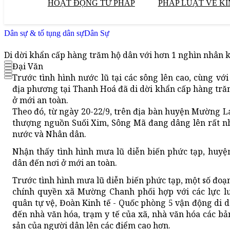
HOẠT ĐỘNG TƯ PHÁP
PHÁP LUẬT VỀ KI
Dân sự & tố tụng dân sự
Dân Sự
Di dời khẩn cấp hàng trăm hộ dân với hơn 1 nghìn nhân k
Đại Văn
Trước tình hình nước lũ tại các sông lên cao, cùng vớ
địa phương tại Thanh Hoá đã di dời khẩn cấp hàng tră
ở mới an toàn.
Theo đó, từ ngày 20-22/9, trên địa bàn huyện Mường Lá
thượng nguồn Suối Xim, Sông Mã đang dâng lên rất nha
nước và Nhân dân.
Nhận thấy tình hình mưa lũ diễn biến phức tạp, huyệ
dân đến nơi ở mới an toàn.
Trước tình hình mưa lũ diễn biến phức tạp, một số đoạn s
chính quyền xã Mường Chanh phối hợp với các lực lư
quân tự vệ, Đoàn Kinh tế - Quốc phòng 5 vận động di d
đến nhà văn hóa, trạm y tế của xã, nhà văn hóa các bả
sản của người dân lên các điểm cao hơn.