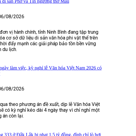
n di sản Phở và Tín ngưỡng thờ Mẫu
06/08/2026
đơn vị hành chính, tỉnh Ninh Bình đang tập trung
óa cơ sở dữ liệu di sản văn hóa phi vật thể trên
thời đẩy mạnh các giải pháp bảo tồn bền vững
 du lịch.
ngày làm việc, kỳ nghỉ lễ Văn hóa Việt Nam 2026 có
y
06/08/2026
ua theo phương án đề xuất, dịp lễ Văn hóa Việt
có kỳ nghỉ kéo dài 4 ngày thay vì chỉ nghỉ một
án còn lại.
 333 ở Đắk Lắk bị phạt 1,5 tỷ đồng, đình chỉ lò hơi