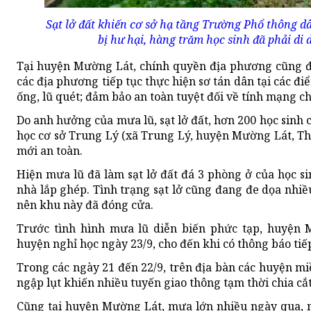
Sạt lở đất khiến cơ sở hạ tầng Trường Phổ thông dâ
bị hư hại, hàng trăm học sinh đã phải di 
Tại huyện Mường Lát, chính quyền địa phương cũng đã
các địa phương tiếp tục thực hiện sơ tán dân tại các điể
ống, lũ quét; đảm bảo an toàn tuyệt đối về tính mạng c
Do anh hưởng của mưa lũ, sạt lở đất, hơn 200 học sinh
học cơ sở Trung Lý (xã Trung Lý, huyện Mường Lát, Th
mới an toàn.
Hiện mưa lũ đã làm sạt lở đất đá 3 phòng ở của học s
nhà lắp ghép. Tình trạng sạt lở cũng đang đe dọa nhiề
nên khu này đã đóng cửa.
Trước tình hình mưa lũ diễn biến phức tạp, huyện 
huyện nghỉ học ngày 23/9, cho đến khi có thông báo tiế
Trong các ngày 21 đến 22/9, trên địa bàn các huyện mi
ngập lụt khiến nhiều tuyến giao thông tạm thời chia cắt
Cũng tại huyện Mường Lát, mưa lớn nhiều ngày qua, n