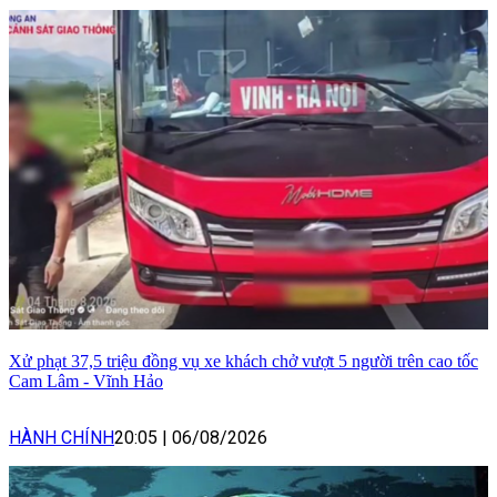
Xử phạt 37,5 triệu đồng vụ xe khách chở vượt 5 người trên cao tốc
Cam Lâm - Vĩnh Hảo
HÀNH CHÍNH
20:05
|
06/08/2026