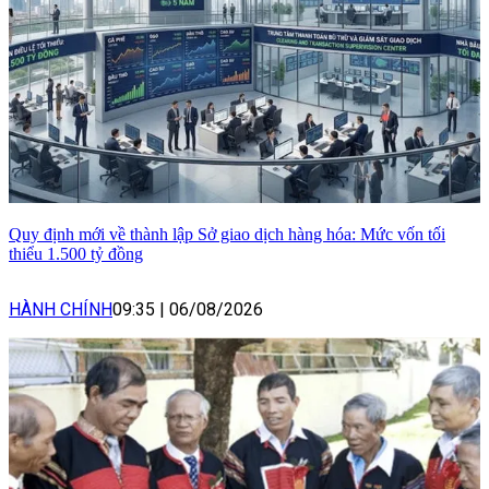
Quy định mới về thành lập Sở giao dịch hàng hóa: Mức vốn tối
thiểu 1.500 tỷ đồng
HÀNH CHÍNH
09:35
|
06/08/2026