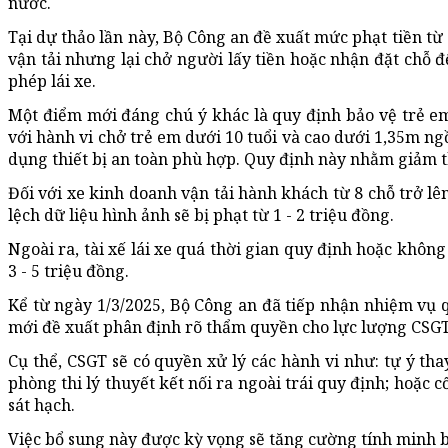
nước.
Tại dự thảo lần này, Bộ Công an đề xuất mức phạt tiền từ 
vận tải nhưng lại chở người lấy tiền hoặc nhận đặt chỗ để
phép lái xe.
Một điểm mới đáng chú ý khác là quy định bảo vệ trẻ em 
với hành vi chở trẻ em dưới 10 tuổi và cao dưới 1,35m ng
dụng thiết bị an toàn phù hợp. Quy định này nhằm giảm th
Đối với xe kinh doanh vận tải hành khách từ 8 chỗ trở l
lệch dữ liệu hình ảnh sẽ bị phạt từ 1 - 2 triệu đồng.
Ngoài ra, tài xế lái xe quá thời gian quy định hoặc không
3 - 5 triệu đồng.
Kể từ ngày 1/3/2025, Bộ Công an đã tiếp nhận nhiệm vụ qu
mới đề xuất phân định rõ thẩm quyền cho lực lượng CSGT 
Cụ thể, CSGT sẽ có quyền xử lý các hành vi như: tự ý th
phòng thi lý thuyết kết nối ra ngoài trái quy định; hoặc 
sát hạch.
Việc bổ sung này được kỳ vọng sẽ tăng cường tính minh bạc