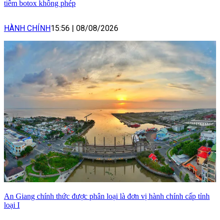
tiêm botox không phép
HÀNH CHÍNH
15:56
|
08/08/2026
An Giang chính thức được phân loại là đơn vị hành chính cấp tỉnh
loại I