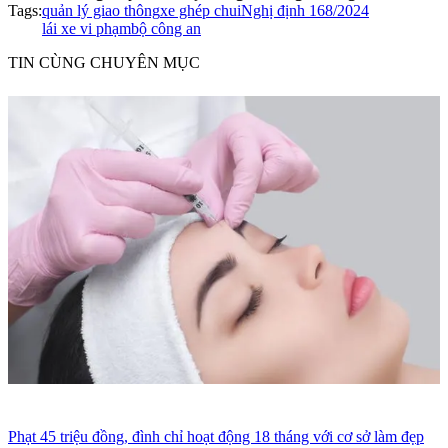
Tags:
quản lý giao thông
xe ghép chui
Nghị định 168/2024
lái xe vi phạm
bộ công an
TIN CÙNG CHUYÊN MỤC
Phạt 45 triệu đồng, đình chỉ hoạt động 18 tháng với cơ sở làm đẹp