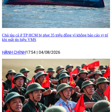
Chủ tàu cá ở TP HCM bị phạt 35 triệu đồng vì không báo cáo vị trí
khi mất tín hiệu VMS
HÀNH CHÍNH
17:54
|
04/08/2026