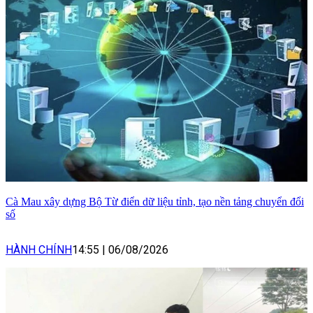
Cà Mau xây dựng Bộ Từ điển dữ liệu tỉnh, tạo nền tảng chuyển đổi
số
HÀNH CHÍNH
14:55
|
06/08/2026