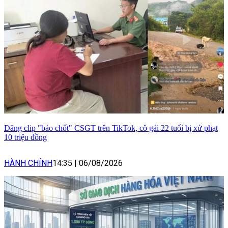
Đăng clip "báo chốt" CSGT trên TikTok, cô gái 22 tuổi bị xử phạt
10 triệu đồng
HÀNH CHÍNH
14:35
|
06/08/2026