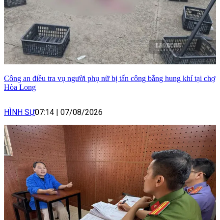
Công an điều tra vụ người phụ nữ bị tấn công bằng hung khí tại chợ
Hòa Long
HÌNH SỰ
07:14
|
07/08/2026