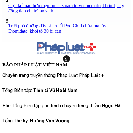
4
Cựu kế toán bưu điện lĩnh 13 năm tù vì chiếm đoạt hơn 1,1 tỷ
đồng tiền chi trả an sinh
5
Triệt phá đường dây sản xuất Pod Chill chứa ma túy
Etomidate, khởi tố 30 bị can
BÁO PHÁP LUẬT VIỆT NAM
Chuyên trang truyền thông Pháp Luật Pháp Luật +
Tổng Biên tập:
Tiến sĩ Vũ Hoài Nam
Phó Tổng Biên tập phụ trách chuyên trang:
Trần Ngọc Hà
Tổng Thư ký:
Hoàng Văn Vượng