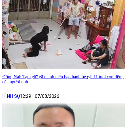
Đồng Nai: Tạm giữ gã thanh niên bạo hành bé gái 11 tuổi con riêng
của người tình
HÌNH SỰ
12:29
|
07/08/2026