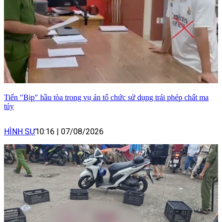
Tiến "Bịp" hầu tòa trong vụ án tổ chức sử dụng trái phép chất ma
túy
HÌNH SỰ
10:16
|
07/08/2026