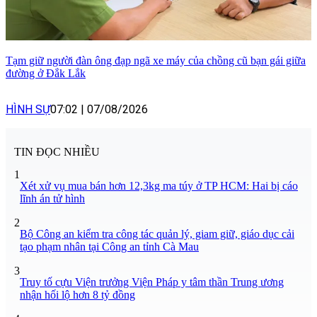
Tạm giữ người đàn ông đạp ngã xe máy của chồng cũ bạn gái giữa
đường ở Đắk Lắk
HÌNH SỰ
07:02
|
07/08/2026
TIN ĐỌC NHIỀU
1
Xét xử vụ mua bán hơn 12,3kg ma túy ở TP HCM: Hai bị cáo
lĩnh án tử hình
2
Bộ Công an kiểm tra công tác quản lý, giam giữ, giáo dục cải
tạo phạm nhân tại Công an tỉnh Cà Mau
3
Truy tố cựu Viện trưởng Viện Pháp y tâm thần Trung ương
nhận hối lộ hơn 8 tỷ đồng