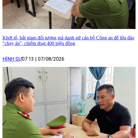
Khởi tố, bắt giam đối tượng giả danh nữ cán bộ Công an để lừa đảo
"chạy án", chiếm đoạt 400 triệu đồng
HÌNH SỰ
07:13
|
07/08/2026