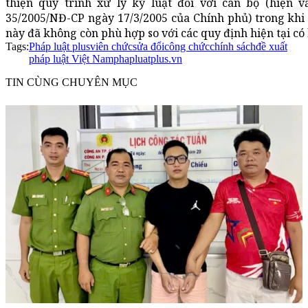
thiện quy trình xử lý kỷ luật đối với cán bộ (hiện 
35/2005/NĐ-CP ngày 17/3/2005 của Chính phủ) trong khi
này đã không còn phù hợp so với các quy định hiện tại có 
Tags:
Pháp luật plus
viên chức
sửa đổi
công chức
chính sách
đề xuất
pháp luật Việt Nam
phapluatplus.vn
TIN CÙNG CHUYÊN MỤC