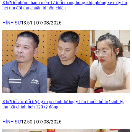
Khởi tố nhóm thanh niên 17 tuổi mang hung khí, phóng xe máy hú
hét tìm đối thủ chuẩn bị hỗn chiến
HÌNH SỰ
13:51
|
07/08/2026
Khởi tố các đối tượng mạo danh lương y bán thuốc hỗ trợ sinh lý,
thu bất chính hơn 120 tỷ đồng
HÌNH SỰ
12:50
|
07/08/2026