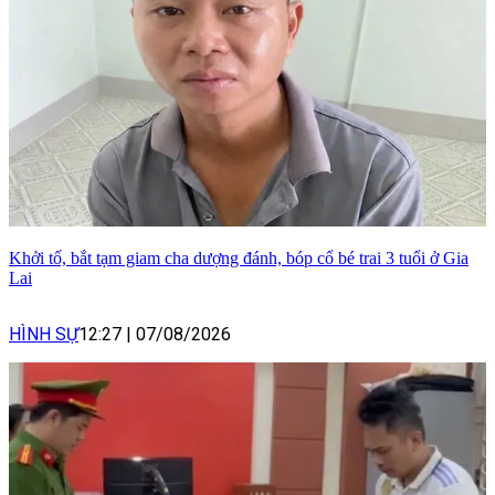
Khởi tố, bắt tạm giam cha dượng đánh, bóp cổ bé trai 3 tuổi ở Gia
Lai
HÌNH SỰ
12:27
|
07/08/2026