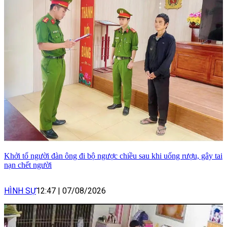
Khởi tố người đàn ông đi bộ ngược chiều sau khi uống rượu, gây tai
nạn chết người
HÌNH SỰ
12:47
|
07/08/2026